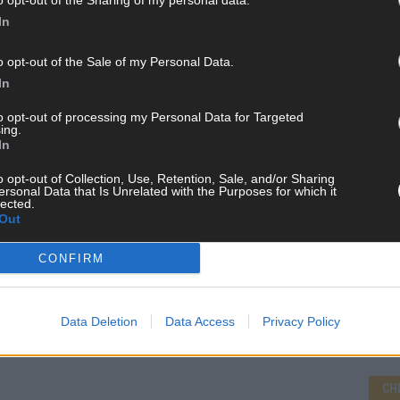
o opt-out of the Sharing of my personal data.
In
o opt-out of the Sale of my Personal Data.
In
WE
to opt-out of processing my Personal Data for Targeted
ing.
In
o opt-out of Collection, Use, Retention, Sale, and/or Sharing
ersonal Data that Is Unrelated with the Purposes for which it
lected.
Out
CONFIRM
Data Deletion
Data Access
Privacy Policy
CH