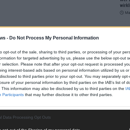
wirkl
Ma
gina Fleur der Öffentlichkeit ihren Verlobten, jetzt soll
EXTRA
Euro
d vorbei sein. Wie das TV-Sternchen verkündete, scheiterte
ws -
Do Not Process My Personal Information
Halbf
ommerhaus der Stars“-Fluch.
Ma
to opt-out of the sale, sharing to third parties, or processing of your per
formation for targeted advertising by us, please use the below opt-out s
r selection. Please note that after your opt-out request is processed y
AD
OMIBOOM
SINGLE
SOMMERHAUS
VERLOBT
eing interest-based ads based on personal information utilized by us or
disclosed to third parties prior to your opt-out. You may separately opt-
losure of your personal information by third parties on the IAB’s list of
. This information may also be disclosed by us to third parties on the
IA
Participants
that may further disclose it to other third parties.
l Data Processing Opt Outs