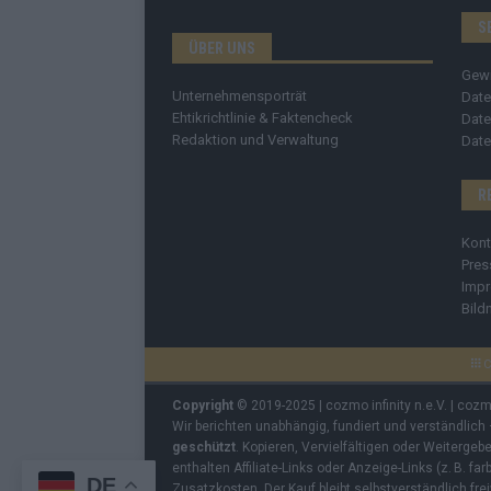
S
ÜBER UNS
Gew
Unternehmensporträt
Date
Ehtikrichtlinie & Faktencheck
Date
Redaktion und Verwaltung
Date
R
Kont
Pres
Imp
Bild
C
Copyright
© 2019-2025 | cozmo infinity n.e.V. | coz
Wir berichten unabhängig, fundiert und verständlich
geschützt
. Kopieren, Vervielfältigen oder Weiterge
enthalten Affiliate-Links oder Anzeige-Links (z. B. fa
DE
Zusatzkosten. Der Kauf bleibt selbstverständlich frei