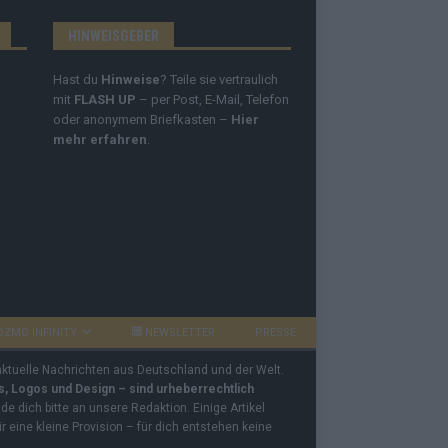
HINWEISGEBER
Hast du
Hinweise
? Teile sie vertraulich
mit
FLASH UP
– per Post, E-Mail, Telefon
oder anonymem Briefkasten –
Hier
mehr erfahren
.
OZMO INFINITY
NEWSLETTER
PRESSE
 aktuelle Nachrichten aus Deutschland und der Welt.
os, Logos und Design – sind urheberrechtlich
e dich bitte an unsere Redaktion. Einige Artikel
ir eine kleine Provision – für dich entstehen keine