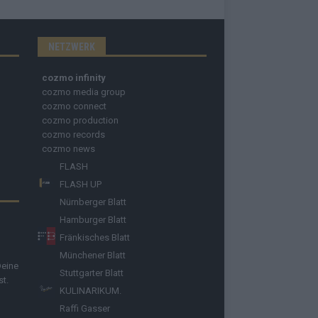
NETZWERK
cozmo infinity
cozmo media group
cozmo connect
cozmo production
cozmo records
cozmo news
FLASH
FLASH UP
Nürnberger Blatt
Hamburger Blatt
Fränkisches Blatt
Münchener Blatt
Deine
Stuttgarter Blatt
st.
KULINARIKUM.
Raffi Gasser