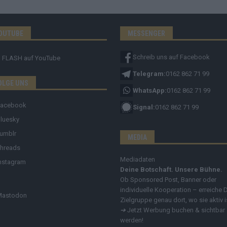
OUTUBE
MESSENGER
Schreib uns auf Facebook
FLASH
auf YouTube
Telegram:
0162 862 71 99
OLGE UNS
WhatsApp:
0162 862 71 99
Facebook
Signal:
0162 862 71 99
luesky
umblr
MEDIA
hreads
Mediadaten
nstagram
Deine Botschaft. Unsere Bühne.
Ob Sponsored Post, Banner oder
individuelle Kooperation – erreiche 
Mastodon
Zielgruppe genau dort, wo sie aktiv i
➔
Jetzt Werbung buchen & sichtbar
werden!