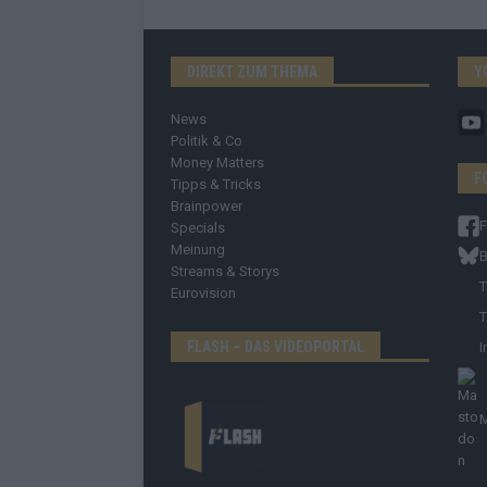
DIREKT ZUM THEMA
Y
News
Politik & Co
Money Matters
F
Tipps & Tricks
Brainpower
Specials
Meinung
B
Streams & Storys
T
Eurovision
T
FLASH – DAS VIDEOPORTAL
I