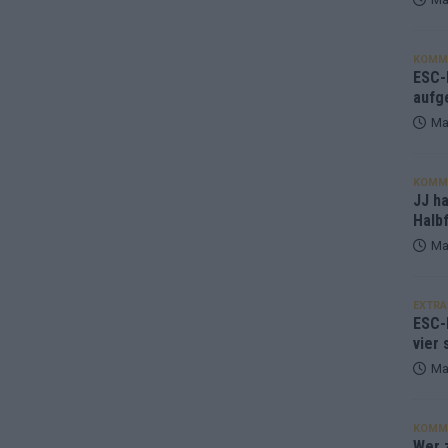
KOMM
ESC-F
aufg
Ma
KOMM
JJ h
Halbf
Ma
EXTRA
ESC-
vier 
Ma
KOMM
Wer z