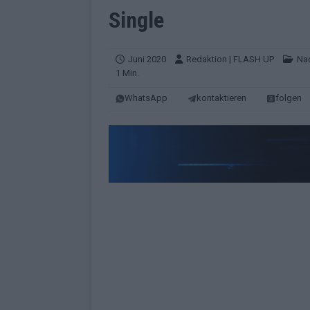
EUROVISION
Single
[ Mai 2026 ]
ESC-Finale morgen: Finnl
KOMMENTAR
Juni 2020
Redaktion | FLASH UP
Nac
1 Min.
[ Mai 2026 ]
„Douze Points“ – wie ei
WhatsApp
kontaktieren
folgen
EUROVISION
[ Mai 2026 ]
Das ESC-Finale ist kompl
[ Mai 2026 ]
JJ hat den Abend gerette
KOMMENTAR
[ Mai 2026 ]
ESC-Halbfinale 2: Das sa
EXTRA
[ Juni 2026 ]
Monaco, Sallys Café, W
[ Mai 2026 ]
DARA gewinnt verdient,
KOMMENTAR