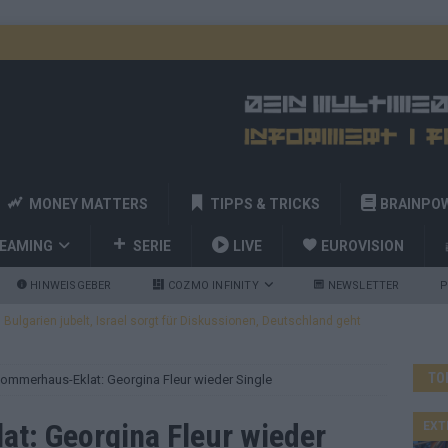
MONEY MATTERS
TIPPS & TRICKS
BRAINPO
REAMING
SERIE
LIVE
EUROVISION
HINWEISGEBER
COZMO INFINITY
NEWSLETTER
P
ulgarien jubelt, Israel sorgt für Diskussionen, Deutschland geht
TO
ommerhaus-Eklat: Georgina Fleur wieder Single
a und Billy Joel – das ESC-Finale wird eine Party
EUROVISION
 Startreihenfolge steht, Deutschland singt als Zweites!
t: Georgina Fleur wieder
EXT