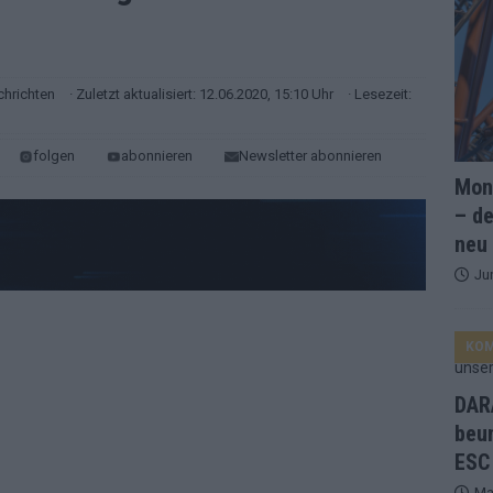
and Favorit, Australien aufgestiegen – alle 25 Acts im Kurzcheck
hrichten
· Zuletzt aktualisiert: 12.06.2020, 15:10 Uhr
· Lesezeit:
ne Zahl zur Ikone wurde: 70 Jahre ESC-Wertungsgeschichte!
folgen
abonnieren
Newsletter abonnieren
Mona
ett – 26 Länder wollen den Sieg in Wien
EUROVISION
– de
t – der Rest des ESC-Halbfinales war solide, aber kein Feuerwerk
neu
Ju
gen die Wettquoten – vier sicher, sechs zittern, einer chancenlos!
KO
esternbrauerei – der Europa-Park 2026 macht vieles neu
EXTRA
DARA
 Israel beunruhigend – unser Kommentar zum ESC 2026
beu
ESC
Ma