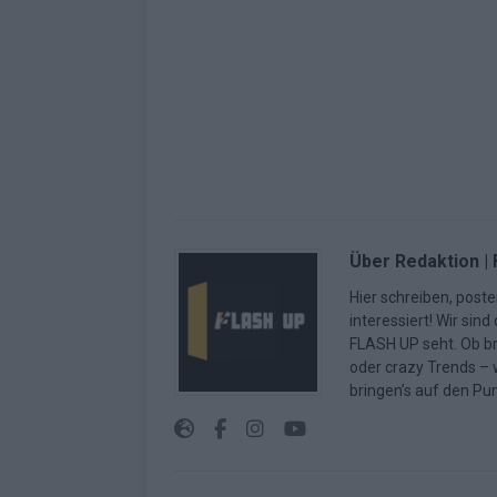
Über Redaktion |
Hier schreiben, poste
interessiert! Wir sin
FLASH UP seht. Ob b
oder crazy Trends – w
bringen’s auf den Pun