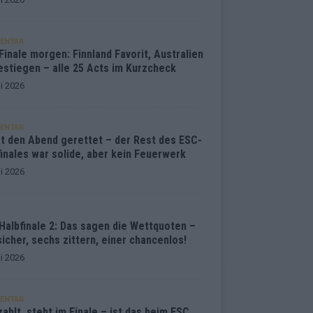
ENTAR
inale morgen: Finnland Favorit, Australien
estiegen – alle 25 Acts im Kurzcheck
i 2026
ENTAR
at den Abend gerettet – der Rest des ESC-
inales war solide, aber kein Feuerwerk
i 2026
Halbfinale 2: Das sagen die Wettquoten –
sicher, sechs zittern, einer chancenlos!
i 2026
ENTAR
ahlt, steht im Finale – ist das beim ESC