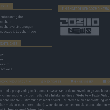
ERVICE
EIN ANGEBOT DER COZMO NEWS
innbekanntgabe
nschutz
nschutzvereinbarungen
nauszug & Löschanfrage
ECHTLICHES
akt
se
ressum
nachweis
OZMO MEDIA GROUP
MEDIADATEN
HINWEISGEBER
C
mo media group Verlag Raffi Gasser |
FLASH UP
ist deine zuverlässige Quelle für
 – online, mobil und crossmedial.
Alle Inhalte auf dieser Website – Texte, Vide
ben ohne unsere Zustimmung ist nicht erlaubt. Bei Interesse an einer Nutzung wend
rblich markiert oder unterstrichen). Wenn du darüber ein Produkt kaufst, erhalten w
willig.
Impressum
|
Datenschutz