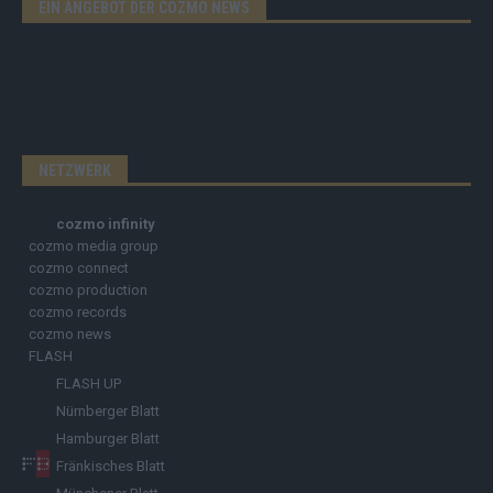
EIN ANGEBOT DER COZMO NEWS
NETZWERK
cozmo infinity
cozmo media group
cozmo connect
cozmo production
cozmo records
cozmo news
FLASH
FLASH UP
Nürnberger Blatt
Hamburger Blatt
Fränkisches Blatt