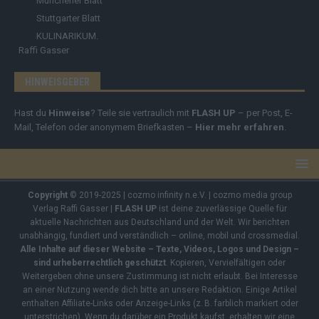
Münchener Blatt
Stuttgarter Blatt
KULINARIKUM.
Raffi Gasser
HINWEISGEBER
Hast du
Hinweise
? Teile sie vertraulich mit
FLASH UP
– per Post, E-
Mail, Telefon oder anonymem Briefkasten –
Hier mehr erfahren
.
Copyright
© 2019-2025 | cozmo infinity n.e.V. | cozmo media group
Verlag Raffi Gasser |
FLASH UP
ist deine zuverlässige Quelle für
aktuelle Nachrichten aus Deutschland und der Welt. Wir berichten
unabhängig, fundiert und verständlich – online, mobil und crossmedial.
Alle Inhalte auf dieser Website – Texte, Videos, Logos und Design –
sind urheberrechtlich geschützt
. Kopieren, Vervielfältigen oder
Weitergeben ohne unsere Zustimmung ist nicht erlaubt. Bei Interesse
an einer Nutzung wende dich bitte an unsere Redaktion. Einige Artikel
enthalten Affiliate-Links oder Anzeige-Links (z. B. farblich markiert oder
unterstrichen). Wenn du darüber ein Produkt kaufst, erhalten wir eine