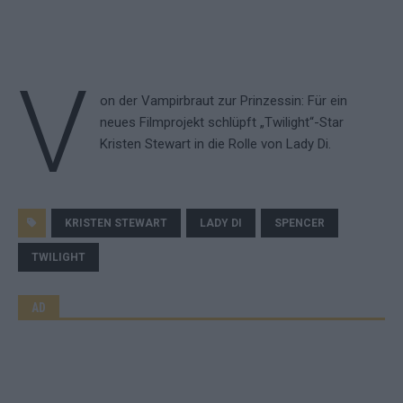
V
on der Vampirbraut zur Prinzessin: Für ein
neues Filmprojekt schlüpft „Twilight“-Star
Kristen Stewart in die Rolle von Lady Di.
KRISTEN STEWART
LADY DI
SPENCER
TWILIGHT
AD