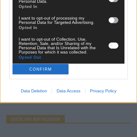
Personal Data.
Opted In
Mai 2026
I want to opt-out of processing my
Personal Data for Targeted Advertising.
EXTRA
Opted In
Eurovision Song Contest 2026: Das erste Halbfinale – der
Abend in Bildern
I want to opt-out of Collection, Use,
Retention, Sale, and/or Sharing of my
Mai 2026
Personal Data that Is Unrelated with the
Purposes for which it was collected.
Opted Out
AD
CONFIRM
Data Deletion
Data Access
Privacy Policy
WERBE BEI UNS!
CHECK UNS AUF FACEBOOK