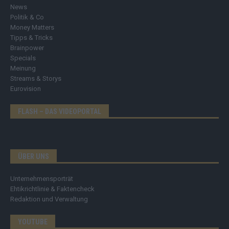
News
Politik & Co
Money Matters
Tipps & Tricks
Brainpower
Specials
Meinung
Streams & Storys
Eurovision
FLASH – DAS VIDEOPORTAL
ÜBER UNS
Unternehmensporträt
Ehtikrichtlinie & Faktencheck
Redaktion und Verwaltung
YOUTUBE