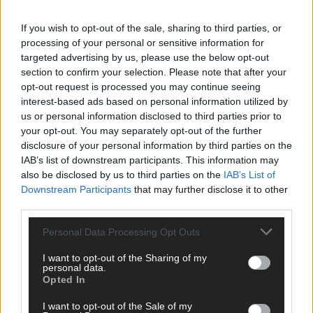
If you wish to opt-out of the sale, sharing to third parties, or
KOMMENTAR
processing of your personal or sensitive information for
ESC-Finale morgen: Finnland Favorit, Australien
targeted advertising by us, please use the below opt-out
aufgestiegen – alle 25 Acts im Kurzcheck
section to confirm your selection. Please note that after your
Mai 2026
opt-out request is processed you may continue seeing
interest-based ads based on personal information utilized by
us or personal information disclosed to third parties prior to
KOMMENTAR
your opt-out. You may separately opt-out of the further
JJ hat den Abend gerettet – der Rest des ESC-Halbfinales
disclosure of your personal information by third parties on the
war solide, aber kein Feuerwerk
IAB’s list of downstream participants. This information may
Mai 2026
also be disclosed by us to third parties on the
IAB’s List of
Downstream Participants
that may further disclose it to other
third parties.
EXTRA
ESC-Halbfinale 2: Das sagen die Wettquoten – vier sicher,
Personal Data Processing Opt Outs
sechs zittern, einer chancenlos!
Mai 2026
I want to opt-out of the Sharing of my
personal data.
Opted In
KOMMENTAR
I want to opt-out of the Sale of my
Wer zahlt, steht im Finale – ist das beim ESC wirklich fair?