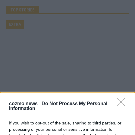
TOP STORIES
EXTRA
Monaco, Sallys Café, Westernbrauerei – der
Europa-Park 2026 macht vieles neu
cozmo news -
Do Not Process My Personal
Information
Juni 2026
If you wish to opt-out of the sale, sharing to third parties, or
processing of your personal or sensitive information for
KOMMENTAR