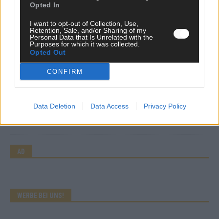
Opted In
Mai 2026
I want to opt-out of Collection, Use,
Retention, Sale, and/or Sharing of my
Personal Data that Is Unrelated with the
KOMMENTAR
Purposes for which it was collected.
Wer zahlt, steht im Finale – ist das beim ESC wirklich fair?
Opted Out
Mai 2026
CONFIRM
EXTRA
Eurovision Song Contest 2026: Das erste Halbfinale – der
Data Deletion
Data Access
Privacy Policy
Abend in Bildern
Mai 2026
AD
WERBE BEI UNS!