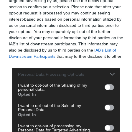
targeted advertising by us, please use the below opt-out
section to confirm your selection. Please note that after your
DARA gewinnt verdient, Israel beunruhigend –
opt-out request is processed you may continue seeing
interest-based ads based on personal information utilized by
unser Kommentar zum ESC 2026
us or personal information disclosed to third parties prior to
Mai 2026
your opt-out. You may separately opt-out of the further
disclosure of your personal information by third parties on the
IAB’s list of downstream participants. This information may
KOMMENTAR
also be disclosed by us to third parties on the
IAB’s List of
ESC-Finale morgen: Finnland Favorit, Australien
Downstream Participants
that may further disclose it to other
aufgestiegen – alle 25 Acts im Kurzcheck
third parties.
Mai 2026
Personal Data Processing Opt Outs
KOMMENTAR
I want to opt-out of the Sharing of my
JJ hat den Abend gerettet – der Rest des ESC-Halbfinales
personal data.
war solide, aber kein Feuerwerk
Opted In
Mai 2026
I want to opt-out of the Sale of my
Personal Data.
Opted In
EXTRA
ESC-Halbfinale 2: Das sagen die Wettquoten – vier sicher,
I want to opt-out of processing my
sechs zittern, einer chancenlos!
Personal Data for Targeted Advertising.