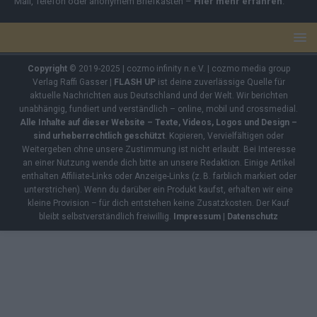
Mail, Telefon oder anonymem Briefkasten –
Hier mehr erfahren
.
Copyright
© 2019-2025 | cozmo infinity n.e.V. | cozmo media group
Verlag Raffi Gasser |
FLASH UP
ist deine zuverlässige Quelle für
aktuelle Nachrichten aus Deutschland und der Welt. Wir berichten
unabhängig, fundiert und verständlich – online, mobil und crossmedial.
Alle Inhalte auf dieser Website – Texte, Videos, Logos und Design –
sind urheberrechtlich geschützt
. Kopieren, Vervielfältigen oder
Weitergeben ohne unsere Zustimmung ist nicht erlaubt. Bei Interesse
an einer Nutzung wende dich bitte an unsere Redaktion. Einige Artikel
enthalten Affiliate-Links oder Anzeige-Links (z. B. farblich markiert oder
unterstrichen). Wenn du darüber ein Produkt kaufst, erhalten wir eine
kleine Provision – für dich entstehen keine Zusatzkosten. Der Kauf
bleibt selbstverständlich freiwillig.
Impressum
|
Datenschutz