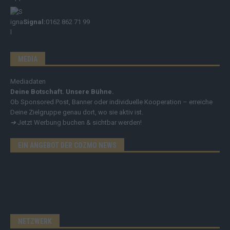
Signal:
0162 862 71 99
MEDIA
Mediadaten
Deine Botschaft. Unsere Bühne.
Ob Sponsored Post, Banner oder individuelle Kooperation – erreiche
Deine Zielgruppe genau dort, wo sie aktiv ist.
➔
Jetzt Werbung buchen & sichtbar werden!
EIN ANGEBOT DER COZMO NEWS
NETZWERK