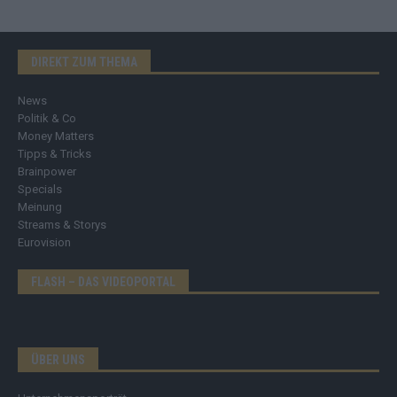
DIREKT ZUM THEMA
News
Politik & Co
Money Matters
Tipps & Tricks
Brainpower
Specials
Meinung
Streams & Storys
Eurovision
FLASH – DAS VIDEOPORTAL
ÜBER UNS