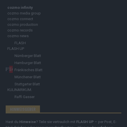
cozmo infinity
cozmo media group
cozmo connect
cozmo production
cozmo records
cozmo news
FLASH
FLASH UP
Nürnberger Blatt
Hamburger Blatt
Fränkisches Blatt
Münchener Blatt
Stuttgarter Blatt
KULINARIKUM.
Raffi Gasser
HINWEISGEBER
Hast du
Hinweise
? Teile sie vertraulich mit
FLASH UP
– per Post, E-