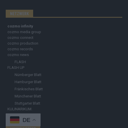
NETZWERK
cozmo infinity
cozmo media group
cozmo connect
cozmo production
cozmo records
cozmo news
FLASH
FLASH UP
Nürnberger Blatt
Hamburger Blatt
Fränkisches Blatt
Münchener Blatt
Stuttgarter Blatt
KULINARIKUM.
Raffi Gasser
DE