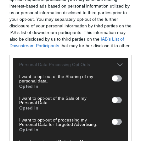
interest-based ads based on personal information utilized by
us or personal information disclosed to third parties prior to
your opt-out. You may separately opt-out of the further
disclosure of your personal information by third parties on the
IAB’s list of downstream participants. This information may
also be disclosed by us to third parties on the
IAB’s List of
Downstream Participants
that may further disclose it to other
DARA gewinnt verdient, Israel beunruhigend –
third parties.
unser Kommentar zum ESC 2026
Personal Data Processing Opt Outs
Mai 2026
I want to opt-out of the Sharing of my
personal data.
Opted In
KOMMENTAR
ESC-Finale morgen: Finnland Favorit, Australien
I want to opt-out of the Sale of my
aufgestiegen – alle 25 Acts im Kurzcheck
Personal Data.
Opted In
Mai 2026
I want to opt-out of processing my
Personal Data for Targeted Advertising.
KOMMENTAR
Opted In
JJ hat den Abend gerettet – der Rest des ESC-Halbfinales
war solide, aber kein Feuerwerk