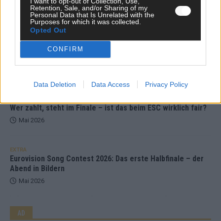
I want to opt-out of Collection, Use,
Retention, Sale, and/or Sharing of my
Mai 2026
Personal Data that Is Unrelated with the
Purposes for which it was collected.
Opted Out
EXTRA
ESC-Halbfinale 2: Das sagen die Wettquoten – vier sicher,
CONFIRM
sechs zittern, einer chancenlos!
Mai 2026
Data Deletion
Data Access
Privacy Policy
KOMMENTAR
Wer zahlt, steht im Finale – ist das beim ESC wirklich fair?
Mai 2026
EXTRA
Eurovision Song Contest 2026: Das erste Halbfinale – der
Abend in Bildern
Mai 2026
AD