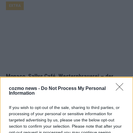
EXTRA
Monaco, Sallys Café, Westernbrauerei – der
Europa-Park 2026 macht vieles neu
cozmo news -
Do Not Process My Personal
Juni 2026
Information
If you wish to opt-out of the sale, sharing to third parties, or
KOMMENTAR
processing of your personal or sensitive information for
targeted advertising by us, please use the below opt-out
section to confirm your selection. Please note that after your
opt-out request is processed you may continue seeing