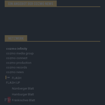
EIN ANGEBOT DER COZMO NEWS
NETZWERK
cozmo infinity
cozmo media group
cozmo connect
cozmo production
cozmo records
cozmo news
FLASH
FLASH UP
Nürnberger Blatt
Hamburger Blatt
Fränkisches Blatt