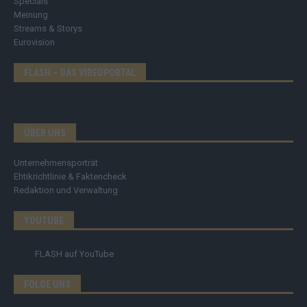
Specials
Meinung
Streams & Storys
Eurovision
FLASH – DAS VIDEOPORTAL
ÜBER UNS
Unternehmensporträt
Ehtikrichtlinie & Faktencheck
Redaktion und Verwaltung
YOUTUBE
FLASH
auf YouTube
FOLGE UNS