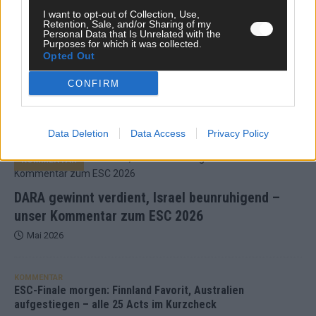
TOP STORIES
I want to opt-out of Collection, Use,
Retention, Sale, and/or Sharing of my
Personal Data that Is Unrelated with the
EXTRA
Purposes for which it was collected.
Opted Out
Monaco, Sallys Café, Westernbrauerei – der
CONFIRM
Europa-Park 2026 macht vieles neu
Juni 2026
Data Deletion
Data Access
Privacy Policy
KOMMENTAR
DARA gewinnt verdient, Israel beunruhigend –
unser Kommentar zum ESC 2026
Mai 2026
KOMMENTAR
ESC-Finale morgen: Finnland Favorit, Australien
aufgestiegen – alle 25 Acts im Kurzcheck