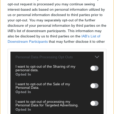
opt-out request is processed you may continue seeing
interest-based ads based on personal information utilized by
us or personal information disclosed to third parties prior to
your opt-out. You may separately opt-out of the further
disclosure of your personal information by third parties on the
IAB’s list of downstream participants. This information may
also be disclosed by us to third parties on the
IAB’s List of
Downstream Participants
that may further disclose it to other
Über Redaktion | FLASH UP
third parties.
22529 Artikel
Hier schreiben, posten und kuratieren unsere Redakteur alles,
Personal Data Processing Opt Outs
was euch wirklich interessiert! Wir sind das Team hinter den
News, Storys und Videos, die ihr auf FLASH UP seht. Ob
I want to opt-out of the Sharing of my
personal data.
brandheiße Nachrichten, coole Tipps, spannende Hintergründe
Opted In
oder crazy Trends – wir checken alles für euch, filtern das
Wichtigste raus und bringen’s auf den Punkt.
I want to opt-out of the Sale of my
Personal Data.
Opted In
I want to opt-out of processing my
Personal Data for Targeted Advertising.
Opted In