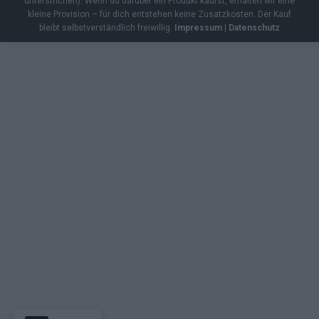
unterstrichen). Wenn du darüber ein Produkt kaufst, erhalten wir eine
kleine Provision – für dich entstehen keine Zusatzkosten. Der Kauf
bleibt selbstverständlich freiwillig.
Impressum
|
Datenschutz