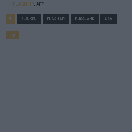
FLASH UP
, AFP
BLINKEN
FLASH UP
RUSSLAND
USA
AD