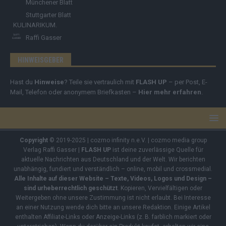
Münchener Blatt
Stuttgarter Blatt
KULINARIKUM.
Raffi Gasser
HINWEISGEBER
Hast du
Hinweise
? Teile sie vertraulich mit
FLASH UP
– per Post, E-
Mail, Telefon oder anonymem Briefkasten –
Hier mehr erfahren
.
Copyright
© 2019-2025 | cozmo infinity n.e.V. | cozmo media group
Verlag Raffi Gasser |
FLASH UP
ist deine zuverlässige Quelle für
aktuelle Nachrichten aus Deutschland und der Welt. Wir berichten
unabhängig, fundiert und verständlich – online, mobil und crossmedial.
Alle Inhalte auf dieser Website – Texte, Videos, Logos und Design –
sind urheberrechtlich geschützt
. Kopieren, Vervielfältigen oder
Weitergeben ohne unsere Zustimmung ist nicht erlaubt. Bei Interesse
an einer Nutzung wende dich bitte an unsere Redaktion. Einige Artikel
enthalten Affiliate-Links oder Anzeige-Links (z. B. farblich markiert oder