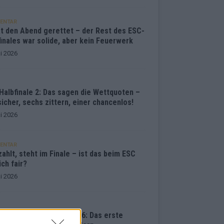
ENTAR
at den Abend gerettet – der Rest des ESC-
inales war solide, aber kein Feuerwerk
i 2026
Halbfinale 2: Das sagen die Wettquoten –
sicher, sechs zittern, einer chancenlos!
i 2026
ENTAR
ahlt, steht im Finale – ist das beim ESC
ich fair?
i 2026
vision Song Contest 2026: Das erste