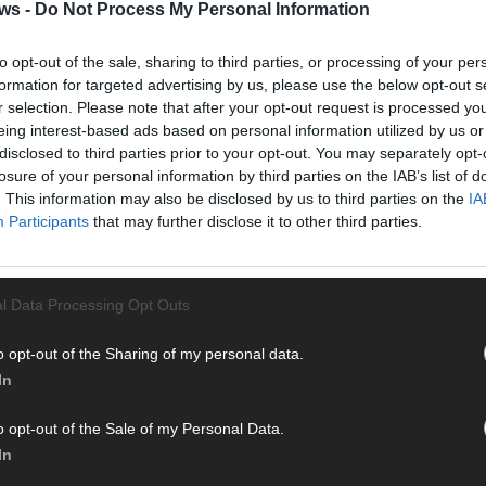
Halbf
ws -
Do Not Process My Personal Information
Ma
to opt-out of the sale, sharing to third parties, or processing of your per
formation for targeted advertising by us, please use the below opt-out s
PRÜFUNG
TINA RULAND
AD
r selection. Please note that after your opt-out request is processed y
eing interest-based ads based on personal information utilized by us or
disclosed to third parties prior to your opt-out. You may separately opt-
losure of your personal information by third parties on the IAB’s list of
. This information may also be disclosed by us to third parties on the
IA
Participants
that may further disclose it to other third parties.
l Data Processing Opt Outs
o opt-out of the Sharing of my personal data.
In
o opt-out of the Sale of my Personal Data.
In
WE