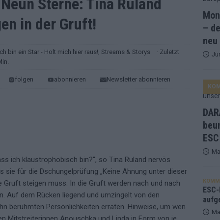
Neun Sterne: Tina Ruland
Mona
gen in der Gruft!
and Favorit, Australien aufgestiegen – alle 25 Acts im Kurzcheck
– de
neu
Ich bin ein Star - Holt mich hier raus!
,
Streams & Storys
· Zuletzt
Ju
ne Zahl zur Ikone wurde: 70 Jahre ESC-Wertungsgeschichte!
Min.
folgen
abonnieren
Newsletter abonnieren
KO
ett – 26 Länder wollen den Sieg in Wien
EUROVISION
t – der Rest des ESC-Halbfinales war solide, aber kein Feuerwerk
DARA
beu
ESC
gen die Wettquoten – vier sicher, sechs zittern, einer chancenlos!
Ma
ass ich klaustrophobisch bin?“, so Tina Ruland nervös
dass sie für die Dschungelprüfung „Keine Ahnung unter dieser
esternbrauerei – der Europa-Park 2026 macht vieles neu
EXTRA
KOMM
e Gruft steigen muss. In die Gruft werden nach und nach
 Israel beunruhigend – unser Kommentar zum ESC 2026
ESC-F
n. Auf dem Rücken liegend und umzingelt von den
aufg
n berühmten Persönlichkeiten erraten. Hinweise, um wen
Ma
en Mitstreiterinnen Anouschka und Linda in Form von je