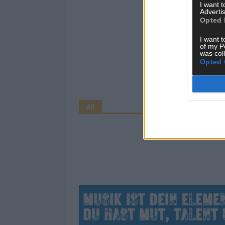
I want 
Advertis
Opted 
I want t
of my P
was col
Opted 
AD