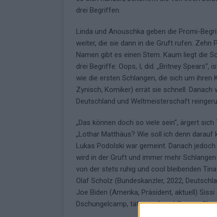
drei Begriffen.
Linda und Anouschka geben die Promi-Begrif
weiter, die sie dann in die Gruft rufen. Zehn
Namen gibt es einen Stern. Kaum liegt die Sc
drei Begriffe: Oops, I, did. „Britney Spears“, 
wie die ersten Schlangen, die sich um ihren 
Zynisch, Komiker) errät sie schnell. Danach 
Deutschland und Weltmeisterschaft reingeru
„Das können doch so viele sein“, ärgert si
„Lothar Matthäus? Wie soll ich denn darauf
Lukas Podolski war gemeint. Danach jedoch 
wird in der Gruft und immer mehr Schlangen
von der stets ruhig und cool bleibenden Ti
Olaf Scholz (Bundeskanzler, 2022, Deutschla
Joe Biden (Amerika, Präsident, aktuell) Sissi
Dschungelcamp, tätowiert) und George Cloo