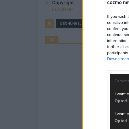
cozmo ne
Copyright
FLASH UP
If you wish 
sensitive in
DSCHUNGELCAMP
FLASH UP
confirm you
continue se
AD
information 
further disc
participants
Downstream 
Persona
I want t
Opted 
I want t
Opted 