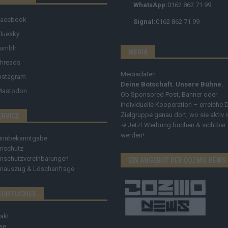
WhatsApp:
0162 862 71 99
Facebook
Signal:
0162 862 71 99
luesky
umblr
MEDIA
hreads
Mediadaten
nstagram
Deine Botschaft. Unsere Bühne.
Mastodon
Ob Sponsored Post, Banner oder
individuelle Kooperation – erreiche 
Zielgruppe genau dort, wo sie aktiv i
ERVICE
➔
Jetzt Werbung buchen & sichtbar
werden!
innbekanntgabe
nschutz
nschutzvereinbarungen
EIN ANGEBOT DER COZMO NEWS
nauszug & Löschanfrage
ECHTLICHES
akt
se