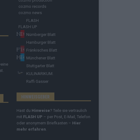
cozmo production
cozmo records
cozmo news
FLASH
FLASH UP
Nürnberger Blatt
Hamburger Blatt
Fränkisches Blatt
Münchener Blatt
Deine
Stuttgarter Blatt
st.
KULINARIKUM.
Raffi Gasser
HINWEISGEBER
Hast du
Hinweise
? Teile sie vertraulich
mit
FLASH UP
– per Post, E-Mail, Telefon
oder anonymem Briefkasten –
Hier
mehr erfahren
.