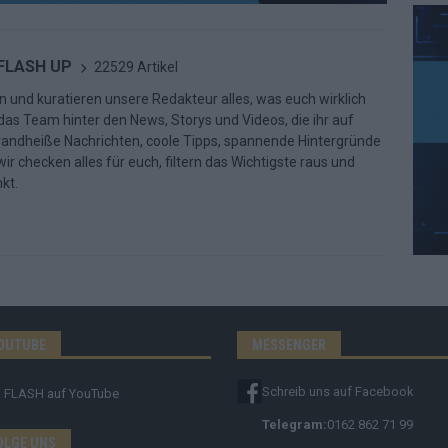
 FLASH UP
22529 Artikel
n und kuratieren unsere Redakteur alles, was euch wirklich
d das Team hinter den News, Storys und Videos, die ihr auf
randheiße Nachrichten, coole Tipps, spannende Hintergründe
ir checken alles für euch, filtern das Wichtigste raus und
kt.
OUTUBE
MESSENGER
Schreib uns auf Facebook
FLASH
auf YouTube
Telegram:
0162 862 71 99
OLGE UNS