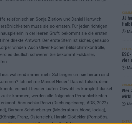
KOMM
JJ h
fe telefonisch an Sonja Zietlow und Daniel Hartwich
Halbf
 Persönlichkeiten muss sie so erraten. Für jeden richtigen
Ma
hauspielerin in der leeren Gruft, bekommt sie die ersten
ist ihre direkte Antwort. Der erste Stern ist sicher, genauso
Körper winden. Auch Oliver Pocher (Bildschirmkontrolle,
EXTRA
ESC-
wird es deutlich schwerer: Sie bekommt Fußballer,
vier 
fen.
Ma
ch Tina, während immer mehr Schlangen um sie herum sind.
 kommen? Ich nehme Manuel Neuer.“ Das ist falsch, denn
KOMM
könnte es nicht besser laufen. Obwohl es komplett dunkel
Wer z
 zu ihr kommen, werden alle folgenden Persönlichkeiten
wirkl
na erkannt: Anouschka Renzi (Dschungelcamp, ADS, 2022).
Ma
nd), Barbara Schöneberger (Moderatorin, blond, lockig),
 (Königin, Franz, Österreich), Harald Glööckler (Pompöös,
EXTRA
ney (Nespresso, Hollywood, männlich).
Euro