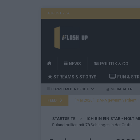
AUGUST 2026
H
NEWS
POLITIK & CO.
O
STREAMS & STORYS
FUN & ST
M
E
COZMO MEDIA GROUP
MEDIADATEN
FEED
[ Mai 2026 ]
DARA gewinnt den ESC – B
fast leer aus
EUROVISION
STARTSEITE
ICH BIN EIN STAR - HOLT M
[ Mai 2026 ]
JJ, Lordi, Verka Serduchk
Ruland brilliert mit 78 Schlangen in der Gruft!
[ Mai 2026 ]
ESC-Finale heute Abend –