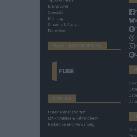
Tipps & Tricks
Brainpower
Specials
Meinung
B
Streams & Storys
T
Eurovision
T
FLASH – DAS VIDEOPORTAL
I
S
Gew
Date
Date
ÜBER UNS
Date
Unternehmensporträt
R
Ehtikrichtlinie & Faktencheck
Redaktion und Verwaltung
Kont
Pres