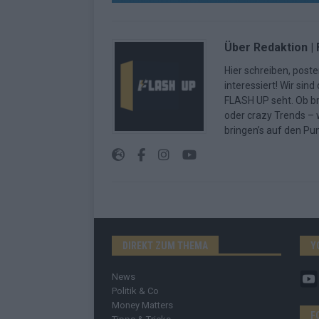
Über Redaktion |
Hier schreiben, poste
interessiert! Wir sin
FLASH UP seht. Ob b
oder crazy Trends – w
bringen’s auf den Pun
DIREKT ZUM THEMA
Y
News
Politik & Co
Money Matters
F