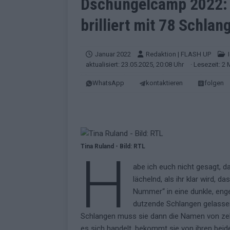
Dschungelcamp 2022: 
EUROVISION
brilliert mit 78 Schlan
[ Mai 2026 ]
ESC-Finale morgen: Finnl
KOMMENTAR
Januar 2022
Redaktion | FLASH UP
[ Mai 2026 ]
„Douze Points“ – wie ei
aktualisiert: 23.05.2025, 20:08 Uhr
· Lesezeit: 2 
EUROVISION
WhatsApp
kontaktieren
folgen
[ Mai 2026 ]
Das ESC-Finale ist kompl
[ Mai 2026 ]
JJ hat den Abend gerette
KOMMENTAR
[ Mai 2026 ]
ESC-Halbfinale 2: Das sa
Tina Ruland - Bild: RTL
H
EXTRA
abe ich euch nicht gesagt, d
lächelnd, als ihr klar wird, 
[ Juni 2026 ]
Monaco, Sallys Café, W
Nummer“ in eine dunkle, eng
[ Mai 2026 ]
DARA gewinnt verdient,
dutzende Schlangen gelasse
KOMMENTAR
Schlangen muss sie dann die Namen von zeh
es sich handelt, bekommt sie von ihren beid