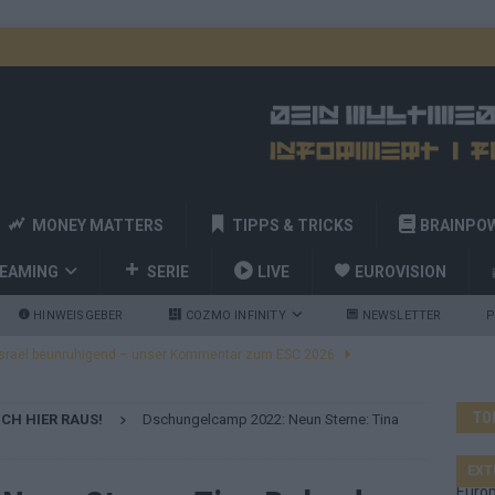
MONEY MATTERS
TIPPS & TRICKS
BRAINPO
REAMING
SERIE
LIVE
EUROVISION
HINWEISGEBER
COZMO INFINITY
NEWSLETTER
P
ulgarien jubelt, Israel sorgt für Diskussionen, Deutschland geht
TO
ICH HIER RAUS!
Dschungelcamp 2022: Neun Sterne: Tina
a und Billy Joel – das ESC-Finale wird eine Party
EUROVISION
 Startreihenfolge steht, Deutschland singt als Zweites!
EXT