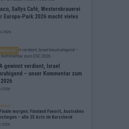
co, Sallys Café, Westernbrauerei
r Europa-Park 2026 macht vieles
ni 2026
MMENTAR
 gewinnt verdient, Israel
nruhigend – unser Kommentar zum
 2026
i 2026
ENTAR
inale morgen: Finnland Favorit, Australien
estiegen – alle 25 Acts im Kurzcheck
i 2026