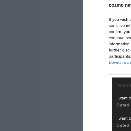
cozmo ne
If you wish 
sensitive in
confirm you
continue se
information 
further disc
participants
Downstream 
Persona
I want t
Opted 
I want t
Opted 