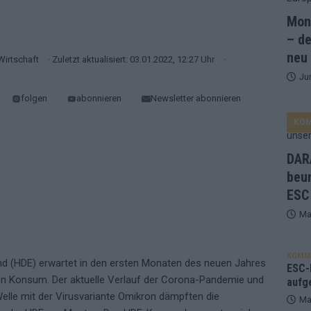
Mona
and Favorit, Australien aufgestiegen – alle 25 Acts im Kurzcheck
– de
neu
Wirtschaft
· Zuletzt aktualisiert: 03.01.2022, 12:27 Uhr
·
Ju
ne Zahl zur Ikone wurde: 70 Jahre ESC-Wertungsgeschichte!
folgen
abonnieren
Newsletter abonnieren
KO
ett – 26 Länder wollen den Sieg in Wien
EUROVISION
t – der Rest des ESC-Halbfinales war solide, aber kein Feuerwerk
DARA
beu
ESC
gen die Wettquoten – vier sicher, sechs zittern, einer chancenlos!
Ma
esternbrauerei – der Europa-Park 2026 macht vieles neu
EXTRA
KOMM
d (HDE) erwartet in den ersten Monaten des neuen Jahres
 Israel beunruhigend – unser Kommentar zum ESC 2026
ESC-F
aten Konsum. Der aktuelle Verlauf der Corona-Pandemie und
aufg
Welle mit der Virusvariante Omikron dämpften die
Ma