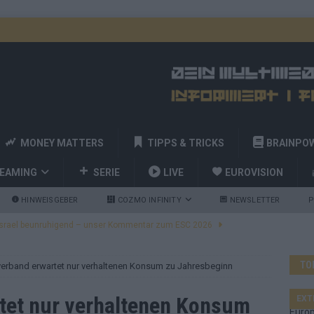
MONEY MATTERS
TIPPS & TRICKS
BRAINPO
REAMING
SERIE
LIVE
EUROVISION
HINWEISGEBER
COZMO INFINITY
NEWSLETTER
P
ulgarien jubelt, Israel sorgt für Diskussionen, Deutschland geht
TO
erband erwartet nur verhaltenen Konsum zu Jahresbeginn
a und Billy Joel – das ESC-Finale wird eine Party
EUROVISION
 Startreihenfolge steht, Deutschland singt als Zweites!
tet nur verhaltenen Konsum
EXT