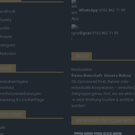
WhatsApp:
0162 862 71 99
Facebook
luesky
umblr
Signal:
0162 862 71 99
hreads
nstagram
Mastodon
MEDIA
ERVICE
Mediadaten
Deine Botschaft. Unsere Bühne.
innbekanntgabe
Ob Sponsored Post, Banner oder
nschutz
individuelle Kooperation – erreiche 
nschutzvereinbarungen
Zielgruppe genau dort, wo sie aktiv i
nauszug & Löschanfrage
➔
Jetzt Werbung buchen & sichtbar
werden!
ECHTLICHES
EIN ANGEBOT DER COZMO NEWS
akt
se