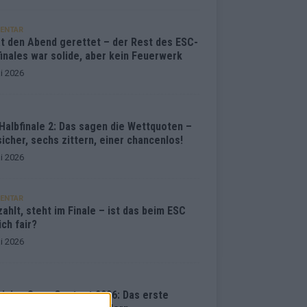
ENTAR
at den Abend gerettet – der Rest des ESC-
inales war solide, aber kein Feuerwerk
i 2026
Halbfinale 2: Das sagen die Wettquoten –
sicher, sechs zittern, einer chancenlos!
i 2026
ENTAR
ahlt, steht im Finale – ist das beim ESC
ich fair?
i 2026
vision Song Contest 2026: Das erste