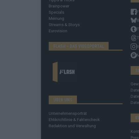
Brainpower
Specials
Meinung
B
Streams & Storys
T
Eurovision
T
FLASH – DAS VIDEOPORTAL
I
S
Gew
Date
Date
ÜBER UNS
Date
Unternehmensporträt
R
Ehtikrichtlinie & Faktencheck
Redaktion und Verwaltung
Kont
Pres