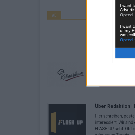
I want 
Advertis
Opted 
AD
I want t
of my P
was col
Opted 
Über Redaktion |
Hier schreiben, poste
interessiert! Wir sin
FLASH UP seht. Ob b