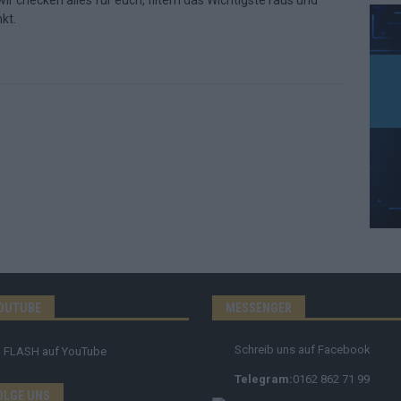
ir checken alles für euch, filtern das Wichtigste raus und
kt.
OUTUBE
MESSENGER
Schreib uns auf Facebook
FLASH
auf YouTube
Telegram:
0162 862 71 99
OLGE UNS