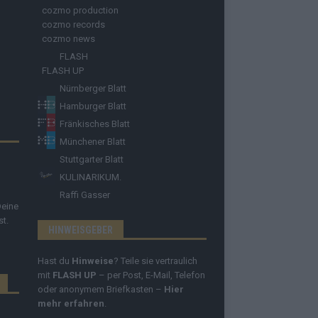
cozmo production
cozmo records
cozmo news
FLASH
FLASH UP
Nürnberger Blatt
Hamburger Blatt
Fränkisches Blatt
Münchener Blatt
Stuttgarter Blatt
KULINARIKUM.
Raffi Gasser
Deine
st.
HINWEISGEBER
Hast du
Hinweise
? Teile sie vertraulich
mit
FLASH UP
– per Post, E-Mail, Telefon
oder anonymem Briefkasten –
Hier
mehr erfahren
.