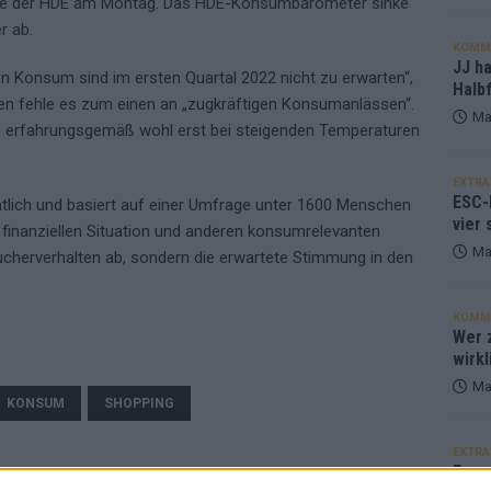
rte der HDE am Montag. Das HDE-Konsumbarometer sinke
r ab.
KOMM
JJ h
 Konsum sind im ersten Quartal 2022 nicht zu erwarten“,
Halbf
ten fehle es zum einen an „zugkräftigen Konsumanlässen“.
Ma
 erfahrungsgemäß wohl erst bei steigenden Temperaturen
EXTRA
ESC-
ich und basiert auf einer Umfrage unter 1600 Menschen
vier 
 finanziellen Situation und anderen konsumrelevanten
Ma
raucherverhalten ab, sondern die erwartete Stimmung in den
KOMM
Wer z
wirkl
Ma
KONSUM
SHOPPING
EXTRA
Euro