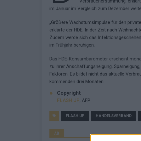
Verbraucherstimmung, erklä
im Januar im Vergleich zum Dezember weite
„Größere Wachstumsimpulse für den privaten
erklärte der HDE. In der Zeit nach Weihnach
Zudem werde sich das Infektionsgeschehen
im Frühjahr beruhigen.
Das HDE-Konsumbarometer erscheint monatl
zu ihrer Anschaffungsneigung, Sparneigung,
Faktoren. Es bildet nicht das aktuelle Verb
kommenden drei Monaten.
Copyright
FLASH UP
, AFP
FLASH UP
HANDELSVERBAND
AD