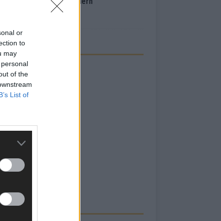
inale – der Abend in Bildern
i 2026
sonal or
ection to
ou may
 personal
out of the
 downstream
B’s List of
RBE BEI UNS!