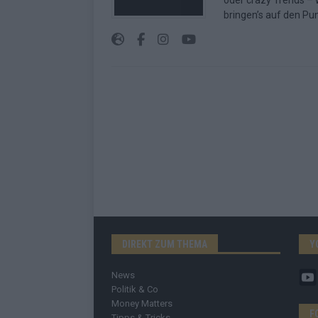
oder crazy Trends – w
bringen’s auf den Pun
DIREKT ZUM THEMA
Y
News
Politik & Co
Money Matters
F
Tipps & Tricks