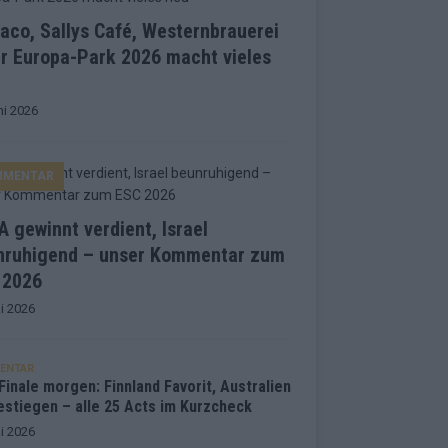
co, Sallys Café, Westernbrauerei
r Europa-Park 2026 macht vieles
ni 2026
MMENTAR
 gewinnt verdient, Israel
nruhigend – unser Kommentar zum
 2026
i 2026
ENTAR
inale morgen: Finnland Favorit, Australien
estiegen – alle 25 Acts im Kurzcheck
i 2026