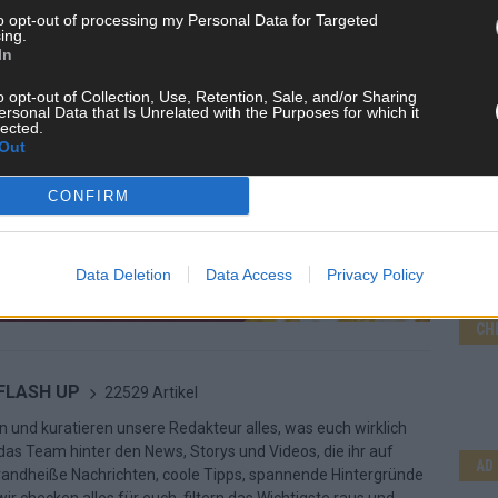
to opt-out of processing my Personal Data for Targeted
ing.
In
o opt-out of Collection, Use, Retention, Sale, and/or Sharing
ersonal Data that Is Unrelated with the Purposes for which it
lected.
Out
CONFIRM
Data Deletion
Data Access
Privacy Policy
CH
 FLASH UP
22529 Artikel
n und kuratieren unsere Redakteur alles, was euch wirklich
d das Team hinter den News, Storys und Videos, die ihr auf
AD
randheiße Nachrichten, coole Tipps, spannende Hintergründe