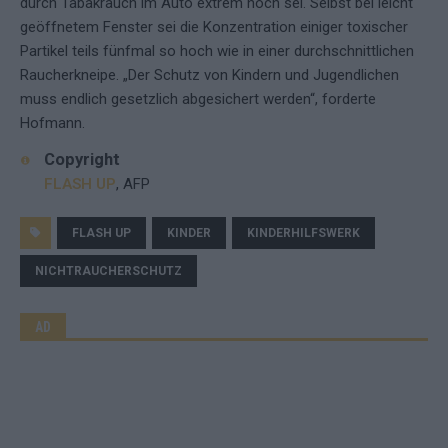
durch Tabakrauch im Auto extrem hoch sei. Selbst bei leicht
geöffnetem Fenster sei die Konzentration einiger toxischer
Partikel teils fünfmal so hoch wie in einer durchschnittlichen
Raucherkneipe. „Der Schutz von Kindern und Jugendlichen
muss endlich gesetzlich abgesichert werden“, forderte
Hofmann.
Copyright
FLASH UP
, AFP
FLASH UP
KINDER
KINDERHILFSWERK
NICHTRAUCHERSCHUTZ
AD