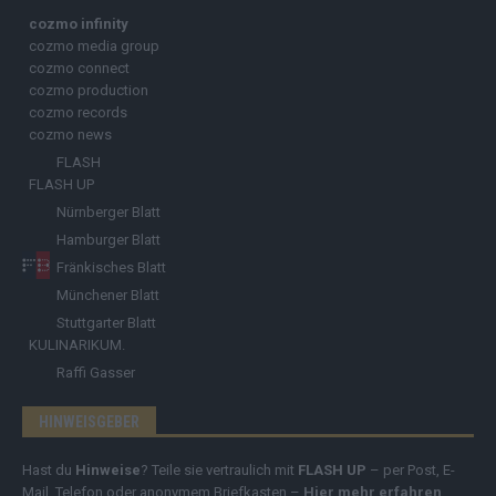
cozmo infinity
cozmo media group
cozmo connect
cozmo production
cozmo records
cozmo news
FLASH
FLASH UP
Nürnberger Blatt
Hamburger Blatt
Fränkisches Blatt
Münchener Blatt
Stuttgarter Blatt
KULINARIKUM.
Raffi Gasser
HINWEISGEBER
Hast du
Hinweise
? Teile sie vertraulich mit
FLASH UP
– per Post, E-
Mail, Telefon oder anonymem Briefkasten –
Hier mehr erfahren
.