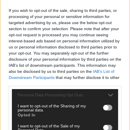
News, Storys und Videos, die ihr auf FLASH UP seht. Ob
If you wish to opt-out of the sale, sharing to third parties, or
brandheiße Nachrichten, coole Tipps, spannende Hintergründe
processing of your personal or sensitive information for
oder crazy Trends – wir checken alles für euch, filtern das
targeted advertising by us, please use the below opt-out
Wichtigste raus und bringen’s auf den Punkt.
section to confirm your selection. Please note that after your
opt-out request is processed you may continue seeing
interest-based ads based on personal information utilized by
us or personal information disclosed to third parties prior to
your opt-out. You may separately opt-out of the further
disclosure of your personal information by third parties on the
TOP STORIES
IAB’s list of downstream participants. This information may
also be disclosed by us to third parties on the
IAB’s List of
EXTRA
Downstream Participants
that may further disclose it to other
third parties.
Monaco, Sallys Café, Westernbrauerei – der
Personal Data Processing Opt Outs
Europa-Park 2026 macht vieles neu
I want to opt-out of the Sharing of my
Juni 2026
personal data.
Opted In
I want to opt-out of the Sale of my
KOMMENTAR
Personal Data.