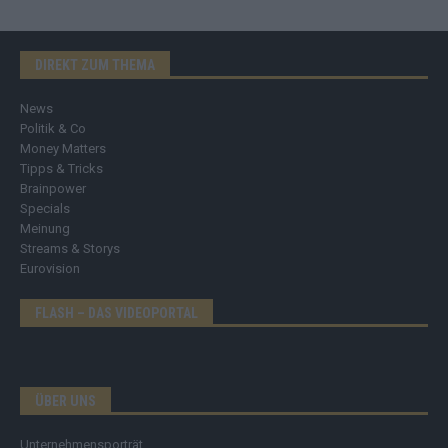
DIREKT ZUM THEMA
News
Politik & Co
Money Matters
Tipps & Tricks
Brainpower
Specials
Meinung
Streams & Storys
Eurovision
FLASH – DAS VIDEOPORTAL
ÜBER UNS
Unternehmensporträt