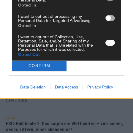
Opted In
DARA gewinnt verdient, Israel beunruhigend –
I want to opt-out of processing my
unser Kommentar zum ESC 2026
Personal Data for Targeted Advertising.
Opted In
Mai 2026
I want to opt-out of Collection, Use,
Retention, Sale, and/or Sharing of my
Personal Data that Is Unrelated with the
KOMMENTAR
Purposes for which it was collected.
ESC-Finale morgen: Finnland Favorit, Australien
Opted Out
aufgestiegen – alle 25 Acts im Kurzcheck
Mai 2026
CONFIRM
KOMMENTAR
JJ hat den Abend gerettet – der Rest des ESC-Halbfinales
Data Deletion
Data Access
Privacy Policy
war solide, aber kein Feuerwerk
Mai 2026
EXTRA
ESC-Halbfinale 2: Das sagen die Wettquoten – vier sicher,
sechs zittern, einer chancenlos!