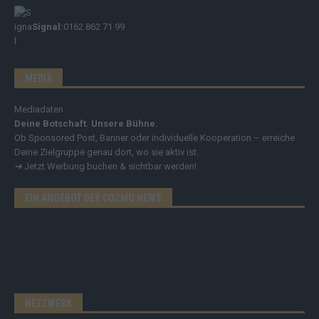
Signal:
0162 862 71 99
MEDIA
Mediadaten
Deine Botschaft. Unsere Bühne.
Ob Sponsored Post, Banner oder individuelle Kooperation – erreiche
Deine Zielgruppe genau dort, wo sie aktiv ist.
➔
Jetzt Werbung buchen & sichtbar werden!
EIN ANGEBOT DER COZMO NEWS
NETZWERK