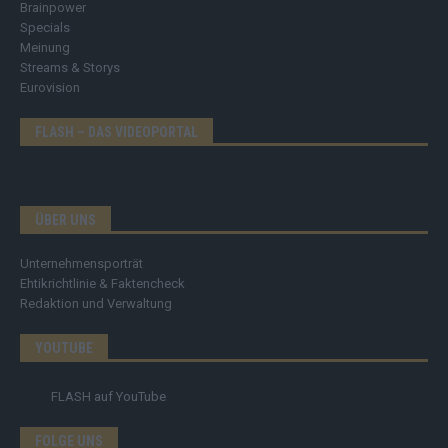
Brainpower
Specials
Meinung
Streams & Storys
Eurovision
FLASH – DAS VIDEOPORTAL
ÜBER UNS
Unternehmensporträt
Ehtikrichtlinie & Faktencheck
Redaktion und Verwaltung
YOUTUBE
FLASH
auf YouTube
FOLGE UNS