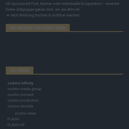
Ob Sponsored Post, Banner oder individuelle Kooperation – erreiche
Deine Zielgruppe genau dort, wo sie aktiv ist.
➔
Jetzt Werbung buchen & sichtbar werden!
EIN ANGEBOT DER COZMO NEWS
NETZWERK
cozmo infinity
cozmo media group
cozmo connect
cozmo production
cozmo records
cozmo news
FLASH
FLASH UP