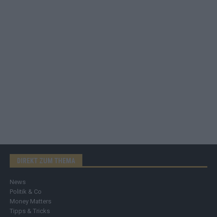
DIREKT ZUM THEMA
News
Politik & Co
Money Matters
Tipps & Tricks