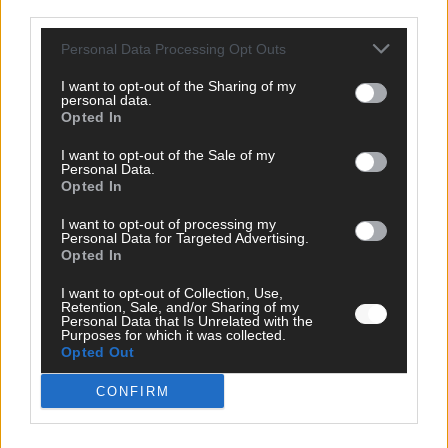
Juni 2026
third parties.
Personal Data Processing Opt Outs
KOMMENTAR
I want to opt-out of the Sharing of my
personal data.
Opted In
I want to opt-out of the Sale of my
Personal Data.
Opted In
I want to opt-out of processing my
Personal Data for Targeted Advertising.
Opted In
I want to opt-out of Collection, Use,
DARA gewinnt verdient, Israel beunruhigend –
Retention, Sale, and/or Sharing of my
Personal Data that Is Unrelated with the
unser Kommentar zum ESC 2026
Purposes for which it was collected.
Opted Out
Mai 2026
CONFIRM
KOMMENTAR
ESC-Finale morgen: Finnland Favorit, Australien