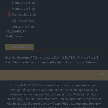
Nürnberger Blatt
Hamburger Blatt
Fränkisches Blatt
Münchener Blatt
Stuttgarter Blatt
KULINARIKUM.
Raffi Gasser
HINWEISGEBER
Hast du
Hinweise
? Teile sie vertraulich mit
FLASH UP
– per Post, E-
Mail, Telefon oder anonymem Briefkasten –
Hier mehr erfahren
.
Copyright
© 2019-2025 | cozmo infinity n.e.V. | cozmo media group
Verlag Raffi Gasser |
FLASH UP
ist deine zuverlässige Quelle für
aktuelle Nachrichten aus Deutschland und der Welt. Wir berichten
unabhängig, fundiert und verständlich – online, mobil und crossmedial.
Alle Inhalte auf dieser Website – Texte, Videos, Logos und Design –