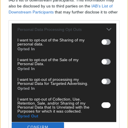
IAB’s list of downstream participants. This information may
also be disclosed by us to third parties on the
IAB’s List of
Downstream Participants
that may further disclose it to other
TOP STORIES
third parties.
EXTRA
Personal Data Processing Opt Outs
I want to opt-out of the Sharing of my
Monaco, Sallys Café, Westernbrauerei – der
personal data.
Opted In
Europa-Park 2026 macht vieles neu
Juni 2026
I want to opt-out of the Sale of my
Personal Data.
Opted In
KOMMENTAR
I want to opt-out of processing my
Personal Data for Targeted Advertising.
Opted In
DARA gewinnt verdient, Israel beunruhigend –
unser Kommentar zum ESC 2026
I want to opt-out of Collection, Use,
Retention, Sale, and/or Sharing of my
Personal Data that Is Unrelated with the
Mai 2026
Purposes for which it was collected.
Opted Out
KOMMENTAR
CONFIRM