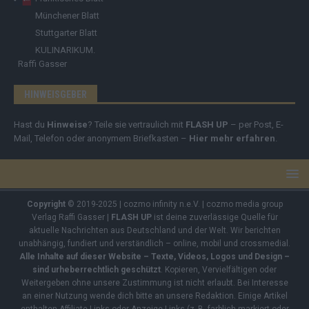
Münchener Blatt
Stuttgarter Blatt
KULINARIKUM.
Raffi Gasser
HINWEISGEBER
Hast du
Hinweise
? Teile sie vertraulich mit
FLASH UP
– per Post, E-
Mail, Telefon oder anonymem Briefkasten –
Hier mehr erfahren
.
Copyright
© 2019-2025 | cozmo infinity n.e.V. | cozmo media group
Verlag Raffi Gasser |
FLASH UP
ist deine zuverlässige Quelle für
aktuelle Nachrichten aus Deutschland und der Welt. Wir berichten
unabhängig, fundiert und verständlich – online, mobil und crossmedial.
Alle Inhalte auf dieser Website – Texte, Videos, Logos und Design –
sind urheberrechtlich geschützt
. Kopieren, Vervielfältigen oder
Weitergeben ohne unsere Zustimmung ist nicht erlaubt. Bei Interesse
an einer Nutzung wende dich bitte an unsere Redaktion. Einige Artikel
enthalten Affiliate-Links oder Anzeige-Links (z. B. farblich markiert oder