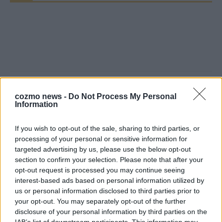
cozmo news -
Do Not Process My Personal
Information
Über Redaktion | FLASH UP
22529 Artikel
If you wish to opt-out of the sale, sharing to third parties, or
Hier schreiben, posten und kuratieren unsere Redakteur alles,
processing of your personal or sensitive information for
was euch wirklich interessiert! Wir sind das Team hinter den
targeted advertising by us, please use the below opt-out
News, Storys und Videos, die ihr auf FLASH UP seht. Ob
section to confirm your selection. Please note that after your
brandheiße Nachrichten, coole Tipps, spannende Hintergründe
opt-out request is processed you may continue seeing
oder crazy Trends – wir checken alles für euch, filtern das
interest-based ads based on personal information utilized by
Wichtigste raus und bringen’s auf den Punkt.
us or personal information disclosed to third parties prior to
your opt-out. You may separately opt-out of the further
disclosure of your personal information by third parties on the