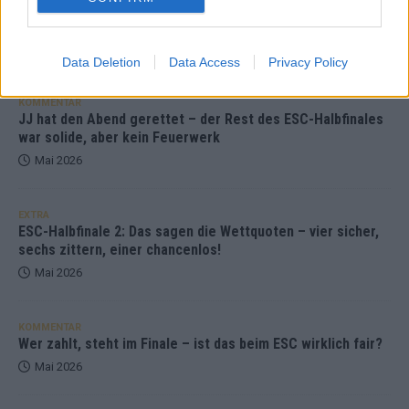
ESC-Finale morgen: Finnland Favorit, Australien
aufgestiegen – alle 25 Acts im Kurzcheck
Mai 2026
Data Deletion
Data Access
Privacy Policy
KOMMENTAR
JJ hat den Abend gerettet – der Rest des ESC-Halbfinales
war solide, aber kein Feuerwerk
Mai 2026
EXTRA
ESC-Halbfinale 2: Das sagen die Wettquoten – vier sicher,
sechs zittern, einer chancenlos!
Mai 2026
KOMMENTAR
Wer zahlt, steht im Finale – ist das beim ESC wirklich fair?
Mai 2026