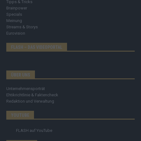
Tipps & Tricks
Brainpower
Specials
Meinung
Streams & Storys
Eurovision
FLASH – DAS VIDEOPORTAL
ÜBER UNS
Unternehmensporträt
Ehtikrichtlinie & Faktencheck
Redaktion und Verwaltung
YOUTUBE
FLASH
auf YouTube