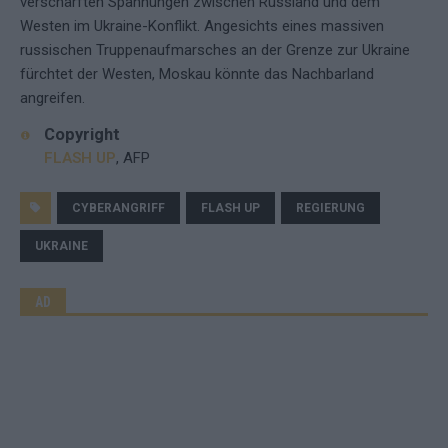
verschärften Spannungen zwischen Russland und dem
Westen im Ukraine-Konflikt. Angesichts eines massiven
russischen Truppenaufmarsches an der Grenze zur Ukraine
fürchtet der Westen, Moskau könnte das Nachbarland
angreifen.
Copyright
FLASH UP
, AFP
CYBERANGRIFF
FLASH UP
REGIERUNG
UKRAINE
AD