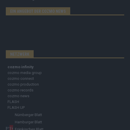
EIN ANGEBOT DER COZMO NEWS
NETZWERK
cozmo infinity
cozmo media group
cozmo connect
cozmo production
cozmo records
cozmo news
FLASH
FLASH UP
Nürnberger Blatt
Hamburger Blatt
Fränkisches Blatt