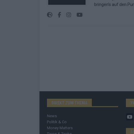
bringen’s auf den Pun
DIREKT ZUM THEMA
Y
News
Politik & Co
Money Matters
F
Tipps & Tricks