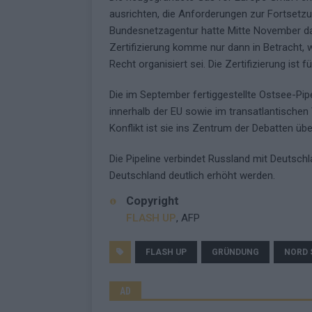
ausrichten, die Anforderungen zur Fortsetzun
Bundesnetzagentur hatte Mitte November da
Zertifizierung komme nur dann in Betracht,
Recht organisiert sei. Die Zertifizierung ist f
Die im September fertiggestellte Ostsee-Pipel
innerhalb der EU sowie im transatlantischen
Konflikt ist sie ins Zentrum der Debatten ü
Die Pipeline verbindet Russland mit Deutsch
Deutschland deutlich erhöht werden.
Copyright
FLASH UP
, AFP
FLASH UP
GRÜNDUNG
NORD 
AD