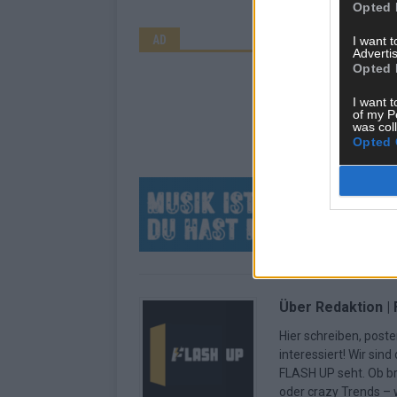
Opted 
AD
I want 
Advertis
Opted 
I want t
of my P
was col
Opted 
Über Redaktion |
Hier schreiben, poste
interessiert! Wir sin
FLASH UP seht. Ob b
oder crazy Trends – w