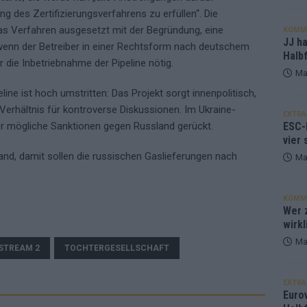
g des Zertifizierungsverfahrens zu erfüllen“. Die
s Verfahren ausgesetzt mit der Begründung, eine
KOMM
JJ h
 wenn der Betreiber in einer Rechtsform nach deutschem
Halbf
ür die Inbetriebnahme der Pipeline nötig.
Ma
ine ist hoch umstritten: Das Projekt sorgt innenpolitisch,
 Verhältnis für kontroverse Diskussionen. Im Ukraine-
EXTRA
ESC-
ber mögliche Sanktionen gegen Russland gerückt.
vier 
land, damit sollen die russischen Gaslieferungen nach
Ma
KOMM
Wer z
wirkl
Ma
STREAM 2
TOCHTERGESELLSCHAFT
EXTRA
Euro