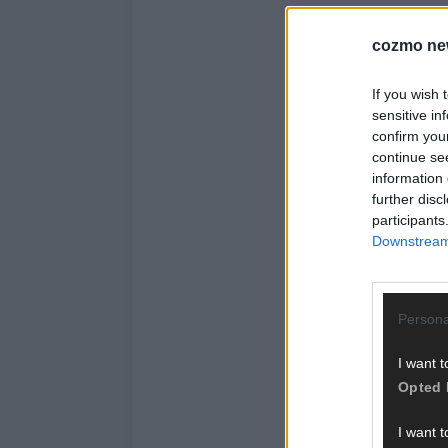
cozmo ne
If you wish 
sensitive in
confirm you
continue se
information 
further disc
participants
Downstream 
Persona
I want t
Opted 
I want t