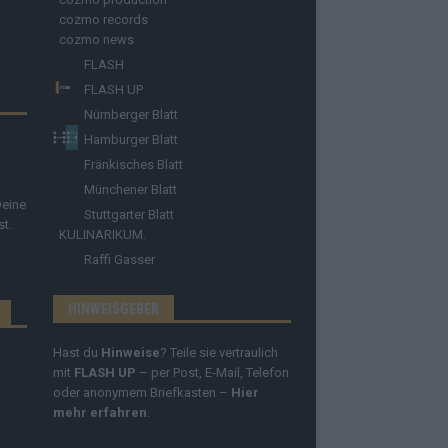
cozmo records
cozmo news
FLASH
FLASH UP
Nürnberger Blatt
Hamburger Blatt
Fränkisches Blatt
Münchener Blatt
Deine
Stuttgarter Blatt
st.
KULINARIKUM.
Raffi Gasser
HINWEISGEBER
Hast du
Hinweise
? Teile sie vertraulich
mit
FLASH UP
– per Post, E-Mail, Telefon
oder anonymem Briefkasten –
Hier
mehr erfahren
.