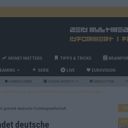
MONEY MATTERS
TIPPS & TRICKS
BRAINPO
REAMING
SERIE
LIVE
EUROVISION
HINWEISGEBER
COZMO INFINITY
NEWSLETTER
P
ulgarien jubelt, Israel sorgt für Diskussionen, Deutschland geht
TO
G gründet deutsche Tochtergesellschaft
a und Billy Joel – das ESC-Finale wird eine Party
EUROVISION
 Startreihenfolge steht, Deutschland singt als Zweites!
ndet deutsche
EXT