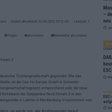
Mona
and Favorit, Australien aufgestiegen – alle 25 Acts im Kurzcheck
– de
neu
Extra
· Zuletzt aktualisiert: 23.05.2025, 20:12 Uhr
· Lesezeit: 1
Ju
ne Zahl zur Ikone wurde: 70 Jahre ESC-Wertungsgeschichte!
folgen
abonnieren
Newsletter abonnieren
KO
ett – 26 Länder wollen den Sieg in Wien
EUROVISION
t – der Rest des ESC-Halbfinales war solide, aber kein Feuerwerk
DARA
beu
ESC
gen die Wettquoten – vier sicher, sechs zittern, einer chancenlos!
 deutsche Tochtergesellschaft gegründet. Wie das
Ma
eilte, ist die Gas for Europe GmbH in Schwerin
esternbrauerei – der Europa-Park 2026 macht vieles neu
EXTRA
nergiewirtschaftsgesetz entsprechend solle die neue
KOMM
 Betreiberin der Gaspipeline Nord Stream 2 in den
 Israel beunruhigend – unser Kommentar zum ESC 2026
ESC-F
dungsstelle in Lubmin in Mecklenburg-Vorpommern sein.
aufg
Ma
ärte, sie werde nun „alle Anstrengungen darauf