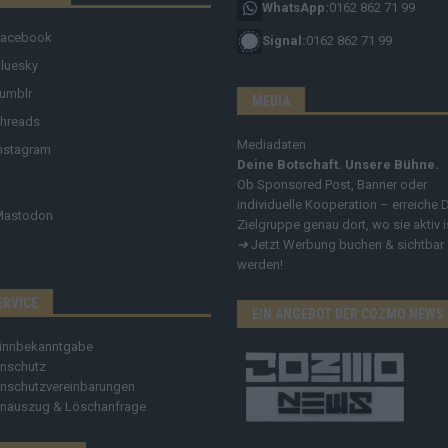
WhatsApp:
0162 862 71 99
Facebook
Signal:
0162 862 71 99
luesky
umblr
MEDIA
hreads
Mediadaten
nstagram
Deine Botschaft. Unsere Bühne.
Ob Sponsored Post, Banner oder
individuelle Kooperation – erreiche 
Mastodon
Zielgruppe genau dort, wo sie aktiv i
➔
Jetzt Werbung buchen & sichtbar
werden!
ERVICE
EIN ANGEBOT DER COZMO NEWS
innbekanntgabe
nschutz
nschutzvereinbarungen
nauszug & Löschanfrage