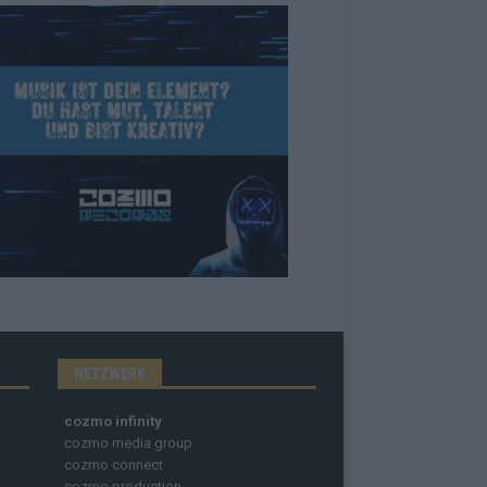
NETZWERK
cozmo infinity
cozmo media group
cozmo connect
cozmo production