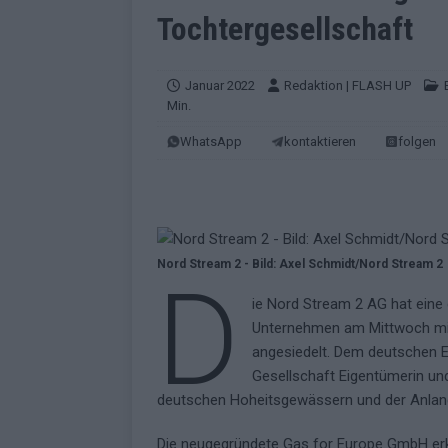
EUROVISION
Tochtergesellschaft
[ Mai 2026 ]
ESC-Finale morgen: Finnl
KOMMENTAR
Januar 2022
Redaktion | FLASH UP
Min.
[ Mai 2026 ]
„Douze Points“ – wie ei
WhatsApp
kontaktieren
folgen
EUROVISION
[ Mai 2026 ]
Das ESC-Finale ist kompl
[ Mai 2026 ]
JJ hat den Abend gerette
KOMMENTAR
Nord Stream 2 - Bild: Axel Schmidt/Nord Stream 2
D
[ Mai 2026 ]
ESC-Halbfinale 2: Das sa
ie Nord Stream 2 AG hat eine
EXTRA
Unternehmen am Mittwoch mitt
[ Juni 2026 ]
Monaco, Sallys Café, W
angesiedelt. Dem deutschen E
Gesellschaft Eigentümerin und
[ Mai 2026 ]
DARA gewinnt verdient,
deutschen Hoheitsgewässern und der Anlan
KOMMENTAR
Die neugegründete Gas for Europe GmbH erkl