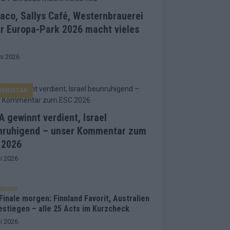
co, Sallys Café, Westernbrauerei
r Europa-Park 2026 macht vieles
ni 2026
MMENTAR
 gewinnt verdient, Israel
nruhigend – unser Kommentar zum
 2026
i 2026
ENTAR
inale morgen: Finnland Favorit, Australien
estiegen – alle 25 Acts im Kurzcheck
i 2026