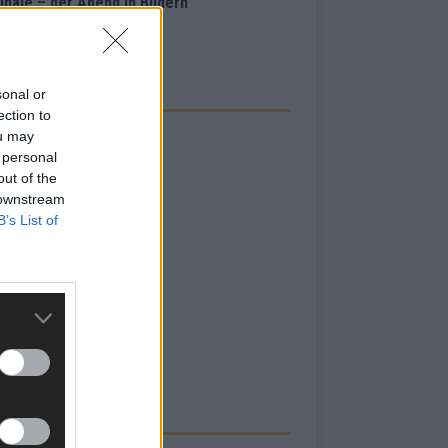
inale – der Abend in Bildern
i 2026
sonal or
ection to
ou may
 personal
out of the
 downstream
B’s List of
RBE BEI UNS!