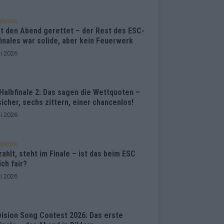
ENTAR
at den Abend gerettet – der Rest des ESC-
inales war solide, aber kein Feuerwerk
i 2026
Halbfinale 2: Das sagen die Wettquoten –
sicher, sechs zittern, einer chancenlos!
i 2026
ENTAR
ahlt, steht im Finale – ist das beim ESC
ich fair?
i 2026
vision Song Contest 2026: Das erste