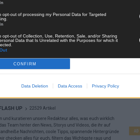
In
to opt-out of processing my Personal Data for Targeted
ing.
In
o opt-out of Collection, Use, Retention, Sale, and/or Sharing
ersonal Data that Is Unrelated with the Purposes for which it
lected.
Out
CONFIRM
Data Deletion
Data Access
Privacy Policy
CH
 FLASH UP
22529 Artikel
n und kuratieren unsere Redakteur alles, was euch wirklich
d das Team hinter den News, Storys und Videos, die ihr auf
AD
randheiße Nachrichten, coole Tipps, spannende Hintergründe
ir checken alles für euch, filtern das Wichtigste raus und