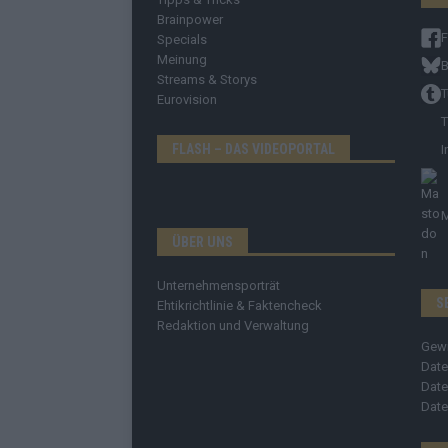
Brainpower
Specials
Meinung
B
Streams & Storys
T
Eurovision
T
FLASH – DAS VIDEOPORTAL
I
ÜBER UNS
Unternehmensporträt
S
Ehtikrichtlinie & Faktencheck
Redaktion und Verwaltung
Gew
Date
Date
Date