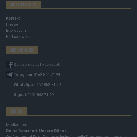
RECHTLICHES
Kontakt
Presse
Impressum
Bildnachweis
MESSENGER
Schreib uns auf Facebook
Telegram:
0162 862 71 99
WhatsApp:
0162 862 71 99
Signal:
0162 862 71 99
MEDIA
Mediadaten
Deine Botschaft. Unsere Bühne.
Ob Sponsored Post, Banner oder individuelle Kooperation – erreiche