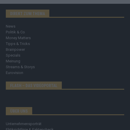
DIREKT ZUM THEMA
News
Politik & Co
Money Matters
Tipps & Tricks
Brainpower
Specials
Meinung
Streams & Storys
Eurovision
FLASH – DAS VIDEOPORTAL
ÜBER UNS
Unternehmensporträt
Ehtikrichtlinie & Faktencheck