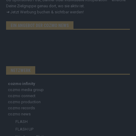
Deine Zielgruppe genau dort, wo sie aktiv ist.
➔
Jetzt Werbung buchen & sichtbar werden!
EIN ANGEBOT DER COZMO NEWS
NETZWERK
cozmo infinity
cozmo media group
cozmo connect
cozmo production
cozmo records
cozmo news
FLASH
FLASH UP