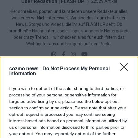
Über Redaktion | FLASH UP
22529 Artikel
Hier schreiben, posten und kuratieren unsere Redakteur alles,
was euch wirklich interessiert! Wir sind das Team hinter den
News, Storys und Videos, die ihr auf FLASH UP seht. Ob
brandheiße Nachrichten, coole Tipps, spannende Hintergründe
oder crazy Trends – wir checken alles für euch, filtern das
Wichtigste raus und bringen’s auf den Punkt.
cozmo news -
Do Not Process My Personal
Information
TOP STORIES
If you wish to opt-out of the sale, sharing to third parties, or
processing of your personal or sensitive information for
EXTRA
targeted advertising by us, please use the below opt-out
section to confirm your selection. Please note that after your
opt-out request is processed you may continue seeing
interest-based ads based on personal information utilized by
us or personal information disclosed to third parties prior to
your opt-out. You may separately opt-out of the further