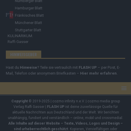
Nürnberger Blatt
Hamburger Blatt
Fränkisches Blatt
Münchener Blatt
Stuttgarter Blatt
KULINARIKUM.
Raffi Gasser
HINWEISGEBER
Hast du
Hinweise
? Teile sie vertraulich mit
FLASH UP
– per Post, E-
Mail, Telefon oder anonymem Briefkasten –
Hier mehr erfahren
.
Copyright
© 2019-2025 | cozmo infinity n.e.V. | cozmo media group
Verlag Raffi Gasser |
FLASH UP
ist deine zuverlässige Quelle für
aktuelle Nachrichten aus Deutschland und der Welt. Wir berichten
unabhängig, fundiert und verständlich – online, mobil und crossmedial.
Alle Inhalte auf dieser Website – Texte, Videos, Logos und Design –
sind urheberrechtlich geschützt
. Kopieren, Vervielfältigen oder