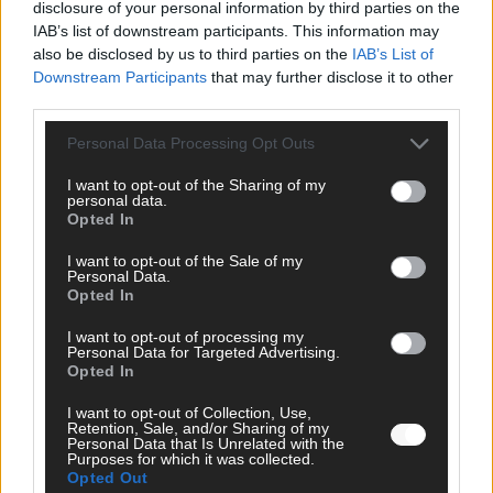
disclosure of your personal information by third parties on the
IAB’s list of downstream participants. This information may
also be disclosed by us to third parties on the
IAB’s List of
Downstream Participants
that may further disclose it to other
third parties.
Monaco, Sallys Café, Westernbrauerei – der
Personal Data Processing Opt Outs
Europa-Park 2026 macht vieles neu
Juni 2026
I want to opt-out of the Sharing of my
personal data.
Opted In
KOMMENTAR
I want to opt-out of the Sale of my
Personal Data.
Opted In
I want to opt-out of processing my
Personal Data for Targeted Advertising.
Opted In
I want to opt-out of Collection, Use,
Retention, Sale, and/or Sharing of my
Personal Data that Is Unrelated with the
Purposes for which it was collected.
Opted Out