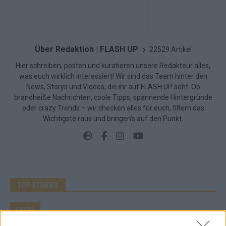
Über Redaktion | FLASH UP
22529 Artikel
Hier schreiben, posten und kuratieren unsere Redakteur alles,
was euch wirklich interessiert! Wir sind das Team hinter den
News, Storys und Videos, die ihr auf FLASH UP seht. Ob
brandheiße Nachrichten, coole Tipps, spannende Hintergründe
oder crazy Trends – wir checken alles für euch, filtern das
Wichtigste raus und bringen’s auf den Punkt.
TOP STORIES
EXTRA