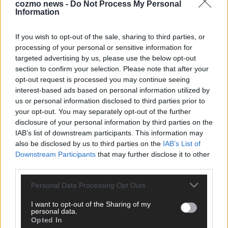
cozmo news -
Do Not Process My Personal
Information
If you wish to opt-out of the sale, sharing to third parties, or
processing of your personal or sensitive information for
targeted advertising by us, please use the below opt-out
section to confirm your selection. Please note that after your
opt-out request is processed you may continue seeing
interest-based ads based on personal information utilized by
us or personal information disclosed to third parties prior to
Monaco, Sallys Café, Westernbrauerei – der
your opt-out. You may separately opt-out of the further
Europa-Park 2026 macht vieles neu
disclosure of your personal information by third parties on the
Juni 2026
IAB’s list of downstream participants. This information may
also be disclosed by us to third parties on the
IAB’s List of
Downstream Participants
that may further disclose it to other
third parties.
KOMMENTAR
Personal Data Processing Opt Outs
DARA gewinnt verdient, Israel beunruhigend –
unser Kommentar zum ESC 2026
I want to opt-out of the Sharing of my
personal data.
Mai 2026
Opted In