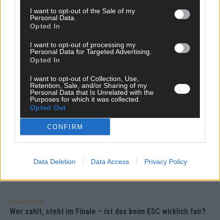
I want to opt-out of the Sale of my
Personal Data.
KOMMENTAR
Opted In
ESC-Finale morgen: Finnland Favorit, Australien
aufgestiegen – alle 25 Acts im Kurzcheck
I want to opt-out of processing my
Personal Data for Targeted Advertising.
Mai 2026
Opted In
I want to opt-out of Collection, Use,
KOMMENTAR
Retention, Sale, and/or Sharing of my
JJ hat den Abend gerettet – der Rest des ESC-Halbfinales
Personal Data that Is Unrelated with the
Purposes for which it was collected.
war solide, aber kein Feuerwerk
Opted Out
Mai 2026
CONFIRM
EXTRA
ESC-Halbfinale 2: Das sagen die Wettquoten – vier sicher,
sechs zittern, einer chancenlos!
Data Deletion
Data Access
Privacy Policy
Mai 2026
KOMMENTAR
Wer zahlt, steht im Finale – ist das beim ESC wirklich fair?