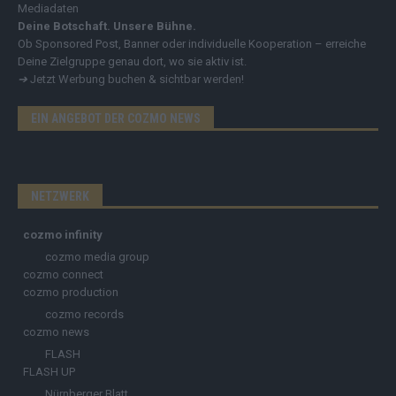
Mediadaten
Deine Botschaft. Unsere Bühne.
Ob Sponsored Post, Banner oder individuelle Kooperation – erreiche
Deine Zielgruppe genau dort, wo sie aktiv ist.
➔
Jetzt Werbung buchen & sichtbar werden!
EIN ANGEBOT DER COZMO NEWS
NETZWERK
cozmo infinity
cozmo media group
cozmo connect
cozmo production
cozmo records
cozmo news
FLASH
FLASH UP
Nürnberger Blatt