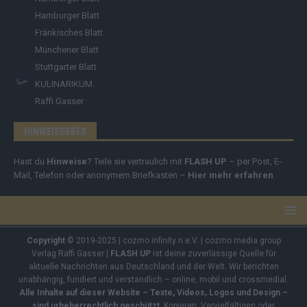
Hamburger Blatt
Fränkisches Blatt
Münchener Blatt
Stuttgarter Blatt
KULINARIKUM.
Raffi Gasser
HINWEISGEBER
Hast du
Hinweise
? Teile sie vertraulich mit
FLASH UP
– per Post, E-
Mail, Telefon oder anonymem Briefkasten –
Hier mehr erfahren
.
Copyright
© 2019-2025 | cozmo infinity n.e.V. | cozmo media group
Verlag Raffi Gasser |
FLASH UP
ist deine zuverlässige Quelle für
aktuelle Nachrichten aus Deutschland und der Welt. Wir berichten
unabhängig, fundiert und verständlich – online, mobil und crossmedial.
Alle Inhalte auf dieser Website – Texte, Videos, Logos und Design –
sind urheberrechtlich geschützt
. Kopieren, Vervielfältigen oder