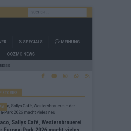
WER
SPECIALS
MEINUNG
COZMO NEWS
RESSE
P STORIES
RA
co, Sallys Café, Westernbrauerei
r Europa-Park 2026 macht vieles