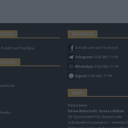
OUTUBE
MESSENGER
Schreib uns auf Facebook
FLASH
auf YouTube
Telegram:
0162 862 71 99
OLGE UNS
WhatsApp:
0162 862 71 99
Signal:
0162 862 71 99
Facebook
MEDIA
Mediadaten
Deine Botschaft. Unsere Bühne.
luesky
Ob Sponsored Post, Banner oder
individuelle Kooperation – erreiche 