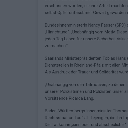
erschossen worden, die ihre Arbeit machten.
selbst Opfer unfassbarer Gewalt geworden sin
Bundesinnenministerin Nancy Faeser (SPD) 
„Hinrichtung“. „Unabhängig vom Motiv: Diese T
jeden Tag Leben für unsere Sicherheit riskiert
zu machen.“
Saarlands Ministerpräsidenten Tobias Hans (C
Dienststellen in Rheinland-Pfalz mit allen Mi
Als Ausdruck der Trauer und Solidarität wür
„Unabhängig von den Tatmotiven, zu denen m
unserer Polizistinnen und Polizisten unser a
Vorsitzende Ricarda Lang.
Baden-Württembergs Innenminister Thomas St
Rechtsstaat und auf all diejenigen, die ihn
Die Tat könne „sinnloser und abscheulicher“ ni