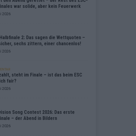
at den Abend gerettet – der Rest des ESC-
inales war solide, aber kein Feuerwerk
i 2026
Halbfinale 2: Das sagen die Wettquoten –
sicher, sechs zittern, einer chancenlos!
i 2026
ENTAR
ahlt, steht im Finale – ist das beim ESC
ich fair?
i 2026
vision Song Contest 2026: Das erste
inale – der Abend in Bildern
i 2026