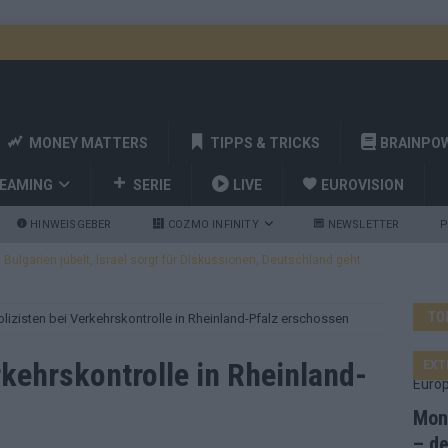
MONEY MATTERS
TIPPS & TRICKS
BRAINPO
REAMING
SERIE
LIVE
EUROVISION
HINWEISGEBER
COZMO INFINITY
NEWSLETTER
P
ulgarien jubelt, Israel sorgt für Diskussionen, Deutschland geht
TO
lizisten bei Verkehrskontrolle in Rheinland-Pfalz erschossen
a und Billy Joel – das ESC-Finale wird eine Party
EUROVISION
 Startreihenfolge steht, Deutschland singt als Zweites!
rkehrskontrolle in Rheinland-
EXT
Mona
and Favorit, Australien aufgestiegen – alle 25 Acts im Kurzcheck
– de