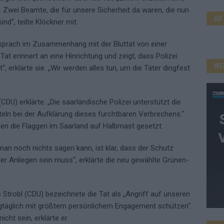
 Zwei Beamte, die für unsere Sicherheit da waren, die nun
AD
d“, teilte Klöckner mit.
sprach im Zusammenhang mit der Bluttat von einer
at erinnert an eine Hinrichtung und zeigt, dass Polizei
WE
“, erklärte sie. „Wir werden alles tun, um die Täter dingfest
DU) erklärte: „Die saarländische Polizei unterstützt die
tteln bei der Aufklärung dieses furchtbaren Verbrechens.“
den die Flaggen im Saarland auf Halbmast gesetzt.
an noch nichts sagen kann, ist klar, dass der Schutz
ller Anliegen sein muss“, erklärte die neu gewählte Grünen-
robl (CDU) bezeichnete die Tat als „Angriff auf unseren
 tagtäglich mit größtem persönlichem Engagement schützen“.
cht sein, erklärte er.