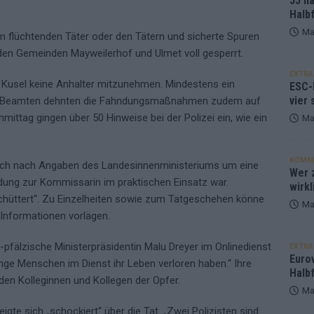
JJ h
Halbf
Ma
m flüchtenden Täter oder den Tätern und sicherte Spuren
den Gemeinden Mayweilerhof und Ulmet voll gesperrt.
EXTRA
is Kusel keine Anhalter mitzunehmen. Mindestens ein
ESC-
vier 
Die Beamten dehnten die Fahndungsmaßnahmen zudem auf
ittag gingen über 50 Hinweise bei der Polizei ein, wie ein
Ma
KOMM
 sich nach Angaben des Landesinnenministeriums um eine
Wer z
bildung zur Kommissarin im praktischen Einsatz war.
wirkl
schüttert“. Zu Einzelheiten sowie zum Tatgeschehen könne
Ma
 Informationen vorlägen.
and-pfälzische Ministerpräsidentin Malu Dreyer im Onlinedienst
EXTRA
Euro
unge Menschen im Dienst ihr Leben verloren haben.“ Ihre
Halbf
en Kolleginnen und Kollegen der Opfer.
Ma
gte sich „schockiert“ über die Tat. „Zwei Polizisten sind