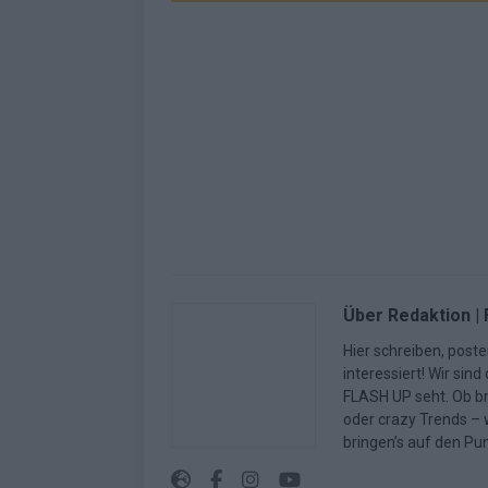
Über Redaktion |
Hier schreiben, poste
interessiert! Wir sin
FLASH UP seht. Ob b
oder crazy Trends – w
bringen’s auf den Pun