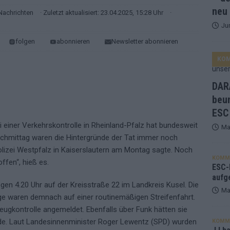
neu
Nachrichten
· Zuletzt aktualisiert: 23.04.2025, 15:28 Uhr
·
Ju
ne Zahl zur Ikone wurde: 70 Jahre ESC-Wertungsgeschichte!
folgen
abonnieren
Newsletter abonnieren
KO
ett – 26 Länder wollen den Sieg in Wien
EUROVISION
t – der Rest des ESC-Halbfinales war solide, aber kein Feuerwerk
DARA
beu
ESC
gen die Wettquoten – vier sicher, sechs zittern, einer chancenlos!
i einer Verkehrskontrolle in Rheinland-Pfalz hat bundesweit
Ma
chmittag waren die Hintergründe der Tat immer noch
esternbrauerei – der Europa-Park 2026 macht vieles neu
EXTRA
Polizei Westpfalz in Kaiserslautern am Montag sagte. Noch
KOMM
ffen“, hieß es.
 Israel beunruhigend – unser Kommentar zum ESC 2026
ESC-F
aufg
egen 4.20 Uhr auf der Kreisstraße 22 im Landkreis Kusel. Die
Ma
llege waren demnach auf einer routinemäßigen Streifenfahrt.
eugkontrolle angemeldet. Ebenfalls über Funk hätten sie
de. Laut Landesinnenminister Roger Lewentz (SPD) wurden
KOMM