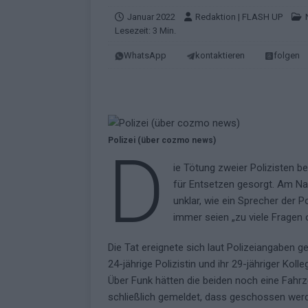
KOMMENTAR
Januar 2022
Redaktion | FLASH UP
Lesezeit: 3 Min.
[ Mai 2026 ]
„Douze Points“ – wie ei
WhatsApp
kontaktieren
folgen
EUROVISION
[ Mai 2026 ]
Das ESC-Finale ist kompl
[ Mai 2026 ]
JJ hat den Abend gerette
KOMMENTAR
Polizei (über cozmo news)
D
[ Mai 2026 ]
ESC-Halbfinale 2: Das sa
ie Tötung zweier Polizisten be
EXTRA
für Entsetzen gesorgt. Am Na
[ Juni 2026 ]
Monaco, Sallys Café, W
unklar, wie ein Sprecher der 
immer seien „zu viele Fragen o
[ Mai 2026 ]
DARA gewinnt verdient,
KOMMENTAR
Die Tat ereignete sich laut Polizeiangaben g
24-jährige Polizistin und ihr 29-jähriger Ko
Über Funk hätten die beiden noch eine Fahrz
schließlich gemeldet, dass geschossen wer