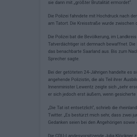
sie dann mit „größter Brutalität ermordet“.
Die Polizei fahndete mit Hochdruck nach de
am Tatort. Die Kreisstraße wurde zwischen 
Die Polizei bat die Bevölkerung, im Landkre
Tatverdächtiger ist demnach bewaffnet. 
das benachbarte Saarland aus. Bis zum Nachm
Sprecher sagte.
Bei der getöteten 24-Jährigen handelte es
angehende Polizistin, die als Teil ihrer Aus
Innenminister Lewentz zeigte sich „sehr er
er sich jedoch erst äußern, wenn gesicherte
„Die Tat ist entsetzlich“, schrieb die rheinl
Twitter. „Es bestürzt mich sehr, dass zwei j
Gedanken seien bei den Angehörigen sowie d
Die CDU-Landesvorsitzende Julia Klöckner zei