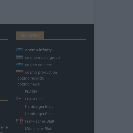
NETZWERK
cozmo infinity
cozmo media group
cozmo connect
cozmo production
cozmo records
cozmo news
FLASH
FLASH UP
Nürnberger Blatt
Hamburger Blatt
Fränkisches Blatt
Deine
Münchener Blatt