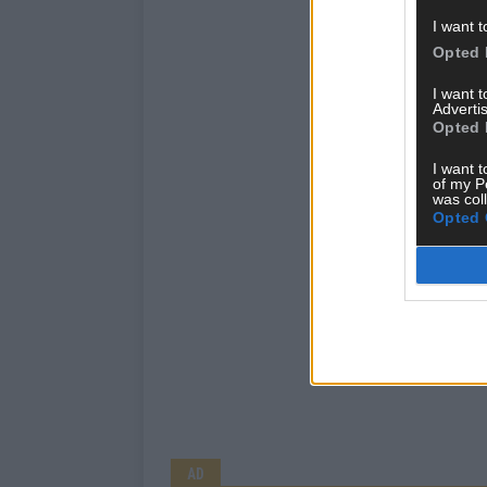
I want t
Opted 
I want 
Advertis
Opted 
I want t
of my P
was col
Opted 
AD