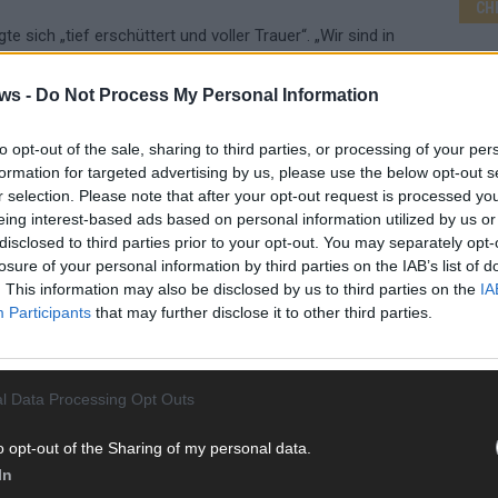
CH
e sich „tief erschüttert und voller Trauer“. „Wir sind in
der durch eine Gewalttat im Dienst verstorbenen Kollegen“,
sitzende Jörg Radek.
ws -
Do Not Process My Personal Information
n Landesinnenminister Lewentz zuletzt am 17. März 2010
AD
to opt-out of the sale, sharing to third parties, or processing of your per
rde ein Beamter des Spezialeinsatzkommandos bei einer
formation for targeted advertising by us, please use the below opt-out s
ockerbande „Hells Angels“ erschossen. Der Rocker wurde
r selection. Please note that after your opt-out request is processed y
päter freigesprochen.
eing interest-based ads based on personal information utilized by us or
disclosed to third parties prior to your opt-out. You may separately opt-
losure of your personal information by third parties on the IAB’s list of
. This information may also be disclosed by us to third parties on the
IA
Participants
that may further disclose it to other third parties.
VERKEHRSKONTROLLE
l Data Processing Opt Outs
o opt-out of the Sharing of my personal data.
In