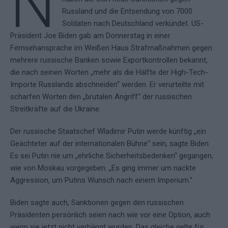
N
Russland und die Entsendung von 7000
Soldaten nach Deutschland verkündet. US-
Präsident Joe Biden gab am Donnerstag in einer
Fernsehansprache im Weißen Haus Strafmaßnahmen gegen
mehrere russische Banken sowie Exportkontrollen bekannt,
die nach seinen Worten „mehr als die Hälfte der High-Tech-
Importe Russlands abschneiden“ werden. Er verurteilte mit
scharfen Worten den „brutalen Angriff“ der russischen
Streitkräfte auf die Ukraine.
Der russische Staatschef Wladimir Putin werde künftig „ein
Geächteter auf der internationalen Bühne“ sein, sagte Biden.
Es sei Putin nie um „ehrliche Sicherheitsbedenken“ gegangen,
wie von Moskau vorgegeben. „Es ging immer um nackte
Aggression, um Putins Wunsch nach einem Imperium.“
Biden sagte auch, Sanktionen gegen den russischen
Präsidenten persönlich seien nach wie vor eine Option, auch
wenn sie jetzt nicht verhängt wurden. Das gleiche gelte für