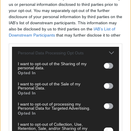
us or personal information disclosed to third parties prior to
Hier schreiben, posten und kuratieren unsere Redakteur alles,
your opt-out. You may separately opt-out of the further
was euch wirklich interessiert! Wir sind das Team hinter den
disclosure of your personal information by third parties on the
News, Storys und Videos, die ihr auf FLASH UP seht. Ob
IAB’s list of downstream participants. This information may
brandheiße Nachrichten, coole Tipps, spannende Hintergründe
also be disclosed by us to third parties on the
IAB’s List of
oder crazy Trends – wir checken alles für euch, filtern das
Downstream Participants
that may further disclose it to other
Wichtigste raus und bringen’s auf den Punkt.
third parties.
Personal Data Processing Opt Outs
I want to opt-out of the Sharing of my
personal data.
Opted In
TOP STORIES
I want to opt-out of the Sale of my
Personal Data.
EXTRA
Opted In
I want to opt-out of processing my
Monaco, Sallys Café, Westernbrauerei – der
Personal Data for Targeted Advertising.
Opted In
Europa-Park 2026 macht vieles neu
Juni 2026
I want to opt-out of Collection, Use,
Retention, Sale, and/or Sharing of my