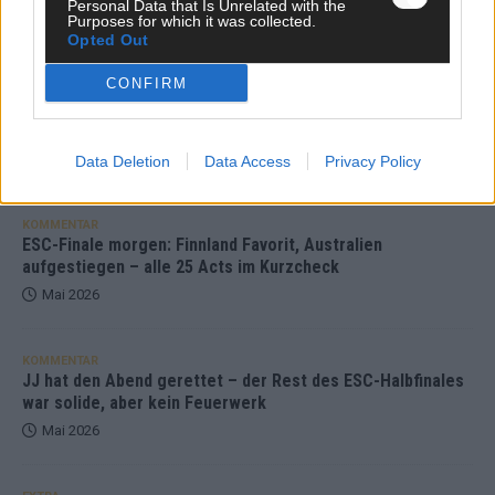
Personal Data that Is Unrelated with the
Purposes for which it was collected.
Opted Out
KOMMENTAR
CONFIRM
DARA gewinnt verdient, Israel beunruhigend –
unser Kommentar zum ESC 2026
Mai 2026
Data Deletion
Data Access
Privacy Policy
KOMMENTAR
ESC-Finale morgen: Finnland Favorit, Australien
aufgestiegen – alle 25 Acts im Kurzcheck
Mai 2026
KOMMENTAR
JJ hat den Abend gerettet – der Rest des ESC-Halbfinales
war solide, aber kein Feuerwerk
Mai 2026