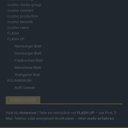
cozmo media group
cozmo connect
cozmo production
cozmo records
cozmo news
FLASH
FLASH UP
Nürnberger Blatt
Hamburger Blatt
Fränkisches Blatt
Münchener Blatt
Stuttgarter Blatt
KULINARIKUM.
Raffi Gasser
HINWEISGEBER
Hast du
Hinweise
? Teile sie vertraulich mit
FLASH UP
– per Post, E-
Mail, Telefon oder anonymem Briefkasten –
Hier mehr erfahren
.