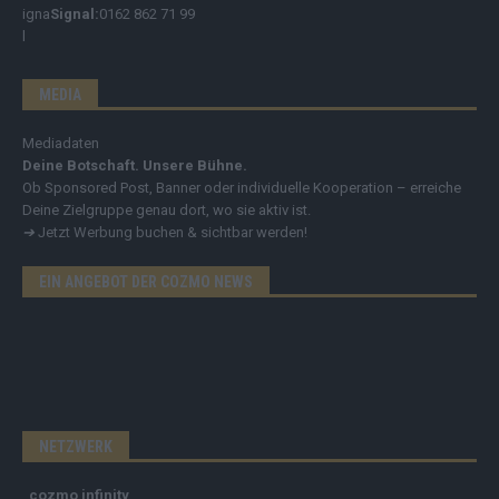
Signal:
0162 862 71 99
MEDIA
Mediadaten
Deine Botschaft. Unsere Bühne.
Ob Sponsored Post, Banner oder individuelle Kooperation – erreiche
Deine Zielgruppe genau dort, wo sie aktiv ist.
➔
Jetzt Werbung buchen & sichtbar werden!
EIN ANGEBOT DER COZMO NEWS
NETZWERK
cozmo infinity