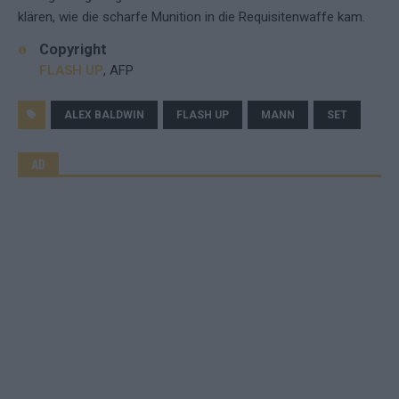
klären, wie die scharfe Munition in die Requisitenwaffe kam.
Copyright
FLASH UP
, AFP
ALEX BALDWIN
FLASH UP
MANN
SET
AD