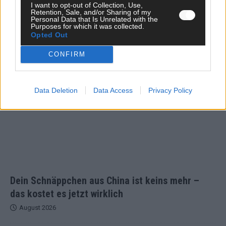
I want to opt-out of Collection, Use,
Retention, Sale, and/or Sharing of my
Personal Data that Is Unrelated with the
Purposes for which it was collected.
Opted Out
TOP STORIES
CONFIRM
WISSEN
Data Deletion
Data Access
Privacy Policy
Dein Schnäppchen aus China ist keins mehr –
das kostet es jetzt wirklich
August 2026