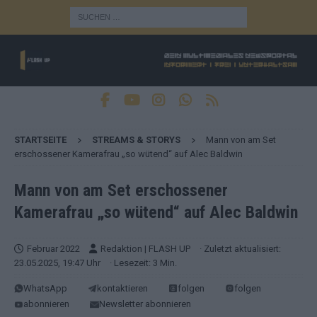
STARTSEITE
STREAMS & STORYS
Mann von am Set
erschossener Kamerafrau „so wütend“ auf Alec Baldwin
Mann von am Set erschossener
Kamerafrau „so wütend“ auf Alec Baldwin
Februar 2022
Redaktion | FLASH UP
· Zuletzt aktualisiert:
23.05.2025, 19:47 Uhr
· Lesezeit: 3 Min.
WhatsApp
kontaktieren
folgen
folgen
abonnieren
Newsletter abonnieren