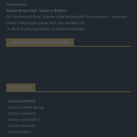
Mediadaten
Deine Botschaft. Unsere Bühne.
Ob Sponsored Post, Banner oder individuelle Kooperation – erreiche
Deine Zielgruppe genau dort, wo sie aktiv ist.
➔
Jetzt Werbung buchen & sichtbar werden!
EIN ANGEBOT DER COZMO NEWS
NETZWERK
cozmo infinity
cozmo media group
cozmo connect
cozmo production
cozmo records
cozmo news