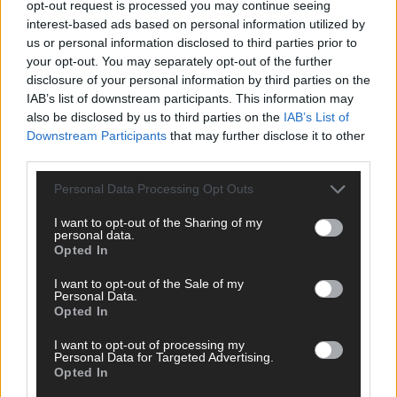
opt-out request is processed you may continue seeing
interest-based ads based on personal information utilized by
us or personal information disclosed to third parties prior to
your opt-out. You may separately opt-out of the further
disclosure of your personal information by third parties on the
IAB’s list of downstream participants. This information may
also be disclosed by us to third parties on the
IAB’s List of
Downstream Participants
that may further disclose it to other
third parties.
Personal Data Processing Opt Outs
Über Redaktion | FLASH UP
22532 Artikel
I want to opt-out of the Sharing of my
personal data.
Opted In
Hier schreiben, posten und kuratieren unsere Redakteur alles,
was euch wirklich interessiert! Wir sind das Team hinter den
I want to opt-out of the Sale of my
News, Storys und Videos, die ihr auf FLASH UP seht. Ob
Personal Data.
brandheiße Nachrichten, coole Tipps, spannende Hintergründe
Opted In
oder crazy Trends – wir checken alles für euch, filtern das
Wichtigste raus und bringen’s auf den Punkt.
I want to opt-out of processing my
Personal Data for Targeted Advertising.
Opted In