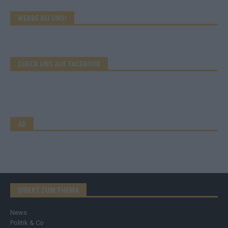
WERBE BEI UNS!
CHECK UNS AUF FACEBOOK
AD
DIREKT ZUM THEMA
News
Politik & Co