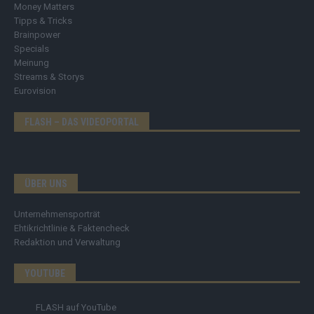
Money Matters
Tipps & Tricks
Brainpower
Specials
Meinung
Streams & Storys
Eurovision
FLASH – DAS VIDEOPORTAL
ÜBER UNS
Unternehmensporträt
Ehtikrichtlinie & Faktencheck
Redaktion und Verwaltung
YOUTUBE
FLASH
auf YouTube