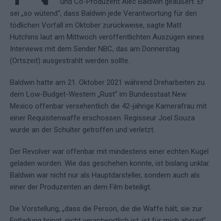
und Co-Produzent Alec Baldwin geäußert. Er
sei „so wütend“, dass Baldwin jede Verantwortung für den
tödlichen Vorfall im Oktober zurückweise, sagte Matt
Hutchins laut am Mittwoch veröffentlichten Auszügen eines
Interviews mit dem Sender NBC, das am Donnerstag
(Ortszeit) ausgestrahlt werden sollte.
Baldwin hatte am 21. Oktober 2021 während Dreharbeiten zu
dem Low-Budget-Western „Rust“ im Bundesstaat New
Mexico offenbar versehentlich die 42-jährige Kamerafrau mit
einer Requisitenwaffe erschossen. Regisseur Joel Souza
wurde an der Schulter getroffen und verletzt.
Der Revolver war offenbar mit mindestens einer echten Kugel
geladen worden. Wie das geschehen konnte, ist bislang unklar.
Baldwin war nicht nur als Hauptdarsteller, sondern auch als
einer der Produzenten an dem Film beteiligt.
Die Vorstellung, „dass die Person, die die Waffe hält, sie zur
Entladung bringt, nicht verantwortlich ist, ist für mich absurd“,