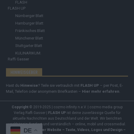
FLASH
FLASH UP
Nürnberger Blatt
Hamburger Blatt
Fränkisches Blatt
Münchener Blatt
Stuttgarter Blatt
KULINARIKUM.
Raffi Gasser
HINWEISGEBER
Hast du
Hinweise
? Teile sie vertraulich mit
FLASH UP
– per Post, E-
Mail, Telefon oder anonymem Briefkasten –
Hier mehr erfahren
.
Copyright
© 2019-2025 | cozmo infinity n.e.V. | cozmo media group
Verlag Raffi Gasser |
FLASH UP
ist deine zuverlässige Quelle für
aktuelle Nachrichten aus Deutschland und der Welt. Wir berichten
unabhängig, fundiert und verständlich – online, mobil und crossmedial.
DE
Alle Inhalte auf dieser Website – Texte, Videos, Logos und Design –