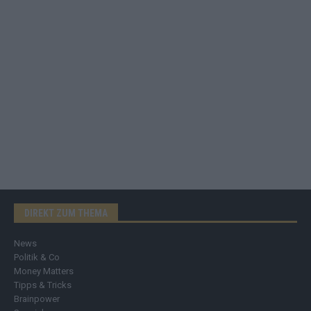
DIREKT ZUM THEMA
News
Politik & Co
Money Matters
Tipps & Tricks
Brainpower