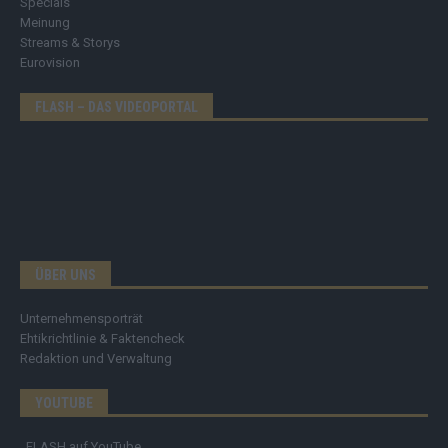
Specials
Meinung
Streams & Storys
Eurovision
FLASH – DAS VIDEOPORTAL
ÜBER UNS
Unternehmensporträt
Ehtikrichtlinie & Faktencheck
Redaktion und Verwaltung
YOUTUBE
FLASH
auf YouTube