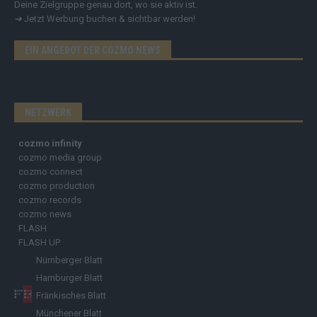
Deine Zielgruppe genau dort, wo sie aktiv ist.
➔
Jetzt Werbung buchen & sichtbar werden!
EIN ANGEBOT DER COZMO NEWS
NETZWERK
cozmo infinity
cozmo media group
cozmo connect
cozmo production
cozmo records
cozmo news
FLASH
FLASH UP
Nürnberger Blatt
Hamburger Blatt
Fränkisches Blatt
Münchener Blatt