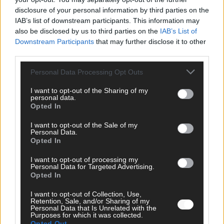
disclosure of your personal information by third parties on the
IAB’s list of downstream participants. This information may
also be disclosed by us to third parties on the
IAB’s List of
Downstream Participants
that may further disclose it to other
third parties.
Monaco, Sallys Café, Westernbrauerei – der
Personal Data Processing Opt Outs
Europa-Park 2026 macht vieles neu
I want to opt-out of the Sharing of my
personal data.
Juni 2026
Opted In
I want to opt-out of the Sale of my
KOMMENTAR
Personal Data.
Opted In
I want to opt-out of processing my
Personal Data for Targeted Advertising.
Opted In
I want to opt-out of Collection, Use,
Retention, Sale, and/or Sharing of my
Personal Data that Is Unrelated with the
Purposes for which it was collected.
Opted Out