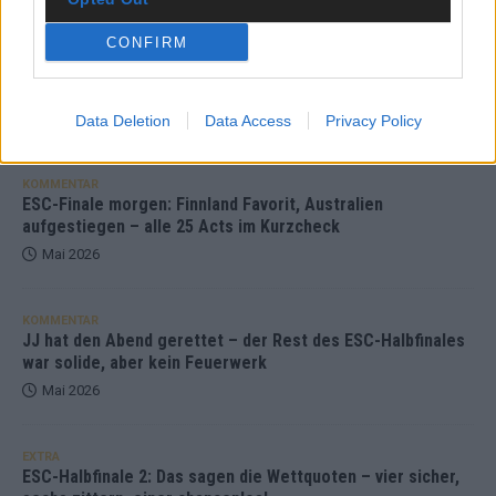
CONFIRM
DARA gewinnt verdient, Israel beunruhigend –
unser Kommentar zum ESC 2026
Mai 2026
Data Deletion
Data Access
Privacy Policy
KOMMENTAR
ESC-Finale morgen: Finnland Favorit, Australien
aufgestiegen – alle 25 Acts im Kurzcheck
Mai 2026
KOMMENTAR
JJ hat den Abend gerettet – der Rest des ESC-Halbfinales
war solide, aber kein Feuerwerk
Mai 2026
EXTRA
ESC-Halbfinale 2: Das sagen die Wettquoten – vier sicher,