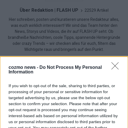
Über Redaktion | FLASH UP
22529 Artikel
Hier schreiben, posten und kuratieren unsere Redakteur alles,
was euch wirklich interessiert! Wir sind das Team hinter den
News, Storys und Videos, die ihr auf FLASH UP seht. Ob
brandheiße Nachrichten, coole Tipps, spannende Hintergründe
oder crazy Trends – wir checken alles für euch, filtern das
Wichtigste raus und bringen’s auf den Punkt.
cozmo news -
Do Not Process My Personal
Information
If you wish to opt-out of the sale, sharing to third parties, or
TOP STORIES
processing of your personal or sensitive information for
targeted advertising by us, please use the below opt-out
EXTRA
section to confirm your selection. Please note that after your
opt-out request is processed you may continue seeing
interest-based ads based on personal information utilized by
us or personal information disclosed to third parties prior to
your opt-out. You may separately opt-out of the further