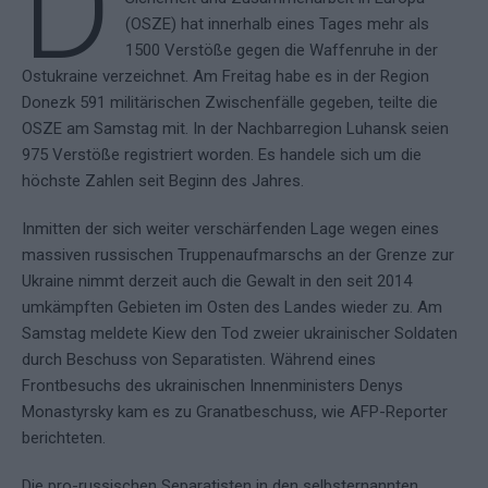
D
(OSZE) hat innerhalb eines Tages mehr als
1500 Verstöße gegen die Waffenruhe in der
Ostukraine verzeichnet. Am Freitag habe es in der Region
Donezk 591 militärischen Zwischenfälle gegeben, teilte die
OSZE am Samstag mit. In der Nachbarregion Luhansk seien
975 Verstöße registriert worden. Es handele sich um die
höchste Zahlen seit Beginn des Jahres.
Inmitten der sich weiter verschärfenden Lage wegen eines
massiven russischen Truppenaufmarschs an der Grenze zur
Ukraine nimmt derzeit auch die Gewalt in den seit 2014
umkämpften Gebieten im Osten des Landes wieder zu. Am
Samstag meldete Kiew den Tod zweier ukrainischer Soldaten
durch Beschuss von Separatisten. Während eines
Frontbesuchs des ukrainischen Innenministers Denys
Monastyrsky kam es zu Granatbeschuss, wie AFP-Reporter
berichteten.
Die pro-russischen Separatisten in den selbsternannten