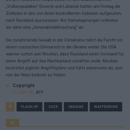
„Volksrepubliken“ Donezk und Luhansk hatten am Freitag die
Zivilisten in den von ihnen kontrollierten Gebieten aufgerufen,
nach Russland auszureisen. Am Samstagmorgen ordneten
sie dann eine „Generalmobilmachung“ an.
Die zunehmende Gewalt in der Ostukraine nährt die Furcht vor
einem russischen Einmarsch in die Ukraine weiter. Die USA
warnen schon seit Wochen, dass Russland einen Vorwand für
einen Angriff auf das Nachbarland schaffen wolle. Moskau
bestreitet jegliche Angriffspläne und führt seinerseits an, sich
von der Nato bedroht zu fühlen.
Copyright
FLASH UP
, AFP
FLASH UP
OSZE
UKRAINE
WAFFENRUHE
AD