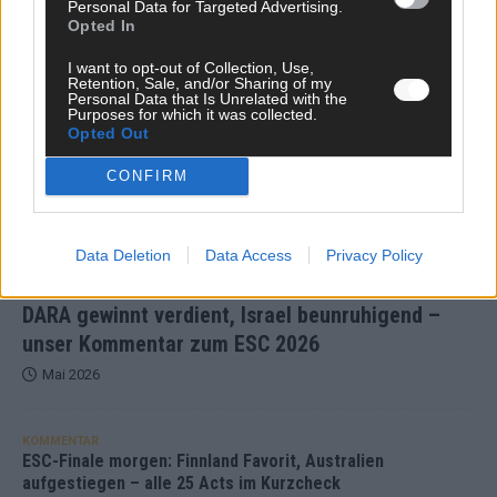
Personal Data for Targeted Advertising.
Opted In
KOMMENTAR
I want to opt-out of Collection, Use,
Retention, Sale, and/or Sharing of my
Personal Data that Is Unrelated with the
Purposes for which it was collected.
Opted Out
CONFIRM
Data Deletion
Data Access
Privacy Policy
DARA gewinnt verdient, Israel beunruhigend –
unser Kommentar zum ESC 2026
Mai 2026
KOMMENTAR
ESC-Finale morgen: Finnland Favorit, Australien
aufgestiegen – alle 25 Acts im Kurzcheck