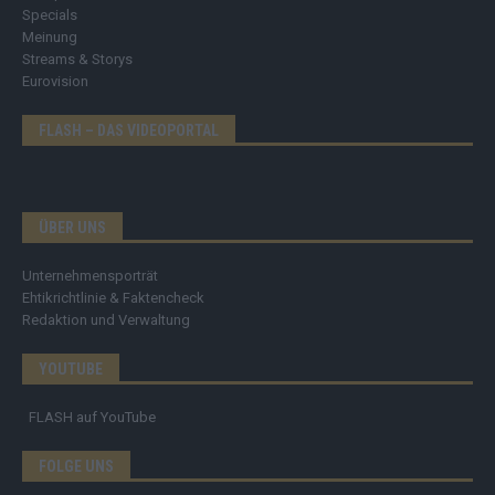
Specials
Meinung
Streams & Storys
Eurovision
FLASH – DAS VIDEOPORTAL
ÜBER UNS
Unternehmensporträt
Ehtikrichtlinie & Faktencheck
Redaktion und Verwaltung
YOUTUBE
FLASH
auf YouTube
FOLGE UNS