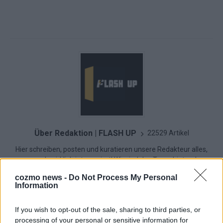
Über Redaktion | FLASH UP
22529 Artikel
Hier schreiben, posten und kuratieren unsere Redakteur alles,
was euch wirklich interessiert! Wir sind das Team hinter den
News, Storys und Videos, die ihr auf FLASH UP seht. Ob
cozmo news -
Do Not Process My Personal
brandheiße Nachrichten, coole Tipps, spannende Hintergründe
Information
oder crazy Trends – wir checken alles für euch, filtern das
Wichtigste raus und bringen’s auf den Punkt.
If you wish to opt-out of the sale, sharing to third parties, or
processing of your personal or sensitive information for