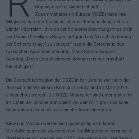
R
Organisation für Sicherheit und
Zusammenarbeit in Europa (OSZE) habe ihre
Mitglieder, darunter Russland, über die Entscheidung mehrerer
Länder informiert, „ihre an der Sonderbeobachtungsmission in
der Ukraine beteiligten Bürger ‚aufgrund der Verschlechterung
der Sicherheitslage‘ zu verlegen“, sagte die Sprecherin des
russischen Außenministeriums, Maria Sacharowa, am
Sonntag. „Diese Entscheidungen können uns nur ernsthaft
beunruhigen.“
Die Beobachtermission der OSZE in der Ukraine war nach der
Annexion der Halbinseln Krim durch Russland im März 2014
eingerichtet worden. Die OSZE-Mitarbeiter sind unter anderem
im Osten der Ukraine stationiert, wo seit 2014 pro-russische
Separatisten gegen die ukrainische Armee kämpfen.
Kiew und Moskau werfen sich gegenseitig seit Jahren
Verstöße gegen die zwischen den Konfliktparteien vereinbarte
Waffenruhe vor, die von der OSZE überwacht wird. Seit Beginn