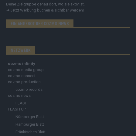
Deine Zielgruppe genau dort, wo sie aktiv ist.
➔
Jetzt Werbung buchen & sichtbar werden!
EIN ANGEBOT DER COZMO NEWS
NETZWERK
cozmo infinity
cozmo media group
cozmo connect
cozmo production
cozmo records
cozmo news
FLASH
FLASH UP
Nürnberger Blatt
Hamburger Blatt
Fränkisches Blatt