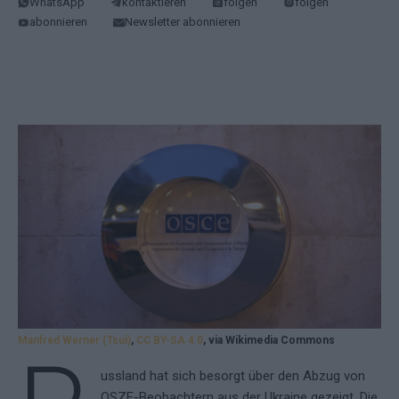
WhatsApp
kontaktieren
folgen
folgen
abonnieren
Newsletter abonnieren
Manfred Werner (Tsui)
,
CC BY-SA 4.0
, via Wikimedia Commons
ussland hat sich besorgt über den Abzug von
OSZE-Beobachtern aus der Ukraine gezeigt. Die