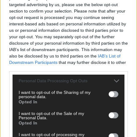
targeted advertising by us, please use the below opt-out
section to confirm your selection. Please note that after your
opt-out request is processed you may continue seeing
interest-based ads based on personal information utilized by
TOP STORIES
us or personal information disclosed to third parties prior to
your opt-out. You may separately opt-out of the further
EXTRA
disclosure of your personal information by third parties on the
IAB’s list of downstream participants. This information may
also be disclosed by us to third parties on the
IAB’s List of
Downstream Participants
that may further disclose it to other
third parties.
Personal Data Processing Opt Outs
I want to opt-out of the Sharing of my
personal data.
Opted In
I want to opt-out of the Sale of my
Monaco, Sallys Café, Westernbrauerei – der
Personal Data.
Europa-Park 2026 macht vieles neu
Opted In
Juni 2026
I want to opt-out of processing my