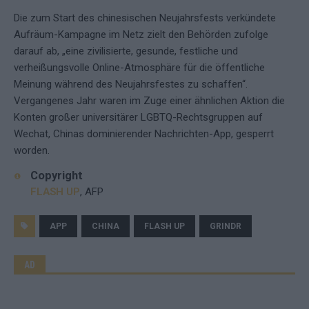
Die zum Start des chinesischen Neujahrsfests verkündete
Aufräum-Kampagne im Netz zielt den Behörden zufolge
darauf ab, „eine zivilisierte, gesunde, festliche und
verheißungsvolle Online-Atmosphäre für die öffentliche
Meinung während des Neujahrsfestes zu schaffen“.
Vergangenes Jahr waren im Zuge einer ähnlichen Aktion die
Konten großer universitärer LGBTQ-Rechtsgruppen auf
Wechat, Chinas dominierender Nachrichten-App, gesperrt
worden.
Copyright
FLASH UP
, AFP
APP
CHINA
FLASH UP
GRINDR
AD