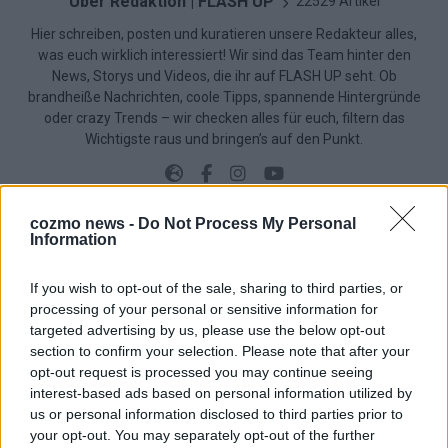
Über Redaktion | FLASH UP
22529 Artikel
Hier schreiben, posten und kuratieren unsere Redakteur alles,
was euch wirklich interessiert! Wir sind das Team hinter den
News, Storys und Videos, die ihr auf FLASH UP seht. Ob
brandheiße Nachrichten, coole Tipps, spannende Hintergründe
oder crazy Trends – wir checken alles für euch, filtern das
Wichtigste raus und bringen’s auf den Punkt.
cozmo news -
Do Not Process My Personal
Information
TOP STORIES
If you wish to opt-out of the sale, sharing to third parties, or
processing of your personal or sensitive information for
EXTRA
targeted advertising by us, please use the below opt-out
section to confirm your selection. Please note that after your
Monaco, Sallys Café, Westernbrauerei – der
opt-out request is processed you may continue seeing
interest-based ads based on personal information utilized by
Europa-Park 2026 macht vieles neu
us or personal information disclosed to third parties prior to
Juni 2026
your opt-out. You may separately opt-out of the further