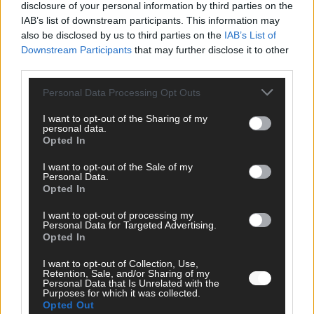
disclosure of your personal information by third parties on the
IAB’s list of downstream participants. This information may
KOMMENTAR
also be disclosed by us to third parties on the
IAB’s List of
Downstream Participants
that may further disclose it to other
DARA gewinnt verdient, Israel beunruhigend –
third parties.
unser Kommentar zum ESC 2026
Personal Data Processing Opt Outs
Mai 2026
I want to opt-out of the Sharing of my
personal data.
Opted In
KOMMENTAR
ESC-Finale morgen: Finnland Favorit, Australien
I want to opt-out of the Sale of my
aufgestiegen – alle 25 Acts im Kurzcheck
Personal Data.
Opted In
Mai 2026
I want to opt-out of processing my
Personal Data for Targeted Advertising.
KOMMENTAR
Opted In
JJ hat den Abend gerettet – der Rest des ESC-Halbfinales
war solide, aber kein Feuerwerk
I want to opt-out of Collection, Use,
Retention, Sale, and/or Sharing of my
Mai 2026
Personal Data that Is Unrelated with the
Purposes for which it was collected.
Opted Out