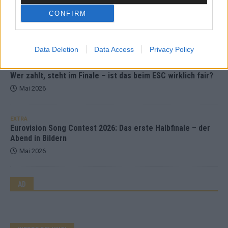
EXTRA
ESC-Halbfinale 2: Das sagen die Wettquoten – vier sicher,
CONFIRM
sechs zittern, einer chancenlos!
Mai 2026
Data Deletion
Data Access
Privacy Policy
KOMMENTAR
Wer zahlt, steht im Finale – ist das beim ESC wirklich fair?
Mai 2026
EXTRA
Eurovision Song Contest 2026: Das erste Halbfinale – der
Abend in Bildern
Mai 2026
AD