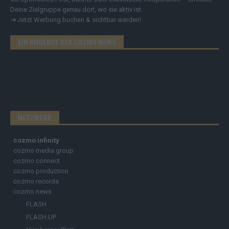
Deine Zielgruppe genau dort, wo sie aktiv ist.
➔
Jetzt Werbung buchen & sichtbar werden!
EIN ANGEBOT DER COZMO NEWS
NETZWERK
cozmo infinity
cozmo media group
cozmo connect
cozmo production
cozmo records
cozmo news
FLASH
FLASH UP