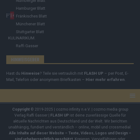
Nürnberger Blatt
Hamburger Blatt
Fränkisches Blatt
Münchener Blatt
Stuttgarter Blatt
KULINARIKUM.
Raffi Gasser
HINWEISGEBER
Hast du
Hinweise
? Teile sie vertraulich mit
FLASH UP
– per Post, E-
Mail, Telefon oder anonymem Briefkasten –
Hier mehr erfahren
.
Copyright
© 2019-2025 | cozmo infinity n.e.V. | cozmo media group
Verlag Raffi Gasser |
FLASH UP
ist deine zuverlässige Quelle für
aktuelle Nachrichten aus Deutschland und der Welt. Wir berichten
unabhängig, fundiert und verständlich – online, mobil und crossmedial.
Alle Inhalte auf dieser Website – Texte, Videos, Logos und Design –
sind urheberrechtlich geschützt
. Kopieren, Vervielfältigen oder