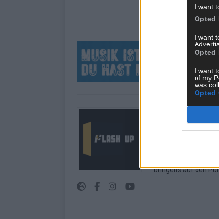
I want t
Opted 
I want 
Advertis
Opted 
I want t
of my P
was col
Opted 
Über Redaktion |
Hier schreiben, poste
interessiert! Wir sin
FLASH UP seht. Ob b
oder crazy Trends – w
bringen’s auf den Pun