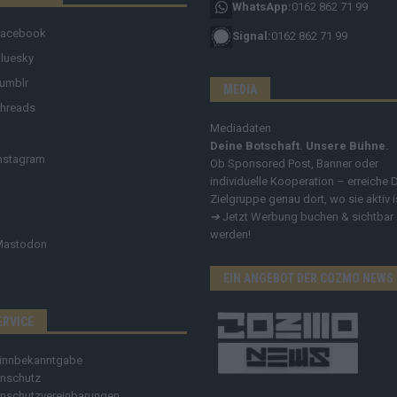
WhatsApp:
0162 862 71 99
Facebook
Signal:
0162 862 71 99
luesky
umblr
MEDIA
hreads
Mediadaten
Deine Botschaft. Unsere Bühne.
nstagram
Ob Sponsored Post, Banner oder
individuelle Kooperation – erreiche 
Zielgruppe genau dort, wo sie aktiv i
➔
Jetzt Werbung buchen & sichtbar
werden!
Mastodon
EIN ANGEBOT DER COZMO NEWS
ERVICE
innbekanntgabe
nschutz
nschutzvereinbarungen