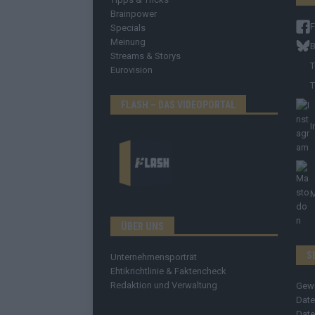
Brainpower
Specials
Meinung
B
Streams & Storys
T
Eurovision
T
FLASH – DAS VIDEOPORTAL
I
ÜBER UNS
S
Unternehmensporträt
Ehtikrichtlinie & Faktencheck
Redaktion und Verwaltung
Gew
Date
Date