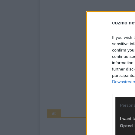
cozmo ne
If you wish 
sensitive in
confirm you
continue se
information 
further disc
participants
Downstream 
Persona
AD
I want t
Opted 