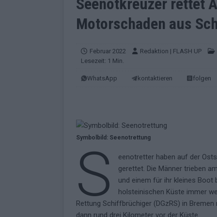
Seenotkreuzer rettet 
EUROVISION
Motorschaden aus Sc
[ Mai 2026 ]
ESC-Finale morgen: Finnl
KOMMENTAR
Februar 2022
Redaktion | FLASH UP
[ Mai 2026 ]
„Douze Points“ – wie ei
Lesezeit: 1 Min.
EUROVISION
WhatsApp
kontaktieren
folgen
[ Mai 2026 ]
Das ESC-Finale ist kompl
[ Mai 2026 ]
JJ hat den Abend gerette
KOMMENTAR
[ Mai 2026 ]
ESC-Halbfinale 2: Das sa
Symbolbild: Seenotrettung
S
EXTRA
eenotretter haben auf der Ost
gerettet. Die Männer trieben am
[ Juni 2026 ]
Monaco, Sallys Café, W
und einem für ihr kleines Boo
[ Mai 2026 ]
DARA gewinnt verdient,
holsteinischen Küste immer wei
KOMMENTAR
Rettung Schiffbrüchiger (DGzRS) in Bremen mi
dann rund drei Kilometer vor der Küste.