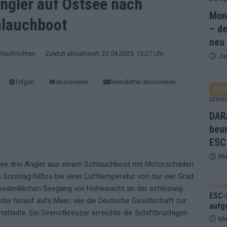
Angler auf Ostsee nach
Mona
hlauchboot
and Favorit, Australien aufgestiegen – alle 25 Acts im Kurzcheck
– de
neu
Nachrichten
· Zuletzt aktualisiert: 23.04.2025, 15:27 Uhr
·
Ju
ne Zahl zur Ikone wurde: 70 Jahre ESC-Wertungsgeschichte!
folgen
abonnieren
Newsletter abonnieren
KO
ett – 26 Länder wollen den Sieg in Wien
EUROVISION
t – der Rest des ESC-Halbfinales war solide, aber kein Feuerwerk
DARA
beu
ESC
gen die Wettquoten – vier sicher, sechs zittern, einer chancenlos!
Ma
see drei Angler aus einem Schlauchboot mit Motorschaden
 Sonntag hilflos bei einer Lufttemperatur von nur vier Grad
esternbrauerei – der Europa-Park 2026 macht vieles neu
EXTRA
KOMM
t bedenklichen Seegang vor Hohewacht an der schleswig-
 Israel beunruhigend – unser Kommentar zum ESC 2026
ESC-F
ter hinauf aufs Meer, wie die Deutsche Gesellschaft zur
aufg
tteilte. Ein Seenotkreuzer erreichte die Schiffbrüchigen
Ma