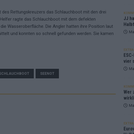
t des Rettungskreuzers das Schlauchboot mit den drei
KOMM
JJ h
 Helfer ragte das Schlauchboot mit dem defekten
Halbf
 Wasseroberfläche. Die Angler hatten ihre Position laut
Ma
mittelt und konnten so schnell gefunden werden. Sie kamen
EXTRA
ESC-
vier 
Ma
SCHLAUCHBOOT
SEENOT
KOMM
Wer z
wirkl
Ma
EXTRA
Euro