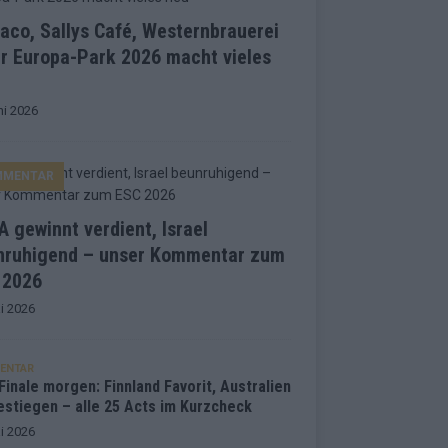
co, Sallys Café, Westernbrauerei
r Europa-Park 2026 macht vieles
ni 2026
MMENTAR
 gewinnt verdient, Israel
nruhigend – unser Kommentar zum
 2026
i 2026
ENTAR
inale morgen: Finnland Favorit, Australien
estiegen – alle 25 Acts im Kurzcheck
i 2026