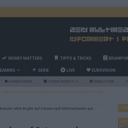
MONEY MATTERS
TIPPS & TRICKS
BRAINPO
REAMING
SERIE
LIVE
EUROVISION
HINWEISGEBER
COZMO INFINITY
NEWSLETTER
P
ulgarien jubelt, Israel sorgt für Diskussionen, Deutschland geht
TO
kreuzer rettet Angler auf Ostsee nach Motorschaden aus
a und Billy Joel – das ESC-Finale wird eine Party
EUROVISION
 Startreihenfolge steht, Deutschland singt als Zweites!
EXT