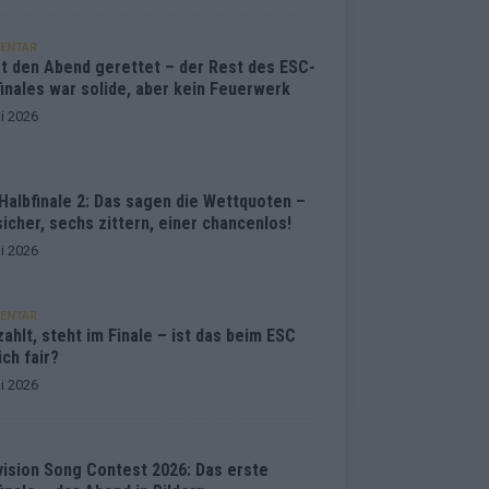
ENTAR
at den Abend gerettet – der Rest des ESC-
inales war solide, aber kein Feuerwerk
i 2026
Halbfinale 2: Das sagen die Wettquoten –
sicher, sechs zittern, einer chancenlos!
i 2026
ENTAR
ahlt, steht im Finale – ist das beim ESC
ich fair?
i 2026
vision Song Contest 2026: Das erste