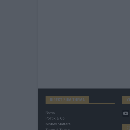
DIREKT ZUM THEMA
Y
News
Politik & Co
Money Matters
F
Tipps & Tricks