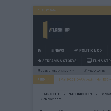
AUGUST 2026
H
NEWS
POLITIK & CO.
O
STREAMS & STORYS
FUN & ST
M
E
COZMO MEDIA GROUP
MEDIADATEN
FEED
[ Mai 2026 ]
DARA gewinnt den ESC – B
fast leer aus
EUROVISION
STARTSEITE
NACHRICHTEN
Seenot
[ Mai 2026 ]
JJ, Lordi, Verka Serduchk
Schlauchboot
[ Mai 2026 ]
ESC-Finale heute Abend –