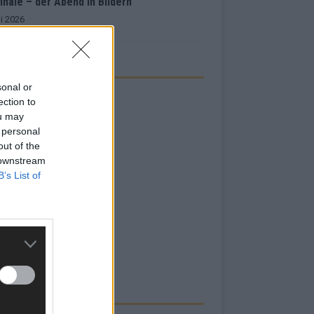
inale – der Abend in Bildern
i 2026
sonal or
ection to
ou may
 personal
out of the
 downstream
B’s List of
RBE BEI UNS!