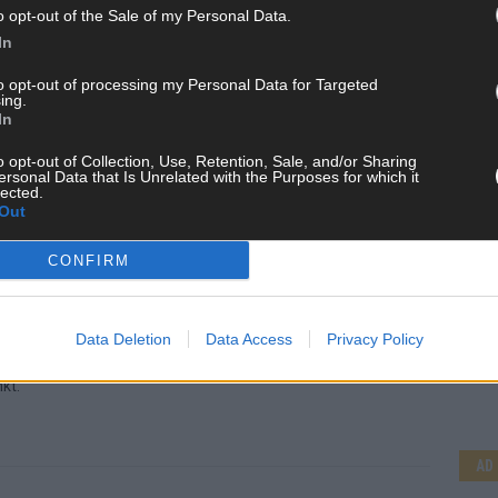
o opt-out of the Sale of my Personal Data.
In
to opt-out of processing my Personal Data for Targeted
ing.
In
o opt-out of Collection, Use, Retention, Sale, and/or Sharing
ersonal Data that Is Unrelated with the Purposes for which it
lected.
Out
 FLASH UP
22529 Artikel
CONFIRM
n und kuratieren unsere Redakteur alles, was euch wirklich
d das Team hinter den News, Storys und Videos, die ihr auf
CH
randheiße Nachrichten, coole Tipps, spannende Hintergründe
Data Deletion
Data Access
Privacy Policy
ir checken alles für euch, filtern das Wichtigste raus und
kt.
AD