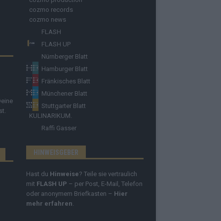
cozmo records
cozmo news
FLASH
FLASH UP
Nürnberger Blatt
Hamburger Blatt
Fränkisches Blatt
Münchener Blatt
Deine
Stuttgarter Blatt
st.
KULINARIKUM.
Raffi Gasser
HINWEISGEBER
Hast du
Hinweise
? Teile sie vertraulich
mit
FLASH UP
– per Post, E-Mail, Telefon
oder anonymem Briefkasten –
Hier
mehr erfahren
.