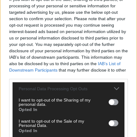
KOMMENTAR
processing of your personal or sensitive information for
ESC-Finale morgen: Finnland Favorit, Australien
targeted advertising by us, please use the below opt-out
aufgestiegen – alle 25 Acts im Kurzcheck
section to confirm your selection. Please note that after your
Mai 2026
opt-out request is processed you may continue seeing
interest-based ads based on personal information utilized by
us or personal information disclosed to third parties prior to
KOMMENTAR
your opt-out. You may separately opt-out of the further
JJ hat den Abend gerettet – der Rest des ESC-Halbfinales
disclosure of your personal information by third parties on the
war solide, aber kein Feuerwerk
IAB’s list of downstream participants. This information may
Mai 2026
also be disclosed by us to third parties on the
IAB’s List of
Downstream Participants
that may further disclose it to other
third parties.
EXTRA
ESC-Halbfinale 2: Das sagen die Wettquoten – vier sicher,
Personal Data Processing Opt Outs
sechs zittern, einer chancenlos!
Mai 2026
I want to opt-out of the Sharing of my
personal data.
Opted In
KOMMENTAR
Wer zahlt, steht im Finale – ist das beim ESC wirklich fair?
I want to opt-out of the Sale of my
Personal Data.
Mai 2026
Opted In