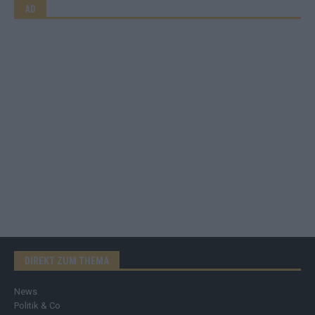
AD
DIREKT ZUM THEMA
News
Politik & Co