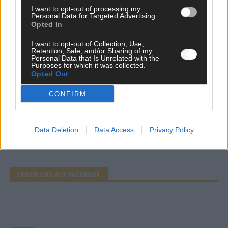
I want to opt-out of processing my
Personal Data for Targeted Advertising.
EXTRA
Opted In
Eurovision Song Contest 2026: Das erste Halbfinale – der
Abend in Bildern
I want to opt-out of Collection, Use,
Mai 2026
Retention, Sale, and/or Sharing of my
Personal Data that Is Unrelated with the
Purposes for which it was collected.
Opted Out
AD
CONFIRM
WERBE BEI UNS!
Data Deletion
Data Access
Privacy Policy
CHECK UNS AUF FACEBOOK