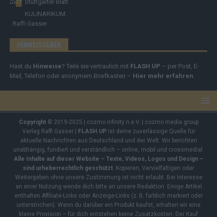
Stuttgarter Blatt
KULINARIKUM.
Raffi Gasser
HINWEISGEBER
Hast du
Hinweise
? Teile sie vertraulich mit
FLASH UP
– per Post, E-
Mail, Telefon oder anonymem Briefkasten –
Hier mehr erfahren
.
Copyright
© 2019-2025 | cozmo infinity n.e.V. | cozmo media group
Verlag Raffi Gasser |
FLASH UP
ist deine zuverlässige Quelle für
aktuelle Nachrichten aus Deutschland und der Welt. Wir berichten
unabhängig, fundiert und verständlich – online, mobil und crossmedial.
Alle Inhalte auf dieser Website – Texte, Videos, Logos und Design –
sind urheberrechtlich geschützt
. Kopieren, Vervielfältigen oder
Weitergeben ohne unsere Zustimmung ist nicht erlaubt. Bei Interesse
an einer Nutzung wende dich bitte an unsere Redaktion. Einige Artikel
enthalten Affiliate-Links oder Anzeige-Links (z. B. farblich markiert oder
unterstrichen). Wenn du darüber ein Produkt kaufst, erhalten wir eine
kleine Provision – für dich entstehen keine Zusatzkosten. Der Kauf