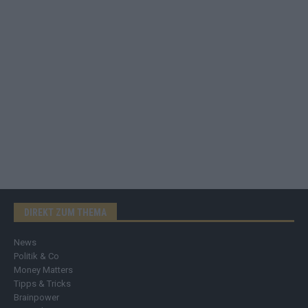
DIREKT ZUM THEMA
News
Politik & Co
Money Matters
Tipps & Tricks
Brainpower