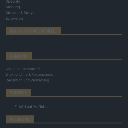
Specials
Meinung
Streams & Storys
Eurovision
FLASH – DAS VIDEOPORTAL
ÜBER UNS
Unternehmensporträt
Ehtikrichtlinie & Faktencheck
Redaktion und Verwaltung
YOUTUBE
FLASH
auf YouTube
FOLGE UNS