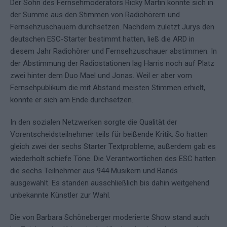
Der Sohn des Fernsehmoderators Ricky Martin konnte sich in
der Summe aus den Stimmen von Radiohörern und
Fernsehzuschauern durchsetzen. Nachdem zuletzt Jurys den
deutschen ESC-Starter bestimmt hatten, ließ die ARD in
diesem Jahr Radiohörer und Fernsehzuschauer abstimmen. In
der Abstimmung der Radiostationen lag Harris noch auf Platz
zwei hinter dem Duo Mael und Jonas. Weil er aber vom
Fernsehpublikum die mit Abstand meisten Stimmen erhielt,
konnte er sich am Ende durchsetzen.
In den sozialen Netzwerken sorgte die Qualität der
Vorentscheidsteilnehmer teils für beißende Kritik. So hatten
gleich zwei der sechs Starter Textprobleme, außerdem gab es
wiederholt schiefe Töne. Die Verantwortlichen des ESC hatten
die sechs Teilnehmer aus 944 Musikern und Bands
ausgewählt. Es standen ausschließlich bis dahin weitgehend
unbekannte Künstler zur Wahl.
Die von Barbara Schöneberger moderierte Show stand auch