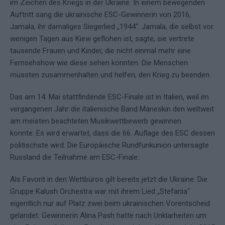
im Zeichen des Kriegs in der Ukraine. In einem bewegenden
Auftritt sang die ukrainische ESC-Gewinnerin von 2016,
Jamala, ihr damaliges Siegerlied „1944“. Jamala, die selbst vor
wenigen Tagen aus Kiew geflohen ist, sagte, sie vertrete
tausende Frauen und Kinder, die nicht einmal mehr eine
Fernsehshow wie diese sehen könnten. Die Menschen
müssten zusammenhalten und helfen, den Krieg zu beenden.
Das am 14. Mai stattfindende ESC-Finale ist in Italien, weil im
vergangenen Jahr die italienische Band Maneskin den weltweit
am meisten beachteten Musikwettbewerb gewinnen
konnte. Es wird erwartet, dass die 66. Auflage des ESC dessen
politischste wird. Die Europäische Rundfunkunion untersagte
Russland die Teilnahme am ESC-Finale.
Als Favorit in den Wettbüros gilt bereits jetzt die Ukraine. Die
Gruppe Kalush Orchestra war mit ihrem Lied „Stefania“
eigentlich nur auf Platz zwei beim ukrainischen Vorentscheid
gelandet. Gewinnerin Alina Pash hatte nach Unklarheiten um