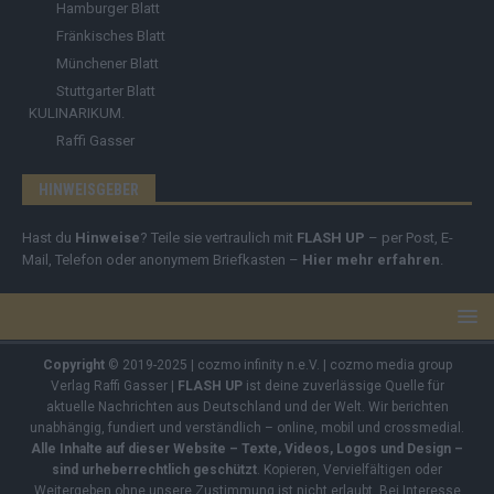
Hamburger Blatt
Fränkisches Blatt
Münchener Blatt
Stuttgarter Blatt
KULINARIKUM.
Raffi Gasser
HINWEISGEBER
Hast du
Hinweise
? Teile sie vertraulich mit
FLASH UP
– per Post, E-
Mail, Telefon oder anonymem Briefkasten –
Hier mehr erfahren
.
Copyright
© 2019-2025 | cozmo infinity n.e.V. | cozmo media group
Verlag Raffi Gasser |
FLASH UP
ist deine zuverlässige Quelle für
aktuelle Nachrichten aus Deutschland und der Welt. Wir berichten
unabhängig, fundiert und verständlich – online, mobil und crossmedial.
Alle Inhalte auf dieser Website – Texte, Videos, Logos und Design –
sind urheberrechtlich geschützt
. Kopieren, Vervielfältigen oder
Weitergeben ohne unsere Zustimmung ist nicht erlaubt. Bei Interesse