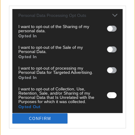
TOP STORIES
third parties.
Personal Data Processing Opt Outs
EXTRA
I want to opt-out of the Sharing of my
personal data.
Monaco, Sallys Café, Westernbrauerei – der
Opted In
Europa-Park 2026 macht vieles neu
I want to opt-out of the Sale of my
Juni 2026
Personal Data.
Opted In
I want to opt-out of processing my
KOMMENTAR
Personal Data for Targeted Advertising.
Opted In
DARA gewinnt verdient, Israel beunruhigend –
I want to opt-out of Collection, Use,
unser Kommentar zum ESC 2026
Retention, Sale, and/or Sharing of my
Personal Data that Is Unrelated with the
Purposes for which it was collected.
Mai 2026
Opted Out
CONFIRM
KOMMENTAR
ESC-Finale morgen: Finnland Favorit, Australien
aufgestiegen – alle 25 Acts im Kurzcheck