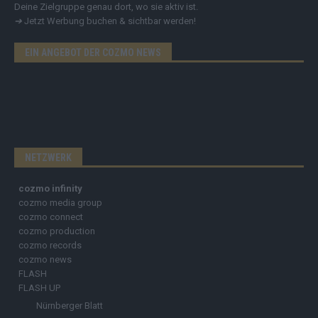
Deine Zielgruppe genau dort, wo sie aktiv ist.
➔
Jetzt Werbung buchen & sichtbar werden!
EIN ANGEBOT DER COZMO NEWS
NETZWERK
cozmo infinity
cozmo media group
cozmo connect
cozmo production
cozmo records
cozmo news
FLASH
FLASH UP
Nürnberger Blatt