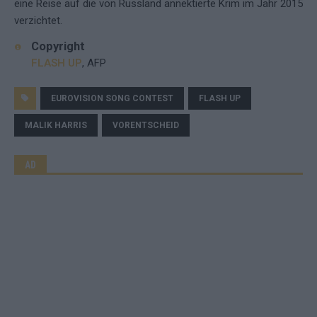
eine Reise auf die von Russland annektierte Krim im Jahr 2015
verzichtet.
Copyright
FLASH UP
, AFP
EUROVISION SONG CONTEST
FLASH UP
MALIK HARRIS
VORENTSCHEID
AD