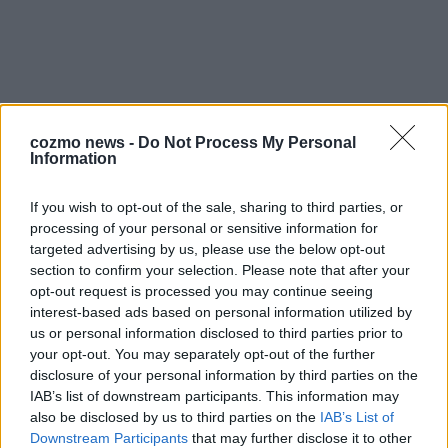
cozmo news -
Do Not Process My Personal
Information
Über Redaktion | FLASH UP
22529 Artikel
If you wish to opt-out of the sale, sharing to third parties, or
Hier schreiben, posten und kuratieren unsere Redakteur alles,
processing of your personal or sensitive information for
was euch wirklich interessiert! Wir sind das Team hinter den
targeted advertising by us, please use the below opt-out
News, Storys und Videos, die ihr auf FLASH UP seht. Ob
section to confirm your selection. Please note that after your
brandheiße Nachrichten, coole Tipps, spannende Hintergründe
opt-out request is processed you may continue seeing
oder crazy Trends – wir checken alles für euch, filtern das
interest-based ads based on personal information utilized by
Wichtigste raus und bringen’s auf den Punkt.
us or personal information disclosed to third parties prior to
your opt-out. You may separately opt-out of the further
disclosure of your personal information by third parties on the
IAB’s list of downstream participants. This information may
also be disclosed by us to third parties on the
IAB’s List of
Downstream Participants
that may further disclose it to other