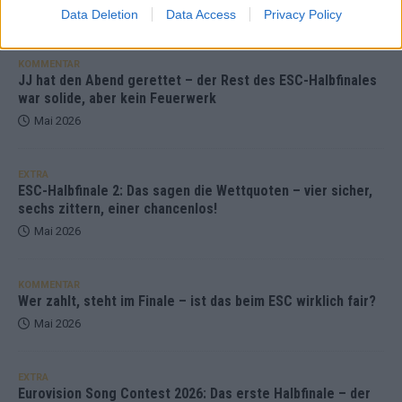
Mai 2026
Data Deletion
Data Access
Privacy Policy
KOMMENTAR
JJ hat den Abend gerettet – der Rest des ESC-Halbfinales
war solide, aber kein Feuerwerk
Mai 2026
EXTRA
ESC-Halbfinale 2: Das sagen die Wettquoten – vier sicher,
sechs zittern, einer chancenlos!
Mai 2026
KOMMENTAR
Wer zahlt, steht im Finale – ist das beim ESC wirklich fair?
Mai 2026
EXTRA
Eurovision Song Contest 2026: Das erste Halbfinale – der