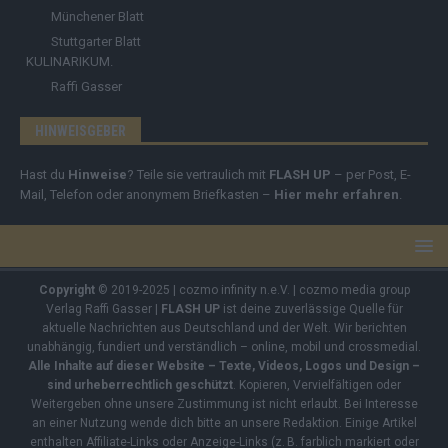
Münchener Blatt
Stuttgarter Blatt
KULINARIKUM.
Raffi Gasser
HINWEISGEBER
Hast du
Hinweise
? Teile sie vertraulich mit
FLASH UP
– per Post, E-
Mail, Telefon oder anonymem Briefkasten –
Hier mehr erfahren
.
Copyright
© 2019-2025 | cozmo infinity n.e.V. | cozmo media group
Verlag Raffi Gasser |
FLASH UP
ist deine zuverlässige Quelle für
aktuelle Nachrichten aus Deutschland und der Welt. Wir berichten
unabhängig, fundiert und verständlich – online, mobil und crossmedial.
Alle Inhalte auf dieser Website – Texte, Videos, Logos und Design –
sind urheberrechtlich geschützt
. Kopieren, Vervielfältigen oder
Weitergeben ohne unsere Zustimmung ist nicht erlaubt. Bei Interesse
an einer Nutzung wende dich bitte an unsere Redaktion. Einige Artikel
enthalten Affiliate-Links oder Anzeige-Links (z. B. farblich markiert oder