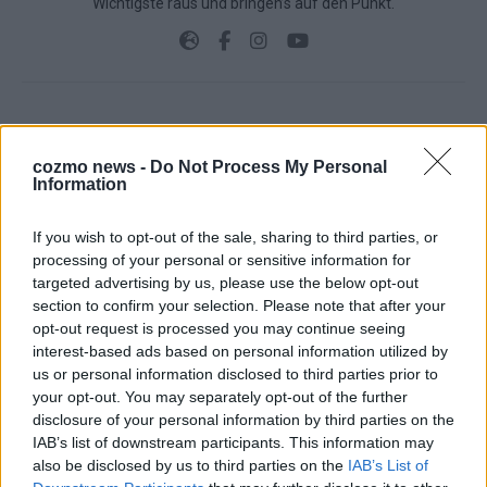
Wichtigste raus und bringen’s auf den Punkt.
TOP STORIES
cozmo news -
Do Not Process My Personal
Information
EXTRA
If you wish to opt-out of the sale, sharing to third parties, or
Monaco, Sallys Café, Westernbrauerei – der
processing of your personal or sensitive information for
Europa-Park 2026 macht vieles neu
targeted advertising by us, please use the below opt-out
section to confirm your selection. Please note that after your
Juni 2026
opt-out request is processed you may continue seeing
interest-based ads based on personal information utilized by
us or personal information disclosed to third parties prior to
KOMMENTAR
your opt-out. You may separately opt-out of the further
disclosure of your personal information by third parties on the
DARA gewinnt verdient, Israel beunruhigend –
IAB’s list of downstream participants. This information may
also be disclosed by us to third parties on the
IAB’s List of
unser Kommentar zum ESC 2026