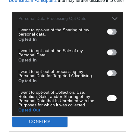
Downstream Participants
that may further disclose it to other
Mai 2026
third parties.
Personal Data Processing Opt Outs
KOMMENTAR
ESC-Finale morgen: Finnland Favorit, Australien
I want to opt-out of the Sharing of my
aufgestiegen – alle 25 Acts im Kurzcheck
personal data.
Opted In
Mai 2026
I want to opt-out of the Sale of my
Personal Data.
KOMMENTAR
Opted In
JJ hat den Abend gerettet – der Rest des ESC-Halbfinales
war solide, aber kein Feuerwerk
I want to opt-out of processing my
Personal Data for Targeted Advertising.
Mai 2026
Opted In
I want to opt-out of Collection, Use,
Retention, Sale, and/or Sharing of my
EXTRA
Personal Data that Is Unrelated with the
ESC-Halbfinale 2: Das sagen die Wettquoten – vier sicher,
Purposes for which it was collected.
sechs zittern, einer chancenlos!
Opted Out
Mai 2026
CONFIRM
KOMMENTAR