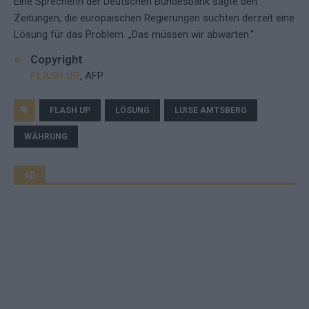
Eine Sprecherin der Deutschen Bundesbank sagte den
Zeitungen, die europäischen Regierungen suchten derzeit eine
Lösung für das Problem. „Das müssen wir abwarten.“
Copyright
FLASH UP
, AFP
FLASH UP
LÖSUNG
LUISE AMTSBERG
WÄHRUNG
AD