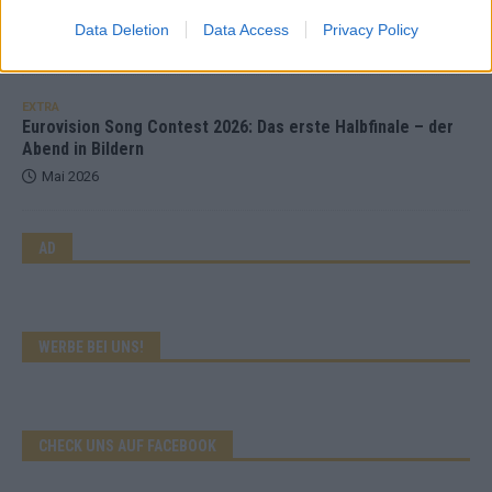
Wer zahlt, steht im Finale – ist das beim ESC wirklich fair?
Data Deletion
Data Access
Privacy Policy
Mai 2026
EXTRA
Eurovision Song Contest 2026: Das erste Halbfinale – der
Abend in Bildern
Mai 2026
AD
WERBE BEI UNS!
CHECK UNS AUF FACEBOOK