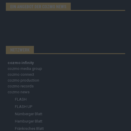
EIN ANGEBOT DER COZMO NEWS
NETZWERK
cozmo infinity
cozmo media group
cozmo connect
cozmo production
cozmo records
cozmo news
FLASH
FLASH UP
Nürnberger Blatt
Hamburger Blatt
Fränkisches Blatt