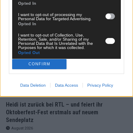
Opted In
das kostet es jetzt wirklich
I want to opt-out of processing my
August 2026
Personal Data for Targeted Advertising.
Opted In
STREAMS & STORYS
I want to opt-out of Collection, Use,
Retention, Sale, and/or Sharing of my
Personal Data that Is Unrelated with the
Purposes for which it was collected.
Opted Out
CONFIRM
Data Deletion
Data Access
Privacy Policy
Heidi ist zurück bei RTL – und feiert ihr
Oktoberfest-Fest erstmals auf neuem
Sendeplatz
August 2026