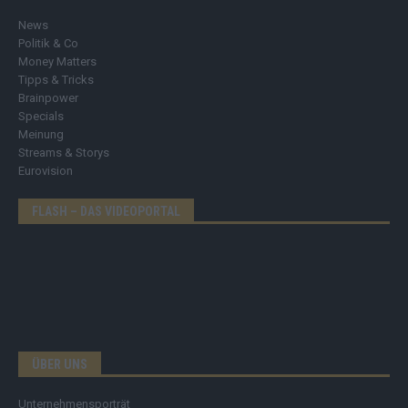
News
Politik & Co
Money Matters
Tipps & Tricks
Brainpower
Specials
Meinung
Streams & Storys
Eurovision
FLASH – DAS VIDEOPORTAL
ÜBER UNS
Unternehmensporträt