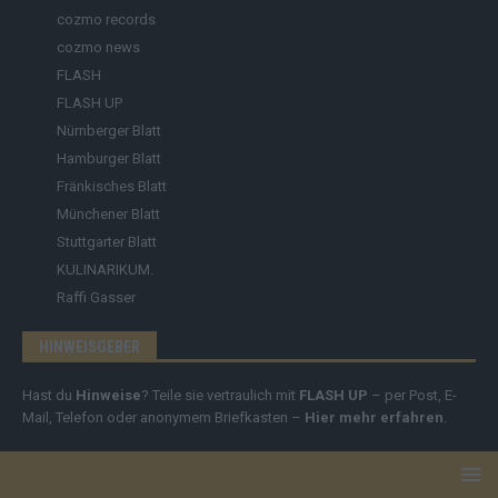
cozmo records
cozmo news
FLASH
FLASH UP
Nürnberger Blatt
Hamburger Blatt
Fränkisches Blatt
Münchener Blatt
Stuttgarter Blatt
KULINARIKUM.
Raffi Gasser
HINWEISGEBER
Hast du
Hinweise
? Teile sie vertraulich mit
FLASH UP
– per Post, E-
Mail, Telefon oder anonymem Briefkasten –
Hier mehr erfahren
.