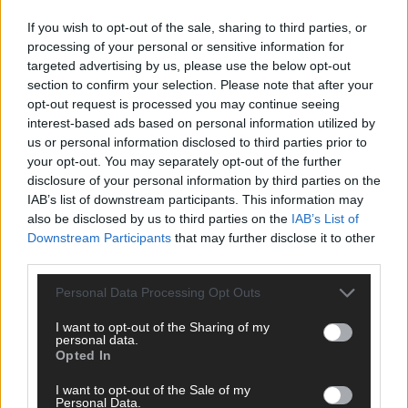
oder crazy Trends – wir checken alles für euch, filtern das
Wichtigste raus und bringen’s auf den Punkt.
If you wish to opt-out of the sale, sharing to third parties, or
processing of your personal or sensitive information for
targeted advertising by us, please use the below opt-out
section to confirm your selection. Please note that after your
opt-out request is processed you may continue seeing
interest-based ads based on personal information utilized by
us or personal information disclosed to third parties prior to
TOP STORIES
your opt-out. You may separately opt-out of the further
disclosure of your personal information by third parties on the
WISSEN
IAB’s list of downstream participants. This information may
also be disclosed by us to third parties on the
IAB’s List of
Downstream Participants
that may further disclose it to other
third parties.
Personal Data Processing Opt Outs
I want to opt-out of the Sharing of my
personal data.
Opted In
I want to opt-out of the Sale of my
Dein Schnäppchen aus China ist keins mehr –
Personal Data.