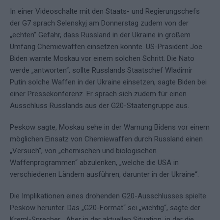
In einer Videoschalte mit den Staats- und Regierungschefs
der G7 sprach Selenskyj am Donnerstag zudem von der
„echten“ Gefahr, dass Russland in der Ukraine in großem
Umfang Chemiewaffen einsetzen könnte. US-Präsident Joe
Biden warnte Moskau vor einem solchen Schritt. Die Nato
werde „antworten“, sollte Russlands Staatschef Wladimir
Putin solche Waffen in der Ukraine einsetzen, sagte Biden bei
einer Pressekonferenz. Er sprach sich zudem für einen
Ausschluss Russlands aus der G20-Staatengruppe aus.
Peskow sagte, Moskau sehe in der Warnung Bidens vor einem
möglichen Einsatz von Chemiewaffen durch Russland einen
„Versuch“, von „chemischen und biologischen
Waffenprogrammen“ abzulenken, „welche die USA in
verschiedenen Ländern ausführen, darunter in der Ukraine“.
Die Implikationen eines drohenden G20-Ausschlusses spielte
Peskow herunter. Das „G20-Format“ sei „wichtig“, sagte der
Kreml-Sprecher. „Aber in der aktuellen Situation, in der die