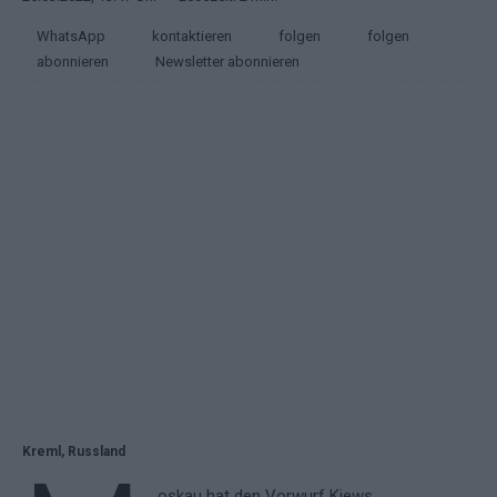
WhatsApp
kontaktieren
folgen
folgen
abonnieren
Newsletter abonnieren
Kreml, Russland
oskau hat den Vorwurf Kiews