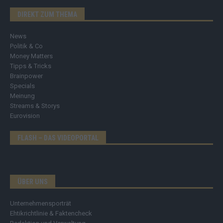
DIREKT ZUM THEMA
News
Politik & Co
Money Matters
Tipps & Tricks
Brainpower
Specials
Meinung
Streams & Storys
Eurovision
FLASH – DAS VIDEOPORTAL
ÜBER UNS
Unternehmensporträt
Ehtikrichtlinie & Faktencheck