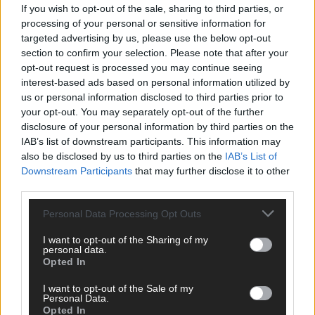
Hier schreiben, posten und kuratieren unsere Redakteur alles,
If you wish to opt-out of the sale, sharing to third parties, or
was euch wirklich interessiert! Wir sind das Team hinter den
processing of your personal or sensitive information for
News, Storys und Videos, die ihr auf FLASH UP seht. Ob
targeted advertising by us, please use the below opt-out
brandheiße Nachrichten, coole Tipps, spannende Hintergründe
section to confirm your selection. Please note that after your
oder crazy Trends – wir checken alles für euch, filtern das
opt-out request is processed you may continue seeing
Wichtigste raus und bringen’s auf den Punkt.
interest-based ads based on personal information utilized by
us or personal information disclosed to third parties prior to
your opt-out. You may separately opt-out of the further
disclosure of your personal information by third parties on the
IAB’s list of downstream participants. This information may
also be disclosed by us to third parties on the
IAB’s List of
Downstream Participants
that may further disclose it to other
TOP STORIES
third parties.
EXTRA
Personal Data Processing Opt Outs
I want to opt-out of the Sharing of my
personal data.
Opted In
I want to opt-out of the Sale of my
Personal Data.
Opted In