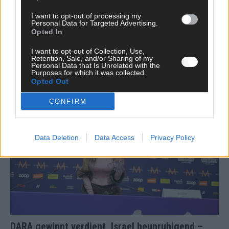
I want to opt-out of processing my
Personal Data for Targeted Advertising.
Opted In
Monaco, Sallys Café, Westernbrauerei – der
I want to opt-out of Collection, Use,
Europa-Park 2026 macht vieles neu
Retention, Sale, and/or Sharing of my
Personal Data that Is Unrelated with the
Juni 2026
Purposes for which it was collected.
Opted Out
CONFIRM
KOMMENTAR
Data Deletion
Data Access
Privacy Policy
DARA gewinnt verdient, Israel beunruhigend –