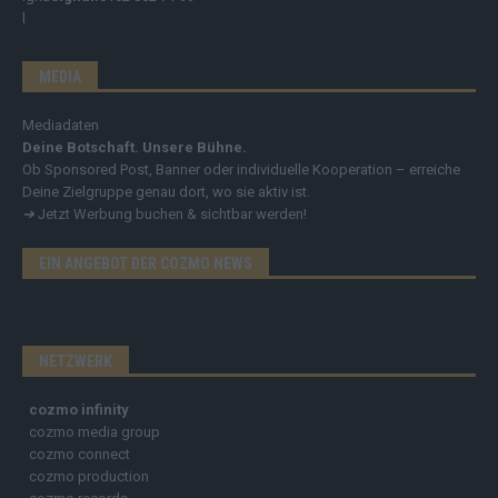
MEDIA
Mediadaten
Deine Botschaft. Unsere Bühne.
Ob Sponsored Post, Banner oder individuelle Kooperation – erreiche
Deine Zielgruppe genau dort, wo sie aktiv ist.
➔
Jetzt Werbung buchen & sichtbar werden!
EIN ANGEBOT DER COZMO NEWS
NETZWERK
cozmo infinity
cozmo media group
cozmo connect
cozmo production