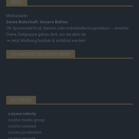
MEDIA
Mediadaten
Deine Botschaft. Unsere Bühne.
Ob Sponsored Post, Banner oder individuelle Kooperation – erreiche
Deine Zielgruppe genau dort, wo sie aktiv ist.
➔
Jetzt Werbung buchen & sichtbar werden!
EIN ANGEBOT DER COZMO NEWS
NETZWERK
cozmo infinity
cozmo media group
cozmo connect
cozmo production
cozmo records