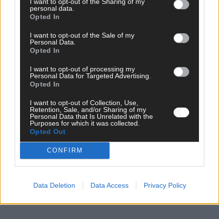
I want to opt-out of the Sharing of my
personal data.
EXTRA
Opted In
ESC-Halbfinale 2: Das sagen die Wettquoten – vier sicher,
sechs zittern, einer chancenlos!
I want to opt-out of the Sale of my
Personal Data.
Mai 2026
Opted In
I want to opt-out of processing my
KOMMENTAR
Personal Data for Targeted Advertising.
Wer zahlt, steht im Finale – ist das beim ESC wirklich fair?
Opted In
Mai 2026
I want to opt-out of Collection, Use,
Retention, Sale, and/or Sharing of my
Personal Data that Is Unrelated with the
EXTRA
Purposes for which it was collected.
Eurovision Song Contest 2026: Das erste Halbfinale – der
Opted Out
Abend in Bildern
CONFIRM
Mai 2026
AD
Data Deletion
Data Access
Privacy Policy