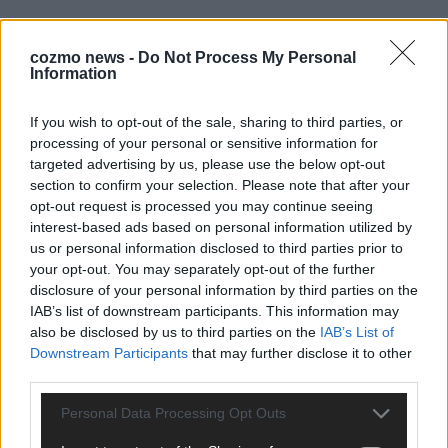
cozmo news -
Do Not Process My Personal
KOMMENTAR
Information
DARA gewinnt verdient, Israel beunruhigend –
If you wish to opt-out of the sale, sharing to third parties, or
unser Kommentar zum ESC 2026
processing of your personal or sensitive information for
targeted advertising by us, please use the below opt-out
Mai 2026
section to confirm your selection. Please note that after your
opt-out request is processed you may continue seeing
interest-based ads based on personal information utilized by
KOMMENTAR
ESC-Finale morgen: Finnland Favorit, Australien
us or personal information disclosed to third parties prior to
aufgestiegen – alle 25 Acts im Kurzcheck
your opt-out. You may separately opt-out of the further
Mai 2026
disclosure of your personal information by third parties on the
IAB’s list of downstream participants. This information may
also be disclosed by us to third parties on the
IAB’s List of
KOMMENTAR
Downstream Participants
that may further disclose it to other
JJ hat den Abend gerettet – der Rest des ESC-Halbfinales
third parties.
war solide, aber kein Feuerwerk
Mai 2026
Personal Data Processing Opt Outs