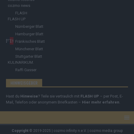
cozmo news
FLASH
FLASH UP
Nürnberger Blatt
Hamburger Blatt
Fränkisches Blatt
Münchener Blatt
Stuttgarter Blatt
KULINARIKUM.
Raffi Gasser
HINWEISGEBER
Hast du
Hinweise
? Teile sie vertraulich mit
FLASH UP
– per Post, E-
Mail, Telefon oder anonymem Briefkasten –
Hier mehr erfahren
.
Copyright
© 2019-2025 | cozmo infinity n.e.V. | cozmo media group