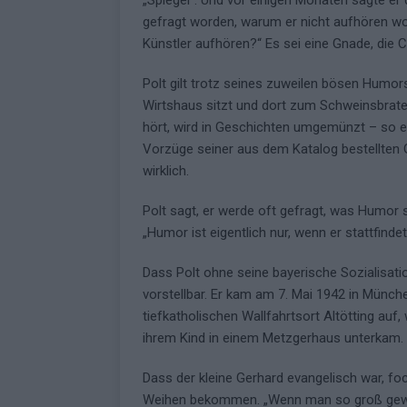
„Spiegel“. Und vor einigen Monaten sagte er 
gefragt worden, warum er nicht aufhören wol
Künstler aufhören?“ Es sei eine Gnade, die
Polt gilt trotz seines zuweilen bösen Humor
Wirtshaus sitzt und dort zum Schweinsbrate
hört, wird in Geschichten umgemünzt – so et
Vorzüge seiner aus dem Katalog bestellten 
wirklich.
Polt sagt, er werde oft gefragt, was Humor 
„Humor ist eigentlich nur, wenn er stattfindet 
Dass Polt ohne seine bayerische Sozialisatio
vorstellbar. Er kam am 7. Mai 1942 in Münch
tiefkatholischen Wallfahrtsort Altötting auf,
ihrem Kind in einem Metzgerhaus unterkam.
Dass der kleine Gerhard evangelisch war, foch
Weihen bekommen. „Wenn man so groß gewor