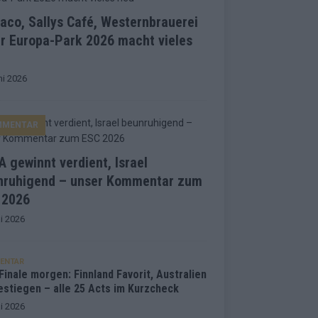
co, Sallys Café, Westernbrauerei
r Europa-Park 2026 macht vieles
ni 2026
MMENTAR
 gewinnt verdient, Israel
nruhigend – unser Kommentar zum
 2026
i 2026
ENTAR
inale morgen: Finnland Favorit, Australien
estiegen – alle 25 Acts im Kurzcheck
i 2026