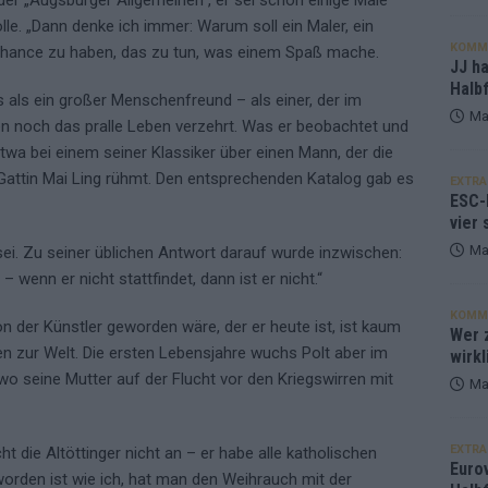
der „Augsburger Allgemeinen“, er sei schon einige Male
le. „Dann denke ich immer: Warum soll ein Maler, ein
KOMM
 Chance zu haben, das zu tun, was einem Spaß mache.
JJ h
Halbf
s als ein großer Menschenfreund – als einer, der im
Ma
n noch das pralle Leben verzehrt. Was er beobachtet und
wa bei einem seiner Klassiker über einen Mann, der die
Gattin Mai Ling rühmt. Den entsprechenden Katalog gab es
EXTRA
ESC-
vier 
Ma
sei. Zu seiner üblichen Antwort darauf wurde inzwischen:
– wenn er nicht stattfindet, dann ist er nicht.“
KOMM
n der Künstler geworden wäre, der er heute ist, ist kaum
Wer z
en zur Welt. Die ersten Lebensjahre wuchs Polt aber im
wirkl
 wo seine Mutter auf der Flucht vor den Kriegswirren mit
Ma
EXTRA
t die Altöttinger nicht an – er habe alle katholischen
Euro
den ist wie ich, hat man den Weihrauch mit der