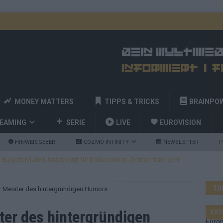
MONEY MATTERS
TIPPS & TRICKS
BRAINPO
REAMING
SERIE
LIVE
EUROVISION
HINWEISGEBER
COZMO INFINITY
NEWSLETTER
P
ulgarien jubelt, Israel sorgt für Diskussionen, Deutschland geht
TO
er Meister des hintergründigen Humors
a und Billy Joel – das ESC-Finale wird eine Party
EUROVISION
 Startreihenfolge steht, Deutschland singt als Zweites!
ter des hintergründigen
EXT