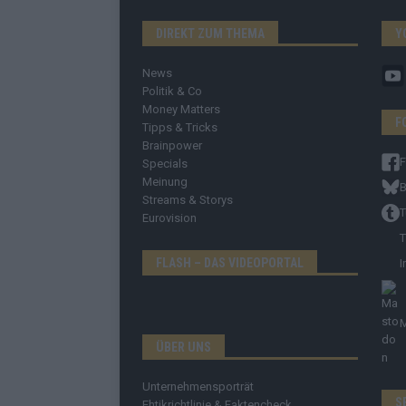
DIREKT ZUM THEMA
Y
News
Politik & Co
Money Matters
F
Tipps & Tricks
Brainpower
Specials
Meinung
B
Streams & Storys
T
Eurovision
T
FLASH – DAS VIDEOPORTAL
I
ÜBER UNS
Unternehmensporträt
S
Ehtikrichtlinie & Faktencheck