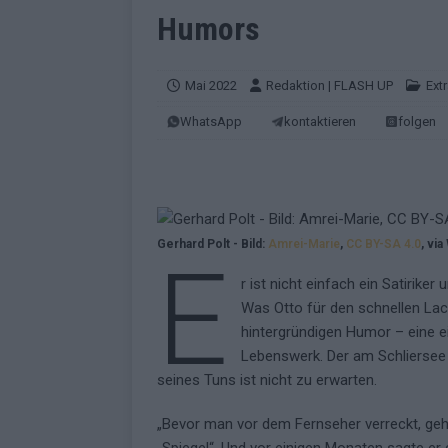
EUROVISION
Humors
[ Mai 2026 ]
ESC-Finale morgen: Finnl
KOMMENTAR
Mai 2022
Redaktion | FLASH UP
Ext
[ Mai 2026 ]
„Douze Points“ – wie ei
WhatsApp
kontaktieren
folgen
EUROVISION
[ Mai 2026 ]
Das ESC-Finale ist kompl
[ Mai 2026 ]
JJ hat den Abend gerette
Gerhard Polt - Bild:
Amrei-Marie
,
CC BY-SA 4.0
, vi
KOMMENTAR
E
[ Mai 2026 ]
ESC-Halbfinale 2: Das sa
r ist nicht einfach ein Satiriker 
Was Otto für den schnellen Lache
EXTRA
hintergründigen Humor – eine ei
[ Juni 2026 ]
Monaco, Sallys Café, W
Lebenswerk. Der am Schliersee 
seines Tuns ist nicht zu erwarten.
[ Mai 2026 ]
DARA gewinnt verdient,
KOMMENTAR
„Bevor man vor dem Fernseher verreckt, geh