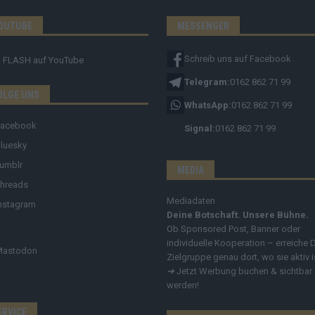
OUTUBE
MESSENGER
Schreib uns auf Facebook
FLASH
auf YouTube
Telegram:
0162 862 71 99
OLGE UNS
WhatsApp:
0162 862 71 99
Facebook
Signal:
0162 862 71 99
luesky
umblr
MEDIA
hreads
Mediadaten
nstagram
Deine Botschaft. Unsere Bühne.
Ob Sponsored Post, Banner oder
individuelle Kooperation – erreiche 
Mastodon
Zielgruppe genau dort, wo sie aktiv i
➔
Jetzt Werbung buchen & sichtbar
werden!
ERVICE