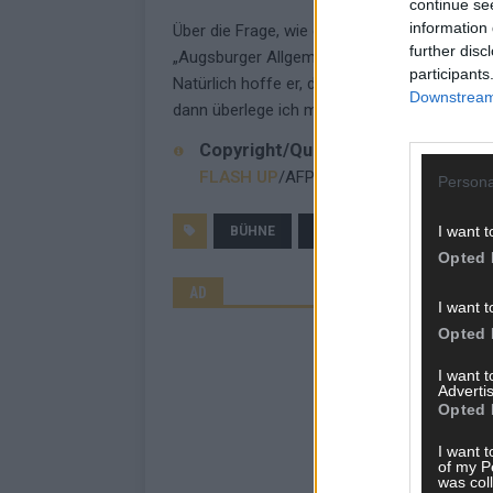
continue se
information 
Über die Frage, wie er selbst alt werden wolle
further disc
„Augsburger Allgemeinen“. „Es gibt diesen Wi
participants
Natürlich hoffe er, dass er am nächsten Ta
Downstream 
dann überlege ich mir höchstens, wann ich 
Copyright/Quelle
FLASH UP
/AFP
Persona
I want t
BÜHNE
FLASH UP
GERHARD 
Opted 
AD
I want t
Opted 
I want 
Advertis
Opted 
I want t
of my P
was col