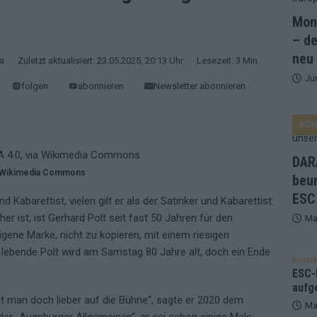
Mona
and Favorit, Australien aufgestiegen – alle 25 Acts im Kurzcheck
– de
neu
ra
· Zuletzt aktualisiert: 23.05.2025, 20:13 Uhr
· Lesezeit: 3 Min.
Ju
ne Zahl zur Ikone wurde: 70 Jahre ESC-Wertungsgeschichte!
folgen
abonnieren
Newsletter abonnieren
KO
ett – 26 Länder wollen den Sieg in Wien
EUROVISION
t – der Rest des ESC-Halbfinales war solide, aber kein Feuerwerk
DARA
a Wikimedia Commons
beu
ESC
gen die Wettquoten – vier sicher, sechs zittern, einer chancenlos!
und Kabarettist, vielen gilt er als der Satiriker und Kabarettist:
r ist, ist Gerhard Polt seit fast 50 Jahren für den
Ma
gene Marke, nicht zu kopieren, mit einem riesigen
esternbrauerei – der Europa-Park 2026 macht vieles neu
EXTRA
lebende Polt wird am Samstag 80 Jahre alt, doch ein Ende
KOMM
 Israel beunruhigend – unser Kommentar zum ESC 2026
ESC-F
aufg
t man doch lieber auf die Bühne“, sagte er 2020 dem
Ma