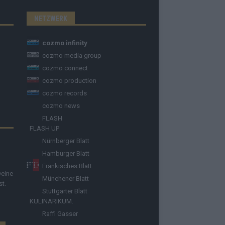
NETZWERK
cozmo infinity
cozmo media group
cozmo connect
cozmo production
cozmo records
cozmo news
FLASH
FLASH UP
Nürnberger Blatt
Hamburger Blatt
Fränkisches Blatt
Deine
Münchener Blatt
st.
Stuttgarter Blatt
KULINARIKUM.
Raffi Gasser