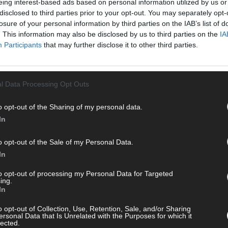
eing interest-based ads based on personal information utilized by us or
disclosed to third parties prior to your opt-out. You may separately opt-
, denke er aber nicht so viel nach, sagte Polt der
losure of your personal information by third parties on the IAB’s list of
tz: Was will ein 99-Jähriger unbedingt? Hundert werden.“
. This information may also be disclosed by us to third parties on the
IA
CH
g frühstücke. „Und wenn ich mir schwere Gedanken mache,
Participants
that may further disclose it to other third parties.
mal wieder ein Weißwurstfrühstück mache.“
l Data Processing Opt Outs
AD
o opt-out of the Sharing of my personal data.
POLT
LACHER
In
o opt-out of the Sale of my Personal Data.
In
to opt-out of processing my Personal Data for Targeted
ing.
In
o opt-out of Collection, Use, Retention, Sale, and/or Sharing
ersonal Data that Is Unrelated with the Purposes for which it
lected.