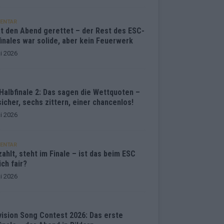
ENTAR
at den Abend gerettet – der Rest des ESC-
inales war solide, aber kein Feuerwerk
i 2026
Halbfinale 2: Das sagen die Wettquoten –
sicher, sechs zittern, einer chancenlos!
i 2026
ENTAR
ahlt, steht im Finale – ist das beim ESC
ich fair?
i 2026
vision Song Contest 2026: Das erste