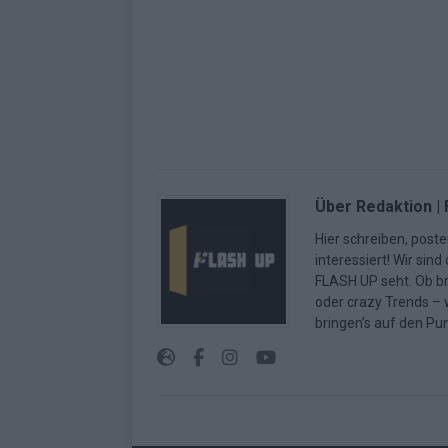
Über Redaktion |
Hier schreiben, poste
interessiert! Wir sin
FLASH UP seht. Ob b
oder crazy Trends – w
bringen’s auf den Pun