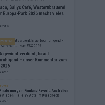
co, Sallys Café, Westernbrauerei
r Europa-Park 2026 macht vieles
ni 2026
MMENTAR
 gewinnt verdient, Israel
nruhigend – unser Kommentar zum
 2026
i 2026
ENTAR
inale morgen: Finnland Favorit, Australien
estiegen – alle 25 Acts im Kurzcheck
i 2026