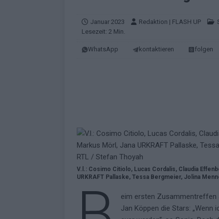
EUROVISION
[ Mai 2026 ]
ESC-Finale morgen: Finnl
Januar 2023
Redaktion | FLASH UP
Lesezeit: 2 Min.
KOMMENTAR
WhatsApp
kontaktieren
folgen
[ Mai 2026 ]
„Douze Points“ – wie ei
EUROVISION
[ Mai 2026 ]
Das ESC-Finale ist kompl
[ Mai 2026 ]
JJ hat den Abend gerette
KOMMENTAR
[ Mai 2026 ]
ESC-Halbfinale 2: Das sa
EXTRA
V.l.: Cosimo Citiolo, Lucas Cordalis, Claudia Effe
[ Juni 2026 ]
Monaco, Sallys Café, W
URKRAFT Pallaske, Tessa Bergmeier, Jolina Mennen,
B
[ Mai 2026 ]
DARA gewinnt verdient,
eim ersten Zusammentreffen 
KOMMENTAR
Jan Köppen die Stars: „Wenn i