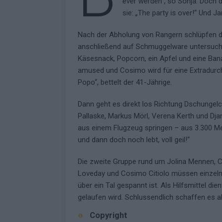
ever werden“, so Sonja. Doch d
sie: „The party is over!“ Und 
Nach der Abholung von Rangern schlüpfen di
anschließend auf Schmuggelware untersucht.
Käsesnack, Popcorn, ein Apfel und eine Ba
amused und Cosimo wird für eine Extradurc
Popo“, bettelt der 41-Jährige.
Dann geht es direkt los Richtung Dschungel
Pallaske, Markus Mörl, Verena Kerth und Dja
aus einem Flugzeug springen – aus 3.300 Met
und dann doch noch lebt, voll geil!“
Die zweite Gruppe rund um Jolina Mennen, Ce
Loveday und Cosimo Citiolo müssen einzeln 
über ein Tal gespannt ist. Als Hilfsmittel die
gelaufen wird. Schlussendlich schaffen es a
Copyright