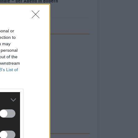
inale – der Abend in Bildern
i 2026
sonal or
ection to
ou may
 personal
out of the
 downstream
B’s List of
RBE BEI UNS!