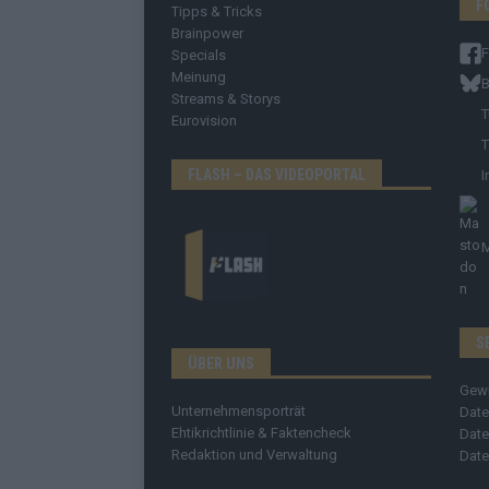
F
Tipps & Tricks
Brainpower
Specials
Meinung
B
Streams & Storys
T
Eurovision
T
FLASH – DAS VIDEOPORTAL
I
S
ÜBER UNS
Gew
Unternehmensporträt
Date
Ehtikrichtlinie & Faktencheck
Date
Redaktion und Verwaltung
Date