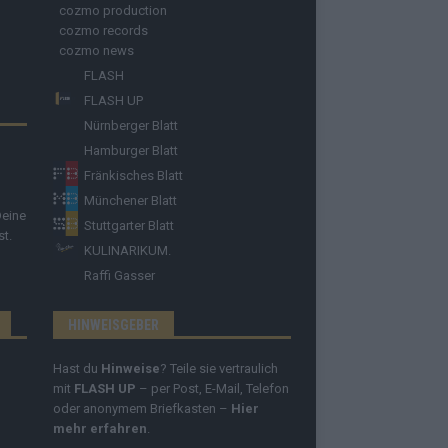
cozmo production
cozmo records
cozmo news
FLASH
FLASH UP
Nürnberger Blatt
Hamburger Blatt
Fränkisches Blatt
Münchener Blatt
Deine
Stuttgarter Blatt
st.
KULINARIKUM.
Raffi Gasser
HINWEISGEBER
Hast du
Hinweise
? Teile sie vertraulich
mit
FLASH UP
– per Post, E-Mail, Telefon
oder anonymem Briefkasten –
Hier
mehr erfahren
.