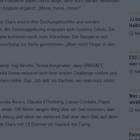
ie Plauderei dauert nicht lange, denn kurz darauf verkündet
Jan Köppen ergänzt: „Move, move, move!“
KOMM
JJ h
e Stars erst in ihre Dschungeloutfits und werden
Halbf
 Als Schmuggelkönig entpuppt sich Cosimo Citiolo: Ein
Ma
nane kommen noch zum Vorschein. Der Ranger is not
hsuchung zur Seite genommen. „Aber nicht Finger in den
EXTRA
ESC-
vier 
camp: Gigi Birofio, Tessa Bergmeier, Jana URKRAFT
Ma
mila Rowe müssen sich ihrer ersten Challenge stellen und
ern Höhe. Gigi: „Ich lieb‘ so Sachen, wo man kurz stirbt
KOMM
Wer z
cilia Asoro, Claudia Effenberg, Lucas Cordalis, Papis
wirkl
einen 100 Meter langen Weg über ein Seil meistern, das
Ma
nt einzig und allein ein weiteres Seil über dem Seil, auf dem
lle Stars mit 12 Sternen im Gepäck ins Camp.
EXTRA
Euro