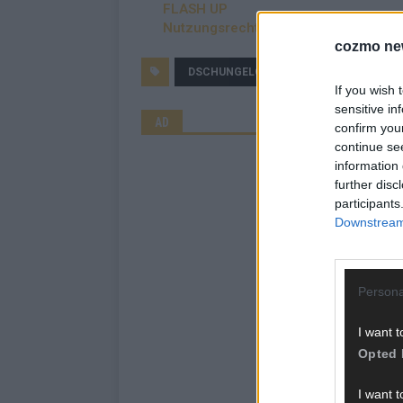
FLASH UP
Nutzungsrechte erwerben?
cozmo ne
DSCHUNGELCAMP
FLASH UP
If you wish 
sensitive in
AD
confirm you
continue se
information 
further disc
participants
Downstream 
Persona
I want t
Opted 
I want t