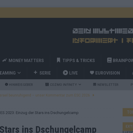
MONEY MATTERS
TIPPS & TRICKS
BRAINPO
REAMING
SERIE
LIVE
EUROVISION
HINWEISGEBER
COZMO INFINITY
NEWSLETTER
P
ulgarien jubelt, Israel sorgt für Diskussionen, Deutschland geht
TO
BES 2023: Einzug der Stars ins Dschungelcamp
a und Billy Joel – das ESC-Finale wird eine Party
EUROVISION
 Startreihenfolge steht, Deutschland singt als Zweites!
 Stars ins Dschungelcamp
EXT