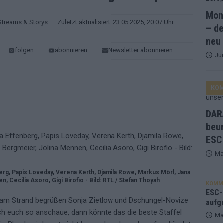
Mona
and Favorit, Australien aufgestiegen – alle 25 Acts im Kurzcheck
Streams & Storys
· Zuletzt aktualisiert: 23.05.2025, 20:07 Uhr
·
– de
neu
folgen
abonnieren
Newsletter abonnieren
Ju
ne Zahl zur Ikone wurde: 70 Jahre ESC-Wertungsgeschichte!
KO
ett – 26 Länder wollen den Sieg in Wien
EUROVISION
t – der Rest des ESC-Halbfinales war solide, aber kein Feuerwerk
DARA
beu
ESC
gen die Wettquoten – vier sicher, sechs zittern, einer chancenlos!
Ma
nberg, Papis Loveday, Verena Kerth, Djamila Rowe, Markus Mörl, Jana
esternbrauerei – der Europa-Park 2026 macht vieles neu
EXTRA
 Cecilia Asoro, Gigi Birofio - Bild: RTL / Stefan Thoyah
KOMM
 Israel beunruhigend – unser Kommentar zum ESC 2026
ESC-F
am Strand begrüßen Sonja Zietlow und Dschungel-Novize
aufg
ch euch so anschaue, dann könnte das die beste Staffel
Ma