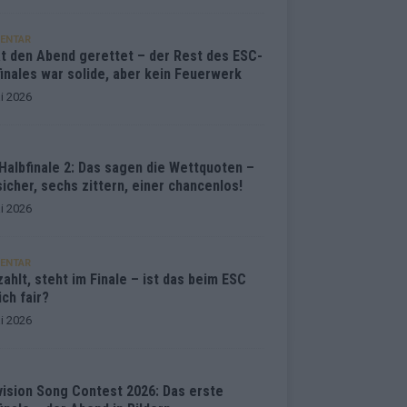
ENTAR
at den Abend gerettet – der Rest des ESC-
inales war solide, aber kein Feuerwerk
i 2026
Halbfinale 2: Das sagen die Wettquoten –
sicher, sechs zittern, einer chancenlos!
i 2026
ENTAR
ahlt, steht im Finale – ist das beim ESC
ich fair?
i 2026
vision Song Contest 2026: Das erste