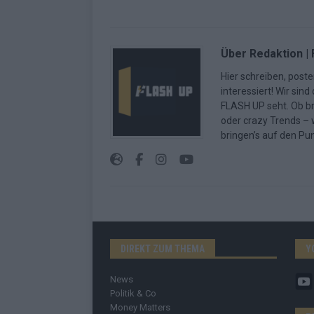
Über Redaktion |
Hier schreiben, poste
interessiert! Wir sin
FLASH UP seht. Ob b
oder crazy Trends – w
bringen’s auf den Pun
DIREKT ZUM THEMA
Y
News
Politik & Co
Money Matters