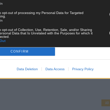
In
to opt-out of processing my Personal Data for Targeted
ing.
In
o opt-out of Collection, Use, Retention, Sale, and/or Sharing
ersonal Data that Is Unrelated with the Purposes for which it
lected.
Out
CONFIRM
Data Deletion
Data Access
Privacy Policy
CH
AD