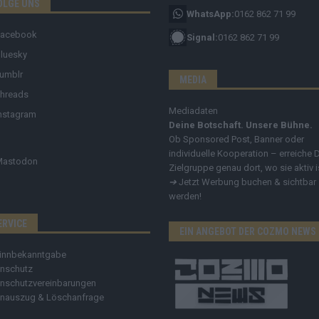
OLGE UNS
WhatsApp:
0162 862 71 99
Facebook
Signal:
0162 862 71 99
luesky
umblr
MEDIA
hreads
Mediadaten
nstagram
Deine Botschaft. Unsere Bühne.
Ob Sponsored Post, Banner oder
individuelle Kooperation – erreiche 
Mastodon
Zielgruppe genau dort, wo sie aktiv i
➔
Jetzt Werbung buchen & sichtbar
werden!
ERVICE
EIN ANGEBOT DER COZMO NEWS
innbekanntgabe
nschutz
nschutzvereinbarungen
nauszug & Löschanfrage