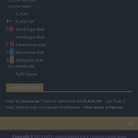
cozmo records
cozmo news
FLASH
FLASH UP
Nürnberger Blatt
Hamburger Blatt
Fränkisches Blatt
Münchener Blatt
Stuttgarter Blatt
KULINARIKUM.
Raffi Gasser
HINWEISGEBER
Hast du
Hinweise
? Teile sie vertraulich mit
FLASH UP
– per Post, E-
Mail, Telefon oder anonymem Briefkasten –
Hier mehr erfahren
.
Copyright
© 2019-2025 | cozmo infinity n.e.V. | cozmo media group