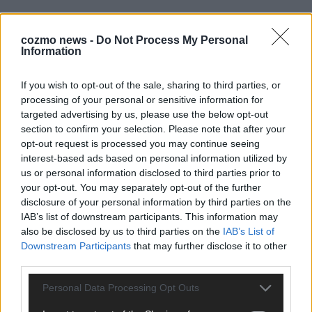
cozmo news -
Do Not Process My Personal
KOMMENTAR
Information
DARA gewinnt verdient, Israel beunruhigend –
If you wish to opt-out of the sale, sharing to third parties, or
unser Kommentar zum ESC 2026
processing of your personal or sensitive information for
Mai 2026
targeted advertising by us, please use the below opt-out
section to confirm your selection. Please note that after your
opt-out request is processed you may continue seeing
KOMMENTAR
interest-based ads based on personal information utilized by
ESC-Finale morgen: Finnland Favorit, Australien
us or personal information disclosed to third parties prior to
aufgestiegen – alle 25 Acts im Kurzcheck
your opt-out. You may separately opt-out of the further
Mai 2026
disclosure of your personal information by third parties on the
IAB’s list of downstream participants. This information may
also be disclosed by us to third parties on the
IAB’s List of
KOMMENTAR
Downstream Participants
that may further disclose it to other
JJ hat den Abend gerettet – der Rest des ESC-Halbfinales
third parties.
war solide, aber kein Feuerwerk
Mai 2026
Personal Data Processing Opt Outs