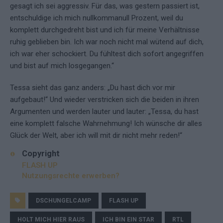
gesagt ich sei aggressiv. Für das, was gestern passiert ist,
entschuldige ich mich nullkommanull Prozent, weil du
komplett durchgedreht bist und ich für meine Verhältnisse
ruhig geblieben bin. Ich war noch nicht mal wütend auf dich,
ich war eher schockiert. Du fühltest dich sofort angegriffen
und bist auf mich losgegangen.“
Tessa sieht das ganz anders: „Du hast dich vor mir
aufgebaut!“ Und wieder verstricken sich die beiden in ihren
Argumenten und werden lauter und lauter: „Tessa, du hast
eine komplett falsche Wahrnehmung! Ich wünsche dir alles
Glück der Welt, aber ich will mit dir nicht mehr reden!“
Copyright
FLASH UP
Nutzungsrechte erwerben?
DSCHUNGELCAMP
FLASH UP
HOLT MICH HIER RAUS
ICH BIN EIN STAR
RTL