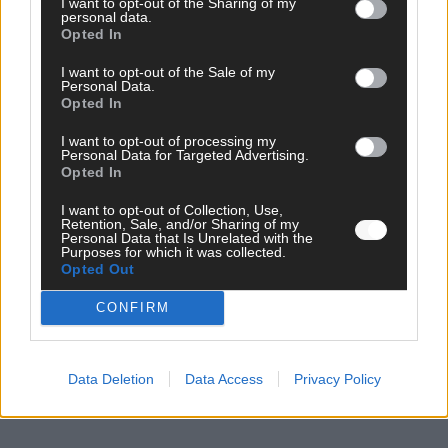
I want to opt-out of the Sharing of my
personal data.
EXTRA
Opted In
ESC-Halbfinale 2: Das sagen die Wettquoten – vier sicher,
sechs zittern, einer chancenlos!
I want to opt-out of the Sale of my
Mai 2026
Personal Data.
Opted In
I want to opt-out of processing my
KOMMENTAR
Personal Data for Targeted Advertising.
Wer zahlt, steht im Finale – ist das beim ESC wirklich fair?
Opted In
Mai 2026
I want to opt-out of Collection, Use,
Retention, Sale, and/or Sharing of my
Personal Data that Is Unrelated with the
EXTRA
Purposes for which it was collected.
Eurovision Song Contest 2026: Das erste Halbfinale – der
Opted Out
Abend in Bildern
CONFIRM
Mai 2026
AD
Data Deletion
Data Access
Privacy Policy