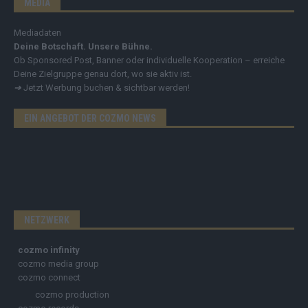
MEDIA
Mediadaten
Deine Botschaft. Unsere Bühne.
Ob Sponsored Post, Banner oder individuelle Kooperation – erreiche
Deine Zielgruppe genau dort, wo sie aktiv ist.
➔
Jetzt Werbung buchen & sichtbar werden!
EIN ANGEBOT DER COZMO NEWS
NETZWERK
cozmo infinity
cozmo media group
cozmo connect
cozmo production