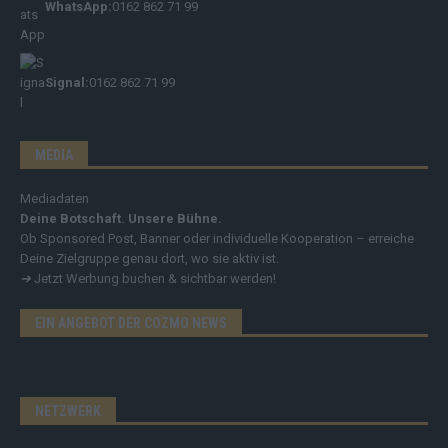
WhatsApp:
0162 862 71 99
Signal:
0162 862 71 99
MEDIA
Mediadaten
Deine Botschaft. Unsere Bühne.
Ob Sponsored Post, Banner oder individuelle Kooperation – erreiche
Deine Zielgruppe genau dort, wo sie aktiv ist.
➔
Jetzt Werbung buchen & sichtbar werden!
EIN ANGEBOT DER COZMO NEWS
NETZWERK