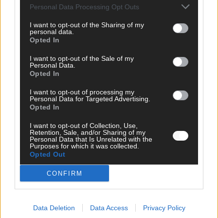
Europa-Park 2026 macht vieles neu
Personal Data Processing Opt Outs
Juni 2026
I want to opt-out of the Sharing of my
personal data.
Opted In
KOMMENTAR
I want to opt-out of the Sale of my
Personal Data.
Opted In
DARA gewinnt verdient, Israel beunruhigend –
unser Kommentar zum ESC 2026
I want to opt-out of processing my
Personal Data for Targeted Advertising.
Mai 2026
Opted In
I want to opt-out of Collection, Use,
Retention, Sale, and/or Sharing of my
KOMMENTAR
Personal Data that Is Unrelated with the
ESC-Finale morgen: Finnland Favorit, Australien
Purposes for which it was collected.
aufgestiegen – alle 25 Acts im Kurzcheck
Opted Out
Mai 2026
CONFIRM
KOMMENTAR
JJ hat den Abend gerettet – der Rest des ESC-Halbfinales
Data Deletion
Data Access
Privacy Policy
war solide, aber kein Feuerwerk