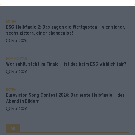
Mai 2026
EXTRA
ESC-Halbfinale 2: Das sagen die Wettquoten – vier sicher,
sechs zittern, einer chancenlos!
Mai 2026
KOMMENTAR
Wer zahlt, steht im Finale – ist das beim ESC wirklich fair?
Mai 2026
EXTRA
Eurovision Song Contest 2026: Das erste Halbfinale – der
Abend in Bildern
Mai 2026
AD