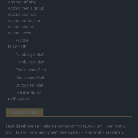
cozmo infinity
cozmo media group
cozmo connect
cozmo production
cozmo records
cozmo news
FLASH
FLASH UP
Nürnberger Blatt
Hamburger Blatt
Fränkisches Blatt
Münchener Blatt
Stuttgarter Blatt
KULINARIKUM.
Raffi Gasser
HINWEISGEBER
Hast du
Hinweise
? Teile sie vertraulich mit
FLASH UP
– per Post, E-
Mail, Telefon oder anonymem Briefkasten –
Hier mehr erfahren
.