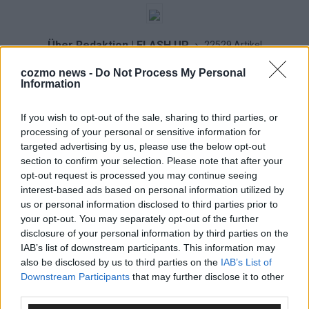
Über Redaktion | FLASH UP
22529 Artikel
Hier schreiben, posten und kuratieren unsere Redakteur alles,
cozmo news -
Do Not Process My Personal
was euch wirklich interessiert! Wir sind das Team hinter den
Information
News, Storys und Videos, die ihr auf FLASH UP seht. Ob
brandheiße Nachrichten, coole Tipps, spannende Hintergründe
If you wish to opt-out of the sale, sharing to third parties, or
oder crazy Trends – wir checken alles für euch, filtern das
processing of your personal or sensitive information for
Wichtigste raus und bringen’s auf den Punkt.
targeted advertising by us, please use the below opt-out
section to confirm your selection. Please note that after your
opt-out request is processed you may continue seeing
interest-based ads based on personal information utilized by
us or personal information disclosed to third parties prior to
your opt-out. You may separately opt-out of the further
TOP STORIES
disclosure of your personal information by third parties on the
IAB’s list of downstream participants. This information may
also be disclosed by us to third parties on the
IAB’s List of
EXTRA
Downstream Participants
that may further disclose it to other
third parties.
Monaco, Sallys Café, Westernbrauerei – der