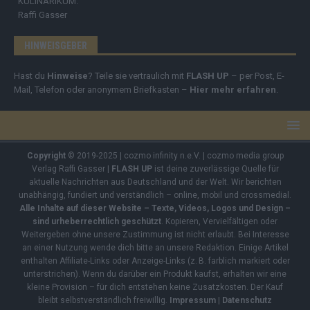
KULINARIKUM.
Raffi Gasser
HINWEISGEBER
Hast du
Hinweise
? Teile sie vertraulich mit
FLASH UP
– per Post, E-
Mail, Telefon oder anonymem Briefkasten –
Hier mehr erfahren
.
Copyright
© 2019-2025 | cozmo infinity n.e.V. | cozmo media group
Verlag Raffi Gasser |
FLASH UP
ist deine zuverlässige Quelle für
aktuelle Nachrichten aus Deutschland und der Welt. Wir berichten
unabhängig, fundiert und verständlich – online, mobil und crossmedial.
Alle Inhalte auf dieser Website – Texte, Videos, Logos und Design –
sind urheberrechtlich geschützt
. Kopieren, Vervielfältigen oder
Weitergeben ohne unsere Zustimmung ist nicht erlaubt. Bei Interesse
an einer Nutzung wende dich bitte an unsere Redaktion. Einige Artikel
enthalten Affiliate-Links oder Anzeige-Links (z. B. farblich markiert oder
unterstrichen). Wenn du darüber ein Produkt kaufst, erhalten wir eine
kleine Provision – für dich entstehen keine Zusatzkosten. Der Kauf
bleibt selbstverständlich freiwillig.
Impressum
|
Datenschutz