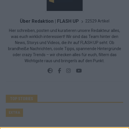
Über Redaktion | FLASH UP
22529 Artikel
Hier schreiben, posten und kuratieren unsere Redakteur alles,
was euch wirklich interessiert! Wir sind das Team hinter den
News, Storys und Videos, die ihr auf FLASH UP seht. Ob
brandheiße Nachrichten, coole Tipps, spannende Hintergründe
oder crazy Trends – wir checken alles für euch, filtern das
Wichtigste raus und bringen’s auf den Punkt.
TOP STORIES
EXTRA