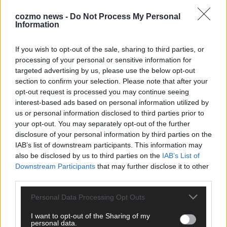
cozmo news -
Do Not Process My Personal
Information
If you wish to opt-out of the sale, sharing to third parties, or
processing of your personal or sensitive information for
targeted advertising by us, please use the below opt-out
section to confirm your selection. Please note that after your
Monaco, Sallys Café, Westernbrauerei – der
opt-out request is processed you may continue seeing
interest-based ads based on personal information utilized by
Europa-Park 2026 macht vieles neu
us or personal information disclosed to third parties prior to
Juni 2026
your opt-out. You may separately opt-out of the further
disclosure of your personal information by third parties on the
IAB’s list of downstream participants. This information may
KOMMENTAR
also be disclosed by us to third parties on the
IAB’s List of
Downstream Participants
that may further disclose it to other
DARA gewinnt verdient, Israel beunruhigend –
third parties.
unser Kommentar zum ESC 2026
Personal Data Processing Opt Outs
Mai 2026
I want to opt-out of the Sharing of my
personal data.