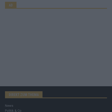
AD
DIREKT ZUM THEMA
News
Politik & Co