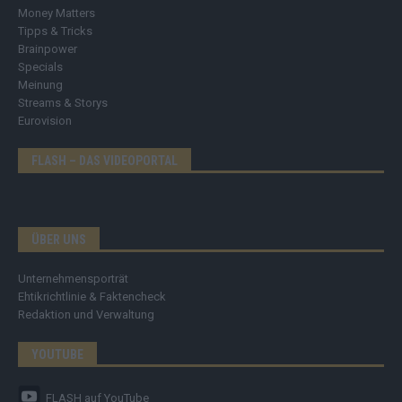
Money Matters
Tipps & Tricks
Brainpower
Specials
Meinung
Streams & Storys
Eurovision
FLASH – DAS VIDEOPORTAL
ÜBER UNS
Unternehmensporträt
Ehtikrichtlinie & Faktencheck
Redaktion und Verwaltung
YOUTUBE
FLASH
auf YouTube