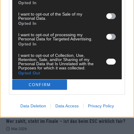
Opted In
KOMMENTAR
ESC-Finale morgen: Finnland Favorit, Australien
I want to opt-out of the Sale of my
aufgestiegen – alle 25 Acts im Kurzcheck
Personal Data.
Opted In
Mai 2026
I want to opt-out of processing my
Personal Data for Targeted Advertising.
KOMMENTAR
Opted In
JJ hat den Abend gerettet – der Rest des ESC-Halbfinales
war solide, aber kein Feuerwerk
I want to opt-out of Collection, Use,
Retention, Sale, and/or Sharing of my
Mai 2026
Personal Data that Is Unrelated with the
Purposes for which it was collected.
Opted Out
EXTRA
ESC-Halbfinale 2: Das sagen die Wettquoten – vier sicher,
CONFIRM
sechs zittern, einer chancenlos!
Mai 2026
Data Deletion
Data Access
Privacy Policy
KOMMENTAR
Wer zahlt, steht im Finale – ist das beim ESC wirklich fair?
Mai 2026