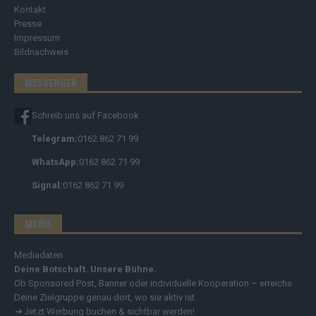
Kontakt
Presse
Impressum
Bildnachweis
MESSENGER
Schreib uns auf Facebook
Telegram:
0162 862 71 99
WhatsApp:
0162 862 71 99
Signal:
0162 862 71 99
MEDIA
Mediadaten
Deine Botschaft. Unsere Bühne.
Ob Sponsored Post, Banner oder individuelle Kooperation – erreiche
Deine Zielgruppe genau dort, wo sie aktiv ist.
➔
Jetzt Werbung buchen & sichtbar werden!