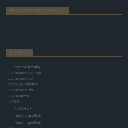
EIN ANGEBOT DER COZMO NEWS
NETZWERK
cozmo infinity
cozmo media group
cozmo connect
cozmo production
cozmo records
cozmo news
FLASH
FLASH UP
Nürnberger Blatt
Hamburger Blatt