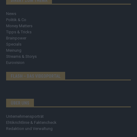
DIREKT ZUM THEMA
News
Politik & Co
Money Matters
Tipps & Tricks
Brainpower
Specials
Meinung
Streams & Storys
Eurovision
FLASH – DAS VIDEOPORTAL
ÜBER UNS
Unternehmensporträt
Ehtikrichtlinie & Faktencheck
Redaktion und Verwaltung