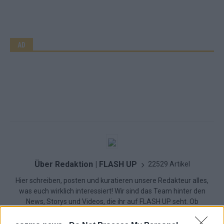
AD
Über Redaktion | FLASH UP
22529 Artikel
Hier schreiben, posten und kuratieren unsere Redakteur alles,
was euch wirklich interessiert! Wir sind das Team hinter den
News, Storys und Videos, die ihr auf FLASH UP seht. Ob
brandheiße Nachrichten, coole Tipps, spannende Hintergründe
oder crazy Trends – wir checken alles für euch, filtern das