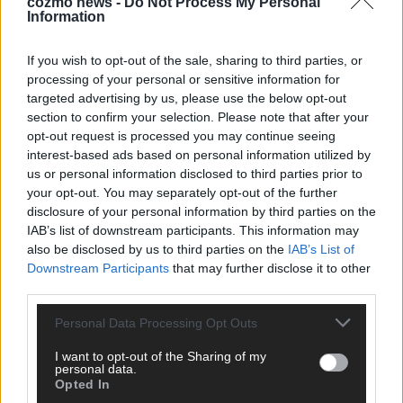
cozmo news -
Do Not Process My Personal
Wichtigste raus und bringen’s auf den Punkt.
Information
If you wish to opt-out of the sale, sharing to third parties, or
processing of your personal or sensitive information for
targeted advertising by us, please use the below opt-out
section to confirm your selection. Please note that after your
TOP STORIES
opt-out request is processed you may continue seeing
interest-based ads based on personal information utilized by
us or personal information disclosed to third parties prior to
EXTRA
your opt-out. You may separately opt-out of the further
disclosure of your personal information by third parties on the
Monaco, Sallys Café, Westernbrauerei – der
IAB’s list of downstream participants. This information may
Europa-Park 2026 macht vieles neu
also be disclosed by us to third parties on the
IAB’s List of
Downstream Participants
that may further disclose it to other
Juni 2026
third parties.
Personal Data Processing Opt Outs
KOMMENTAR
I want to opt-out of the Sharing of my
personal data.
DARA gewinnt verdient, Israel beunruhigend –
Opted In