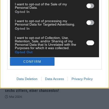
unser Kommentar zum ESC 2026
I want to opt-out of the Sale of my
Mai 2026
Personal Data.
Opted In
I want to opt-out of processing my
KOMMENTAR
Personal Data for Targeted Advertising.
ESC-Finale morgen: Finnland Favorit, Australien
Opted In
aufgestiegen – alle 25 Acts im Kurzcheck
Mai 2026
I want to opt-out of Collection, Use,
Retention, Sale, and/or Sharing of my
Personal Data that Is Unrelated with the
Purposes for which it was collected.
KOMMENTAR
Opted Out
JJ hat den Abend gerettet – der Rest des ESC-Halbfinales
war solide, aber kein Feuerwerk
CONFIRM
Mai 2026
Data Deletion
Data Access
Privacy Policy
EXTRA
ESC-Halbfinale 2: Das sagen die Wettquoten – vier sicher,
sechs zittern, einer chancenlos!
Mai 2026