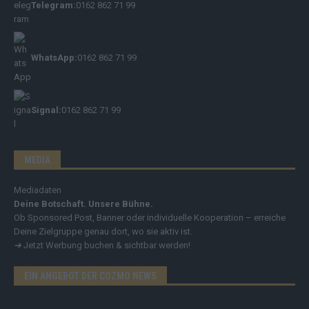
Telegram:
0162 862 71 99
WhatsApp:
0162 862 71 99
Signal:
0162 862 71 99
MEDIA
Mediadaten
Deine Botschaft. Unsere Bühne.
Ob Sponsored Post, Banner oder individuelle Kooperation – erreiche
Deine Zielgruppe genau dort, wo sie aktiv ist.
➔
Jetzt Werbung buchen & sichtbar werden!
EIN ANGEBOT DER COZMO NEWS