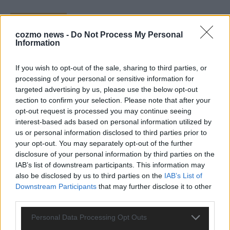
TOP STORIES
cozmo news -
Do Not Process My Personal
Information
EXTRA
If you wish to opt-out of the sale, sharing to third parties, or
processing of your personal or sensitive information for
targeted advertising by us, please use the below opt-out
section to confirm your selection. Please note that after your
opt-out request is processed you may continue seeing
interest-based ads based on personal information utilized by
us or personal information disclosed to third parties prior to
your opt-out. You may separately opt-out of the further
disclosure of your personal information by third parties on the
IAB’s list of downstream participants. This information may
Monaco, Sallys Café, Westernbrauerei – der
also be disclosed by us to third parties on the
IAB’s List of
Europa-Park 2026 macht vieles neu
Downstream Participants
that may further disclose it to other
Juni 2026
third parties.
Personal Data Processing Opt Outs
KOMMENTAR