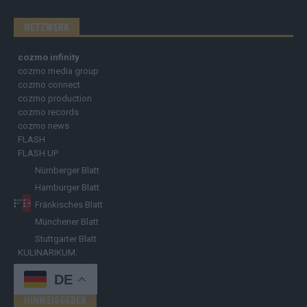
NETZWERK
cozmo infinity
cozmo media group
cozmo connect
cozmo production
cozmo records
cozmo news
FLASH
FLASH UP
Nürnberger Blatt
Hamburger Blatt
Fränkisches Blatt
Münchener Blatt
Stuttgarter Blatt
KULINARIKUM.
Raffi Gasser
DE
HINWEISGEBER