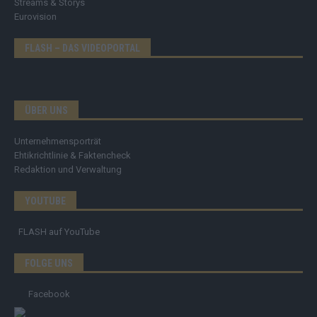
Streams & Storys
Eurovision
FLASH – DAS VIDEOPORTAL
ÜBER UNS
Unternehmensporträt
Ehtikrichtlinie & Faktencheck
Redaktion und Verwaltung
YOUTUBE
FLASH
auf YouTube
FOLGE UNS
Facebook