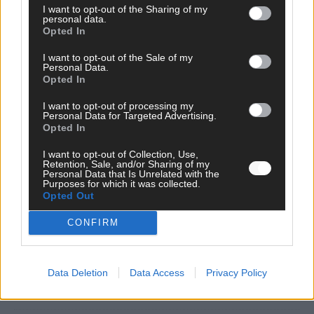
I want to opt-out of the Sharing of my
personal data.
Opted In
I want to opt-out of the Sale of my
Personal Data.
Opted In
I want to opt-out of processing my
Personal Data for Targeted Advertising.
Opted In
I want to opt-out of Collection, Use,
DARA gewinnt verdient, Israel beunruhigend –
Retention, Sale, and/or Sharing of my
Personal Data that Is Unrelated with the
unser Kommentar zum ESC 2026
Purposes for which it was collected.
Opted Out
Mai 2026
CONFIRM
KOMMENTAR
ESC-Finale morgen: Finnland Favorit, Australien
aufgestiegen – alle 25 Acts im Kurzcheck
Data Deletion
Data Access
Privacy Policy
Mai 2026