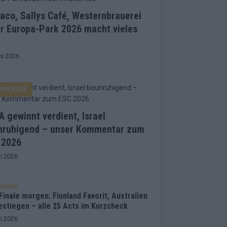
co, Sallys Café, Westernbrauerei
r Europa-Park 2026 macht vieles
ni 2026
MMENTAR
 gewinnt verdient, Israel
nruhigend – unser Kommentar zum
 2026
i 2026
ENTAR
inale morgen: Finnland Favorit, Australien
estiegen – alle 25 Acts im Kurzcheck
i 2026