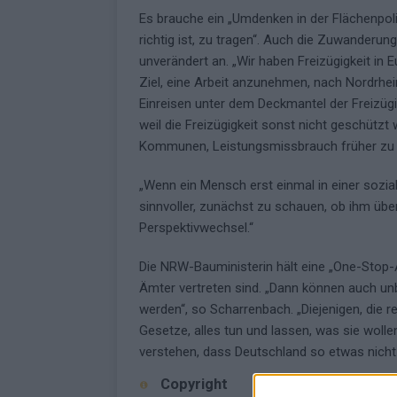
Es brauche ein „Umdenken in der Flächenpoli
richtig ist, zu tragen“. Auch die Zuwander
unverändert an. „Wir haben Freizügigkeit i
Ziel, eine Arbeit anzunehmen, nach Nordrhe
Einreisen unter dem Deckmantel der Freizügi
weil die Freizügigkeit sonst nicht geschützt
Kommunen, Leistungsmissbrauch früher zu 
„Wenn ein Mensch erst einmal in einer sozial
sinnvoller, zunächst zu schauen, ob ihm übe
Perspektivwechsel.“
Die NRW-Bauministerin hält eine „One-Stop-Ag
Ämter vertreten sind. „Dann können auch un
werden“, so Scharrenbach. „Diejenigen, die 
Gesetze, alles tun und lassen, was sie woll
verstehen, dass Deutschland so etwas nicht
Copyright