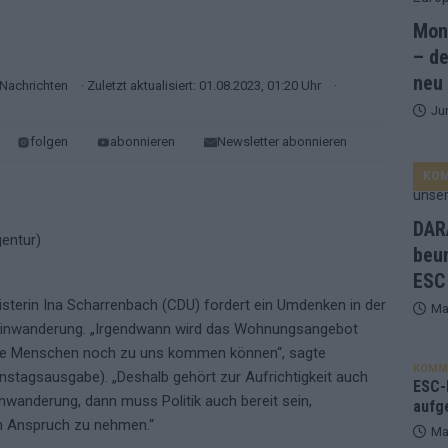
Mona
ne Zahl zur Ikone wurde: 70 Jahre ESC-Wertungsgeschichte!
– de
neu
Nachrichten
· Zuletzt aktualisiert: 01.08.2023, 01:20 Uhr
·
Ju
ett – 26 Länder wollen den Sieg in Wien
EUROVISION
folgen
abonnieren
Newsletter abonnieren
t – der Rest des ESC-Halbfinales war solide, aber kein Feuerwerk
KO
gen die Wettquoten – vier sicher, sechs zittern, einer chancenlos!
DARA
beu
ESC
esternbrauerei – der Europa-Park 2026 macht vieles neu
EXTRA
sterin Ina Scharrenbach (CDU) fordert ein Umdenken in der
Ma
 Israel beunruhigend – unser Kommentar zum ESC 2026
 Einwanderung. „Irgendwann wird das Wohnungsangebot
iele Menschen noch zu uns kommen können“, sagte
KOMM
nstagsausgabe). „Deshalb gehört zur Aufrichtigkeit auch
ulgarien jubelt, Israel sorgt für Diskussionen, Deutschland geht
ESC-F
inwanderung, dann muss Politik auch bereit sein,
aufg
n Anspruch zu nehmen.“
Ma