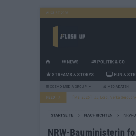
AUGUST 2026
H
NEWS
POLITIK & CO.
O
STREAMS & STORYS
FUN & ST
M
E
COZMO MEDIA GROUP
MEDIADATEN
FEED
[ Mai 2026 ]
JJ, Lordi, Verka Serduchk
[ Mai 2026 ]
ESC-Finale heute Abend –
STARTSEITE
NACHRICHTEN
NRW-Ba
EUROVISION
[ Mai 2026 ]
ESC-Finale morgen: Finnl
NRW-Bauministerin fo