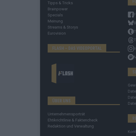
F
Tipps & Tricks
Brainpower
Specials
Meinung
B
Streams & Storys
T
Eurovision
T
FLASH – DAS VIDEOPORTAL
I
S
Gew
Date
Date
ÜBER UNS
Date
Unternehmensporträt
R
Ehtikrichtlinie & Faktencheck
Redaktion und Verwaltung
Kont