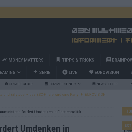
MONEY MATTERS
TIPPS & TRICKS
BRAINPO
REAMING
SERIE
LIVE
EUROVISION
HINWEISGEBER
COZMO INFINITY
NEWSLETTER
P
a und Billy Joel – das ESC-Finale wird eine Party
EUROVISION
 Startreihenfolge steht, Deutschland singt als Zweites!
TO
uministerin fordert Umdenken in Flächenpolitik
and Favorit, Australien aufgestiegen – alle 25 Acts im Kurzcheck
rdert Umdenken in
EXT