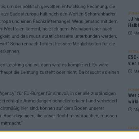
tik, um der politisch gewollten Entwicklung Rechnung, die
ung aus Südosteuropa hält nach den Worten Scharrenbachs
KOMM
JJ h
n Europa und einen Fachkräftemangel. Wenn jemand mit dem
Halbf
in-Westfalen kommt, herzlich gern. Wir haben aber auch
Ma
gkeit, und das muss staatlicherseits unterbunden werden,
 wird.“ Scharrenbach fordert bessere Möglichkeiten für die
erkennen.
EXTRA
ESC-
vier 
en Leistung drin ist, dann wird es kompliziert. Es wäre
Ma
rhaupt die Leistung zusteht oder nicht. Da braucht es einen
KOMM
ency“ für EU-Bürger für sinnvoll, in der alle zuständigen
Wer z
berechtigte Anmeldungen schneller erkannt und verhindert
wirkl
rechtmäßig hier sind, können auf dem Boden unserer
Ma
en. Aber diejenigen, die unser Recht missbrauchen, müssen
 mitmacht.“
EXTRA
Euro