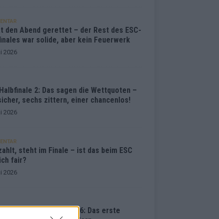
ENTAR
at den Abend gerettet – der Rest des ESC-
inales war solide, aber kein Feuerwerk
i 2026
Halbfinale 2: Das sagen die Wettquoten –
sicher, sechs zittern, einer chancenlos!
i 2026
ENTAR
ahlt, steht im Finale – ist das beim ESC
ich fair?
i 2026
vision Song Contest 2026: Das erste