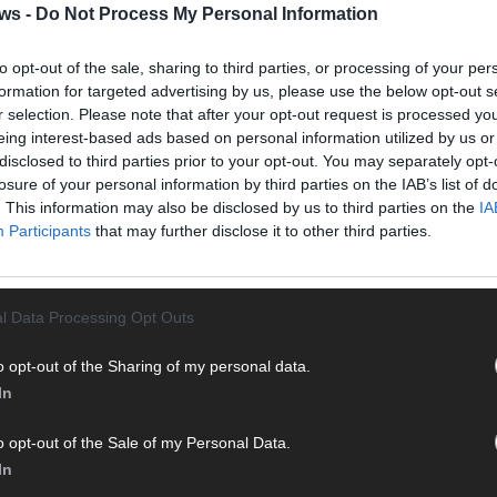
Halbf
tur
ws -
Do Not Process My Personal Information
Ma
to opt-out of the sale, sharing to third parties, or processing of your per
FLASH UP
NRW
UMDENKEN
formation for targeted advertising by us, please use the below opt-out s
AD
r selection. Please note that after your opt-out request is processed y
eing interest-based ads based on personal information utilized by us or
disclosed to third parties prior to your opt-out. You may separately opt-
losure of your personal information by third parties on the IAB’s list of
. This information may also be disclosed by us to third parties on the
IA
Participants
that may further disclose it to other third parties.
l Data Processing Opt Outs
o opt-out of the Sharing of my personal data.
In
o opt-out of the Sale of my Personal Data.
WE
In