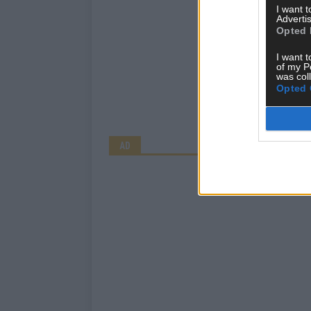
I want 
Advertis
Opted 
I want t
of my P
was col
Opted 
AD