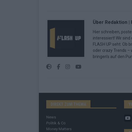
Über Redaktion |
Hier schreiben, poste
interessiert! Wir sin
FLASH UP seht. Ob b
oder crazy Trends – w
bringen’s auf den Pun
DIREKT ZUM THEMA
Y
News
Politik & Co
Money Matters