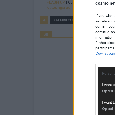
FLASH UP
| Quelle: dts Nachrichtenagen
cozmo ne
Nutzungsrechte erwerben?
If you wish 
BAUMINISTERIN
FLÄCHENPOLITIK
sensitive in
confirm you
continue se
AD
information 
further disc
participants
Downstream 
Persona
I want t
Opted 
I want t
Opted 