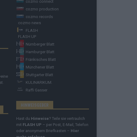
cozmo connect
cozmo production
cozmo records
cozmo news
FLASH
FLASH UP
Nürnberger Blatt
Hamburger Blatt
Fränkisches Blatt
Münchener Blatt
Stuttgarter Blatt
Deine
st.
KULINARIKUM.
Raffi Gasser
HINWEISGEBER
Hast du
Hinweise
? Teile sie vertraulich
mit
FLASH UP
– per Post, E-Mail, Telefon
oder anonymem Briefkasten –
Hier
mehr erfahren
.