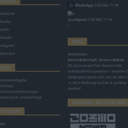
OLGE UNS
WhatsApp:
0162 862 71 99
Facebook
Signal:
0162 862 71 99
luesky
umblr
hreads
MEDIA
nstagram
Mastodon
Mediadaten
Deine Botschaft. Unsere Bühne.
Ob Sponsored Post, Banner oder
ERVICE
individuelle Kooperation – erreiche 
Zielgruppe genau dort, wo sie aktiv i
innbekanntgabe
➔
Jetzt Werbung buchen & sichtbar
nschutz
werden!
nschutzvereinbarungen
nauszug & Löschanfrage
EIN ANGEBOT DER COZMO NEWS
ECHTLICHES
akt