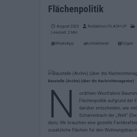
KOMMENTAR
Flächenpolitik
[ Mai 2026 ]
„Douze Points“ – wie ei
EUROVISION
August 2023
Redaktion | FLASH UP
Lesezeit: 2 Min.
[ Mai 2026 ]
Das ESC-Finale ist kompl
WhatsApp
kontaktieren
folgen
[ Mai 2026 ]
JJ hat den Abend gerette
KOMMENTAR
[ Mai 2026 ]
ESC-Halbfinale 2: Das sa
EXTRA
Baustelle (Archiv) (über dts Nachrichtenagentur)
N
[ Juni 2026 ]
Monaco, Sallys Café, W
ordrhein-Westfalens Baumini
[ Mai 2026 ]
DARA gewinnt verdient,
Flächenpolitik aufgrund der
KOMMENTAR
darüber entscheiden, wie v
Scharrenbach der „Welt“ (Die
[ Mai 2026 ]
DARA gewinnt den ESC – B
dazu: Wir brauchen eine gezielte Fachkrafte
fast leer aus
EUROVISION
zusätzliche Flächen für den Wohnungsbau i