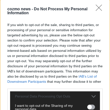
EXTRA
cozmo news -
Do Not Process My Personal
Information
If you wish to opt-out of the sale, sharing to third parties, or
processing of your personal or sensitive information for
targeted advertising by us, please use the below opt-out
section to confirm your selection. Please note that after your
opt-out request is processed you may continue seeing
interest-based ads based on personal information utilized by
us or personal information disclosed to third parties prior to
your opt-out. You may separately opt-out of the further
Monaco, Sallys Café, Westernbrauerei – der
disclosure of your personal information by third parties on the
Europa-Park 2026 macht vieles neu
IAB’s list of downstream participants. This information may
also be disclosed by us to third parties on the
IAB’s List of
Juni 2026
Downstream Participants
that may further disclose it to other
third parties.
KOMMENTAR
Personal Data Processing Opt Outs
I want to opt-out of the Sharing of my
DARA gewinnt verdient, Israel beunruhigend –
personal data.