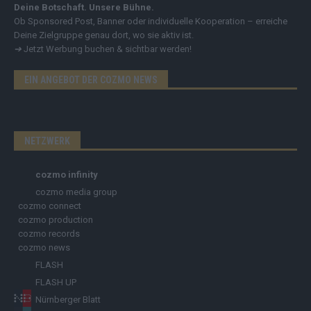
Deine Botschaft. Unsere Bühne.
Ob Sponsored Post, Banner oder individuelle Kooperation – erreiche
Deine Zielgruppe genau dort, wo sie aktiv ist.
➔
Jetzt Werbung buchen & sichtbar werden!
EIN ANGEBOT DER COZMO NEWS
NETZWERK
cozmo infinity
cozmo media group
cozmo connect
cozmo production
cozmo records
cozmo news
FLASH
FLASH UP
Nürnberger Blatt