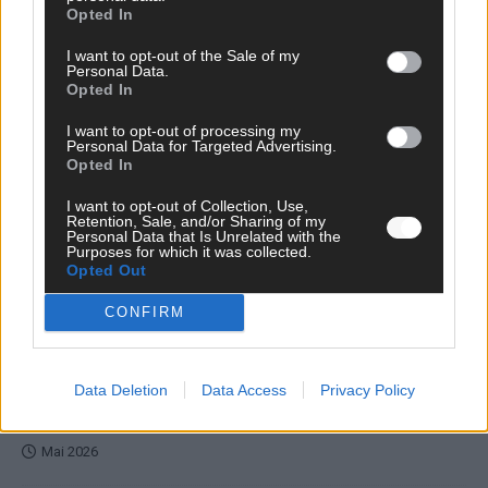
Opted In
unser Kommentar zum ESC 2026
Mai 2026
I want to opt-out of the Sale of my
Personal Data.
Opted In
KOMMENTAR
I want to opt-out of processing my
ESC-Finale morgen: Finnland Favorit, Australien
Personal Data for Targeted Advertising.
aufgestiegen – alle 25 Acts im Kurzcheck
Opted In
Mai 2026
I want to opt-out of Collection, Use,
Retention, Sale, and/or Sharing of my
Personal Data that Is Unrelated with the
KOMMENTAR
Purposes for which it was collected.
JJ hat den Abend gerettet – der Rest des ESC-Halbfinales
Opted Out
war solide, aber kein Feuerwerk
CONFIRM
Mai 2026
EXTRA
Data Deletion
Data Access
Privacy Policy
ESC-Halbfinale 2: Das sagen die Wettquoten – vier sicher,
sechs zittern, einer chancenlos!
Mai 2026