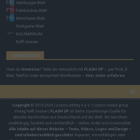
Hamburger Blatt
Fränkisches Blatt
Münchener Blatt
Stuttgarter Blatt
KULINARIKUM.
Raffi Gasser
HINWEISGEBER
Hast du
Hinweise
? Teile sie vertraulich mit
FLASH UP
– per Post, E-
Mail, Telefon oder anonymem Briefkasten –
Hier mehr erfahren
.
Copyright
© 2019-2025 | cozmo infinity n.e.V. | cozmo media group
Verlag Raffi Gasser |
FLASH UP
ist deine zuverlässige Quelle für
aktuelle Nachrichten aus Deutschland und der Welt. Wir berichten
unabhängig, fundiert und verständlich – online, mobil und crossmedial.
Alle Inhalte auf dieser Website – Texte, Videos, Logos und Design –
sind urheberrechtlich geschützt
. Kopieren, Vervielfältigen oder