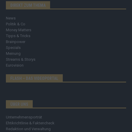
DIREKT ZUM THEMA
News
Politik & Co
Money Matters
Tipps & Tricks
Brainpower
Specials
Meinung
Streams & Storys
Eurovision
FLASH – DAS VIDEOPORTAL
ÜBER UNS
Unternehmensporträt
Ehtikrichtlinie & Faktencheck
Redaktion und Verwaltung