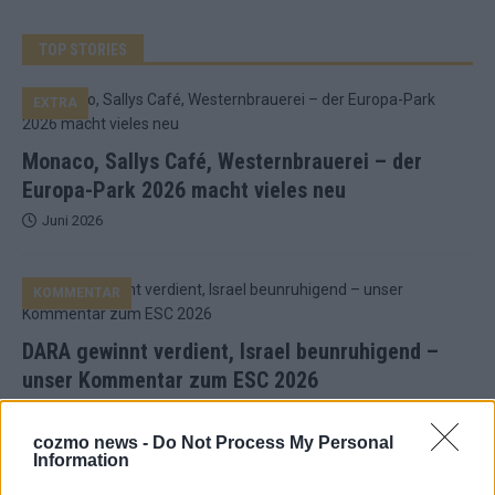
TOP STORIES
EXTRA
Monaco, Sallys Café, Westernbrauerei – der
Europa-Park 2026 macht vieles neu
Juni 2026
KOMMENTAR
DARA gewinnt verdient, Israel beunruhigend –
unser Kommentar zum ESC 2026
Mai 2026
cozmo news -
Do Not Process My Personal
Information
KOMMENTAR