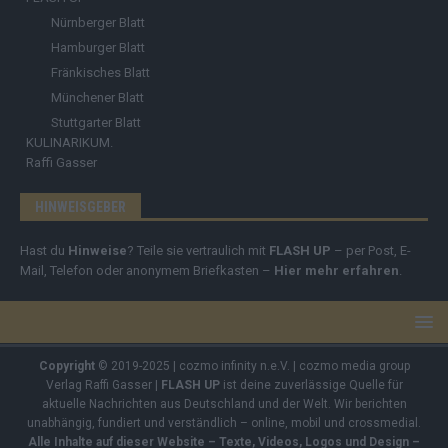
Nürnberger Blatt
Hamburger Blatt
Fränkisches Blatt
Münchener Blatt
Stuttgarter Blatt
KULINARIKUM.
Raffi Gasser
HINWEISGEBER
Hast du
Hinweise
? Teile sie vertraulich mit
FLASH UP
– per Post, E-
Mail, Telefon oder anonymem Briefkasten –
Hier mehr erfahren
.
Copyright
© 2019-2025 | cozmo infinity n.e.V. | cozmo media group
Verlag Raffi Gasser |
FLASH UP
ist deine zuverlässige Quelle für
aktuelle Nachrichten aus Deutschland und der Welt. Wir berichten
unabhängig, fundiert und verständlich – online, mobil und crossmedial.
Alle Inhalte auf dieser Website – Texte, Videos, Logos und Design –