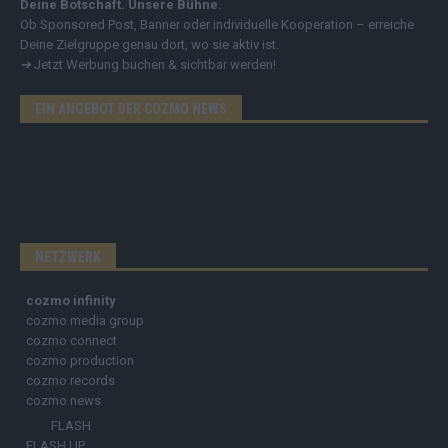
Deine Botschaft. Unsere Bühne.
Ob Sponsored Post, Banner oder individuelle Kooperation – erreiche
Deine Zielgruppe genau dort, wo sie aktiv ist.
➔
Jetzt Werbung buchen & sichtbar werden!
EIN ANGEBOT DER COZMO NEWS
NETZWERK
cozmo infinity
cozmo media group
cozmo connect
cozmo production
cozmo records
cozmo news
FLASH
FLASH UP