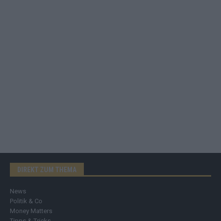
DIREKT ZUM THEMA
News
Politik & Co
Money Matters
Tipps & Tricks