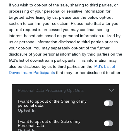
ESC-Finale morgen: Finnland Favorit, Australien
If you wish to opt-out of the sale, sharing to third parties, or
aufgestiegen – alle 25 Acts im Kurzcheck
processing of your personal or sensitive information for
Mai 2026
targeted advertising by us, please use the below opt-out
section to confirm your selection. Please note that after your
opt-out request is processed you may continue seeing
KOMMENTAR
interest-based ads based on personal information utilized by
JJ hat den Abend gerettet – der Rest des ESC-Halbfinales
war solide, aber kein Feuerwerk
us or personal information disclosed to third parties prior to
your opt-out. You may separately opt-out of the further
Mai 2026
disclosure of your personal information by third parties on the
IAB’s list of downstream participants. This information may
also be disclosed by us to third parties on the
IAB’s List of
EXTRA
ESC-Halbfinale 2: Das sagen die Wettquoten – vier sicher,
Downstream Participants
that may further disclose it to other
sechs zittern, einer chancenlos!
third parties.
Mai 2026
Personal Data Processing Opt Outs
I want to opt-out of the Sharing of my
KOMMENTAR
personal data.
Wer zahlt, steht im Finale – ist das beim ESC wirklich fair?
Opted In
Mai 2026
I want to opt-out of the Sale of my
Personal Data.
Opted In