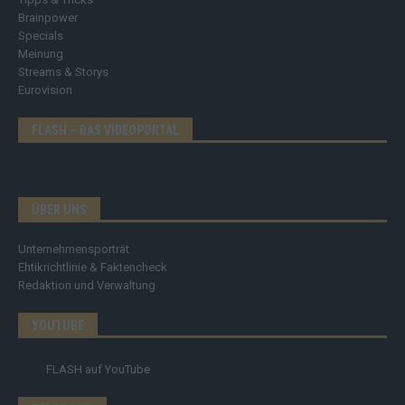
Brainpower
Specials
Meinung
Streams & Storys
Eurovision
FLASH – DAS VIDEOPORTAL
ÜBER UNS
Unternehmensporträt
Ehtikrichtlinie & Faktencheck
Redaktion und Verwaltung
YOUTUBE
FLASH
auf YouTube