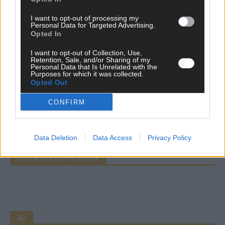
EXTRA
Eurovision Song Contest 2026: Das erste Halbfinale – der
I want to opt-out of processing my
Abend in Bildern
Personal Data for Targeted Advertising.
Opted In
Mai 2026
I want to opt-out of Collection, Use,
Retention, Sale, and/or Sharing of my
Personal Data that Is Unrelated with the
AD
Purposes for which it was collected.
Opted Out
CONFIRM
WERBE BEI UNS!
Data Deletion
Data Access
Privacy Policy
CHECK UNS AUF FACEBOOK
AD