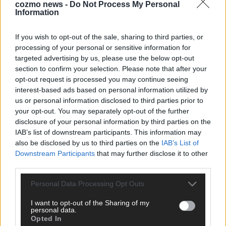
cozmo news -
Do Not Process My Personal
Information
If you wish to opt-out of the sale, sharing to third parties, or
processing of your personal or sensitive information for
targeted advertising by us, please use the below opt-out
section to confirm your selection. Please note that after your
opt-out request is processed you may continue seeing
interest-based ads based on personal information utilized by
us or personal information disclosed to third parties prior to
Monaco, Sallys Café, Westernbrauerei – der
your opt-out. You may separately opt-out of the further
Europa-Park 2026 macht vieles neu
disclosure of your personal information by third parties on the
Juni 2026
IAB’s list of downstream participants. This information may
also be disclosed by us to third parties on the
IAB’s List of
Downstream Participants
that may further disclose it to other
third parties.
KOMMENTAR
Personal Data Processing Opt Outs
I want to opt-out of the Sharing of my
personal data.
Opted In