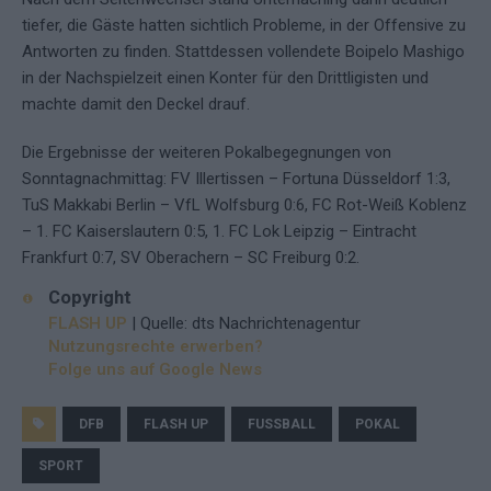
tiefer, die Gäste hatten sichtlich Probleme, in der Offensive zu
Antworten zu finden. Stattdessen vollendete Boipelo Mashigo
in der Nachspielzeit einen Konter für den Drittligisten und
machte damit den Deckel drauf.
Die Ergebnisse der weiteren Pokalbegegnungen von
Sonntagnachmittag: FV Illertissen – Fortuna Düsseldorf 1:3,
TuS Makkabi Berlin – VfL Wolfsburg 0:6, FC Rot-Weiß Koblenz
– 1. FC Kaiserslautern 0:5, 1. FC Lok Leipzig – Eintracht
Frankfurt 0:7, SV Oberachern – SC Freiburg 0:2.
Copyright
FLASH UP
| Quelle: dts Nachrichtenagentur
Nutzungsrechte erwerben?
Folge uns auf Google News
DFB
FLASH UP
FUSSBALL
POKAL
SPORT