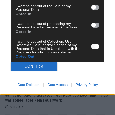
I want to opt-out of the Sale of my
Personal Data.
Opted In
I want to opt-out of processing my
Personal Data for Targeted Advertising.
DARA gewinnt verdient, Israel beunruhigend –
Opted In
unser Kommentar zum ESC 2026
I want to opt-out of Collection, Use,
Mai 2026
Retention, Sale, and/or Sharing of my
Personal Data that Is Unrelated with the
Purposes for which it was collected.
Opted Out
KOMMENTAR
ESC-Finale morgen: Finnland Favorit, Australien
CONFIRM
aufgestiegen – alle 25 Acts im Kurzcheck
Mai 2026
Data Deletion
Data Access
Privacy Policy
KOMMENTAR
JJ hat den Abend gerettet – der Rest des ESC-Halbfinales
war solide, aber kein Feuerwerk
Mai 2026