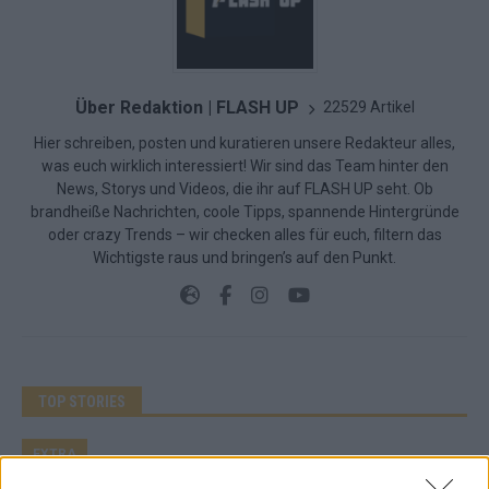
Über Redaktion | FLASH UP
22529 Artikel
Hier schreiben, posten und kuratieren unsere Redakteur alles,
was euch wirklich interessiert! Wir sind das Team hinter den
News, Storys und Videos, die ihr auf FLASH UP seht. Ob
brandheiße Nachrichten, coole Tipps, spannende Hintergründe
oder crazy Trends – wir checken alles für euch, filtern das
Wichtigste raus und bringen’s auf den Punkt.
TOP STORIES
EXTRA