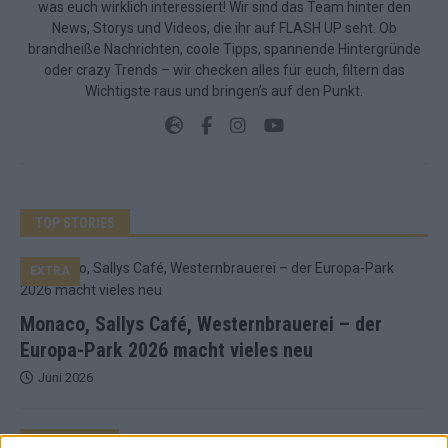
was euch wirklich interessiert! Wir sind das Team hinter den
News, Storys und Videos, die ihr auf FLASH UP seht. Ob
brandheiße Nachrichten, coole Tipps, spannende Hintergründe
oder crazy Trends – wir checken alles für euch, filtern das
Wichtigste raus und bringen’s auf den Punkt.
TOP STORIES
EXTRA
Monaco, Sallys Café, Westernbrauerei – der
Europa-Park 2026 macht vieles neu
Juni 2026
KOMMENTAR