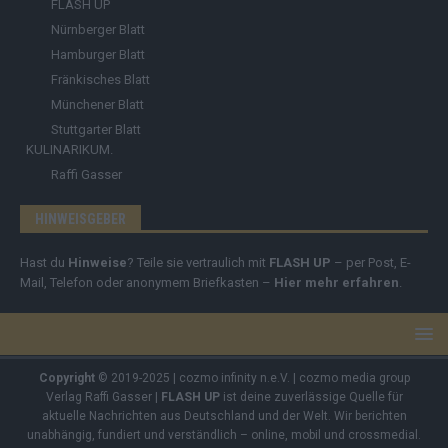
FLASH UP
Nürnberger Blatt
Hamburger Blatt
Fränkisches Blatt
Münchener Blatt
Stuttgarter Blatt
KULINARIKUM.
Raffi Gasser
HINWEISGEBER
Hast du
Hinweise
? Teile sie vertraulich mit
FLASH UP
– per Post, E-
Mail, Telefon oder anonymem Briefkasten –
Hier mehr erfahren
.
Copyright
© 2019-2025 | cozmo infinity n.e.V. | cozmo media group
Verlag Raffi Gasser |
FLASH UP
ist deine zuverlässige Quelle für
aktuelle Nachrichten aus Deutschland und der Welt. Wir berichten
unabhängig, fundiert und verständlich – online, mobil und crossmedial.