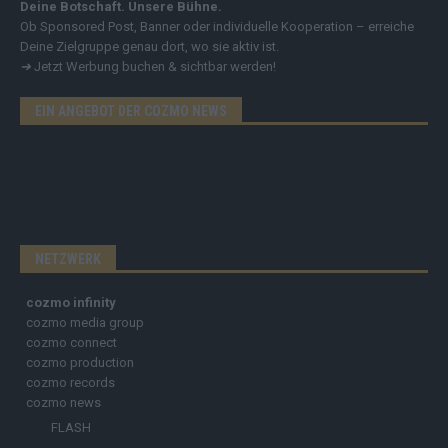
Deine Botschaft. Unsere Bühne.
Ob Sponsored Post, Banner oder individuelle Kooperation – erreiche
Deine Zielgruppe genau dort, wo sie aktiv ist.
➔
Jetzt Werbung buchen & sichtbar werden!
EIN ANGEBOT DER COZMO NEWS
NETZWERK
cozmo infinity
cozmo media group
cozmo connect
cozmo production
cozmo records
cozmo news
FLASH