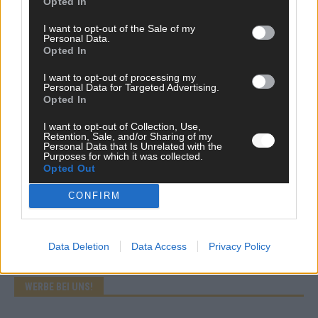
Opted In
Mai 2026
I want to opt-out of the Sale of my
Personal Data.
Opted In
KOMMENTAR
Wer zahlt, steht im Finale – ist das beim ESC wirklich fair?
I want to opt-out of processing my
Personal Data for Targeted Advertising.
Mai 2026
Opted In
I want to opt-out of Collection, Use,
EXTRA
Retention, Sale, and/or Sharing of my
Eurovision Song Contest 2026: Das erste Halbfinale – der
Personal Data that Is Unrelated with the
Purposes for which it was collected.
Abend in Bildern
Opted Out
Mai 2026
CONFIRM
AD
Data Deletion
Data Access
Privacy Policy
WERBE BEI UNS!