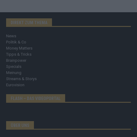
DIREKT ZUM THEMA
News
Politik & Co
Money Matters
Tipps & Tricks
Brainpower
Specials
Meinung
Streams & Storys
Eurovision
FLASH – DAS VIDEOPORTAL
ÜBER UNS