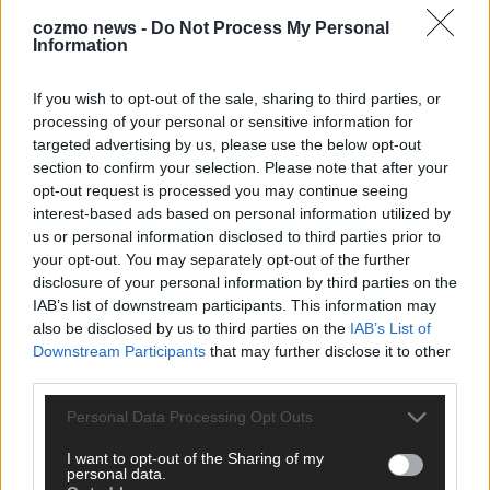
cozmo news -
Do Not Process My Personal
Information
DARA gewinnt verdient, Israel beunruhigend –
unser Kommentar zum ESC 2026
If you wish to opt-out of the sale, sharing to third parties, or
Mai 2026
processing of your personal or sensitive information for
targeted advertising by us, please use the below opt-out
section to confirm your selection. Please note that after your
KOMMENTAR
opt-out request is processed you may continue seeing
ESC-Finale morgen: Finnland Favorit, Australien
interest-based ads based on personal information utilized by
aufgestiegen – alle 25 Acts im Kurzcheck
us or personal information disclosed to third parties prior to
Mai 2026
your opt-out. You may separately opt-out of the further
disclosure of your personal information by third parties on the
IAB’s list of downstream participants. This information may
KOMMENTAR
also be disclosed by us to third parties on the
IAB’s List of
JJ hat den Abend gerettet – der Rest des ESC-Halbfinales
Downstream Participants
that may further disclose it to other
war solide, aber kein Feuerwerk
third parties.
Mai 2026
Personal Data Processing Opt Outs
EXTRA
I want to opt-out of the Sharing of my
ESC-Halbfinale 2: Das sagen die Wettquoten – vier sicher,
personal data.
sechs zittern, einer chancenlos!