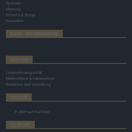
Specials
Meinung
Streams & Storys
Eurovision
FLASH – DAS VIDEOPORTAL
ÜBER UNS
Unternehmensporträt
Ehtikrichtlinie & Faktencheck
Redaktion und Verwaltung
YOUTUBE
FLASH
auf YouTube
FOLGE UNS