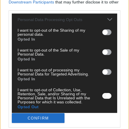
Downstream Participants
that may further disclose it to other
Mai 2026
third parties.
Personal Data Processing Opt Outs
KOMMENTAR
JJ hat den Abend gerettet – der Rest des ESC-Halbfinales
I want to opt-out of the Sharing of my
war solide, aber kein Feuerwerk
personal data.
Opted In
Mai 2026
I want to opt-out of the Sale of my
Personal Data.
EXTRA
Opted In
ESC-Halbfinale 2: Das sagen die Wettquoten – vier sicher,
sechs zittern, einer chancenlos!
I want to opt-out of processing my
Personal Data for Targeted Advertising.
Mai 2026
Opted In
I want to opt-out of Collection, Use,
KOMMENTAR
Retention, Sale, and/or Sharing of my
Wer zahlt, steht im Finale – ist das beim ESC wirklich fair?
Personal Data that Is Unrelated with the
Purposes for which it was collected.
Mai 2026
Opted Out
CONFIRM
EXTRA
Eurovision Song Contest 2026: Das erste Halbfinale – der