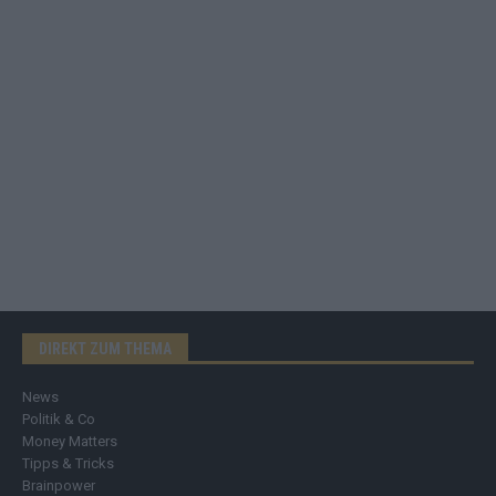
DIREKT ZUM THEMA
News
Politik & Co
Money Matters
Tipps & Tricks
Brainpower