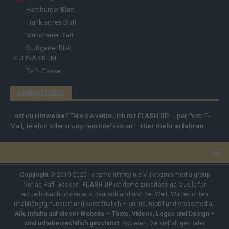
Hamburger Blatt
Fränkisches Blatt
Münchener Blatt
Stuttgarter Blatt
KULINARIKUM.
Raffi Gasser
HINWEISGEBER
Hast du
Hinweise
? Teile sie vertraulich mit
FLASH UP
– per Post, E-
Mail, Telefon oder anonymem Briefkasten –
Hier mehr erfahren
.
Copyright
© 2019-2025 | cozmo infinity n.e.V. | cozmo media group
Verlag Raffi Gasser |
FLASH UP
ist deine zuverlässige Quelle für
aktuelle Nachrichten aus Deutschland und der Welt. Wir berichten
unabhängig, fundiert und verständlich – online, mobil und crossmedial.
Alle Inhalte auf dieser Website – Texte, Videos, Logos und Design –
sind urheberrechtlich geschützt
. Kopieren, Vervielfältigen oder