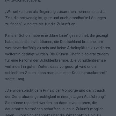
(Mittwochausgaben).
„Wir setzen uns als Regierung zusammen, nehmen uns die
Zeit, die notwendig ist, gute und auch standhafte Lösungen
zu finden“, kündigte sie für die Zukunft an.
Kanzler Scholz habe eine „klare Linie“ gezeichnet, die gezeigt
habe, dass die Investitionen, die Deutschland brauche, um
wettbewerbsfähig zu sein und keine Arbeitsplätze zu verlieren,
weiterhin getätigt würden. Die Grünen-Chefin plädierte zudem
für eine Reform der Schuldenbremse. „Die Schuldenbremse
verhindert in guten Zeiten, dass vorgesorgt wird und in
schlechten Zeiten, dass man aus einer Krise herauskommt“,
sagte Lang.
„Sie widerspricht dem Prinzip der Vorsorge und damit auch
der Generationengerechtigkeit in ihrer jetzigen Ausführung.“
Sie müsse repariert werden, so dass Investitionen, die
dauerhafte Vermögen schafften, auch in Zukunft möglich
seien – vom Schienennetz über die Wirtschaft bis hin zu