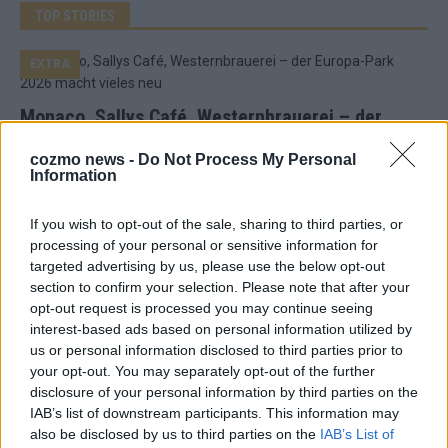
TOP STORIES
EXTRA
Monaco, Sallys Café, Westernbrauerei – der
Europa-Park 2026 macht vieles neu
cozmo news -
Do Not Process My Personal
Juni 2026
Information
If you wish to opt-out of the sale, sharing to third parties, or
KOMMENTAR
processing of your personal or sensitive information for
targeted advertising by us, please use the below opt-out
DARA gewinnt verdient, Israel beunruhigend –
section to confirm your selection. Please note that after your
opt-out request is processed you may continue seeing
unser Kommentar zum ESC 2026
interest-based ads based on personal information utilized by
Mai 2026
us or personal information disclosed to third parties prior to
your opt-out. You may separately opt-out of the further
disclosure of your personal information by third parties on the
KOMMENTAR
IAB’s list of downstream participants. This information may
ESC-Finale morgen: Finnland Favorit, Australien
also be disclosed by us to third parties on the
IAB’s List of
aufgestiegen – alle 25 Acts im Kurzcheck