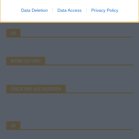
Abend in Bildern
Data Deletion
Data Access
Privacy Policy
Mai 2026
AD
WERBE BEI UNS!
CHECK UNS AUF FACEBOOK
AD