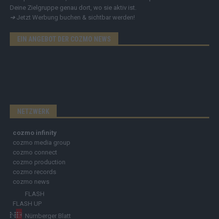
Deine Zielgruppe genau dort, wo sie aktiv ist.
➔
Jetzt Werbung buchen & sichtbar werden!
EIN ANGEBOT DER COZMO NEWS
NETZWERK
cozmo infinity
cozmo media group
cozmo connect
cozmo production
cozmo records
cozmo news
FLASH
FLASH UP
Nürnberger Blatt