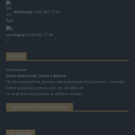
WhatsApp:
0162 862 71 99
Signal:
0162 862 71 99
MEDIA
Mediadaten
Deine Botschaft. Unsere Bühne.
Ob Sponsored Post, Banner oder individuelle Kooperation – erreiche
Deine Zielgruppe genau dort, wo sie aktiv ist.
➔
Jetzt Werbung buchen & sichtbar werden!
EIN ANGEBOT DER COZMO NEWS
NETZWERK