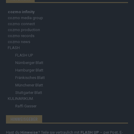
cozmo infinity
cozmo media group
cozmo connect
cozmo production
cozmo records
cozmo news
FLASH
FLASH UP
Nürnberger Blatt
Hamburger Blatt
Fränkisches Blatt
Münchener Blatt
Stuttgarter Blatt
KULINARIKUM.
Raffi Gasser
HINWEISGEBER
Hast du
Hinweise
? Teile sie vertraulich mit
FLASH UP
– per Post, E-