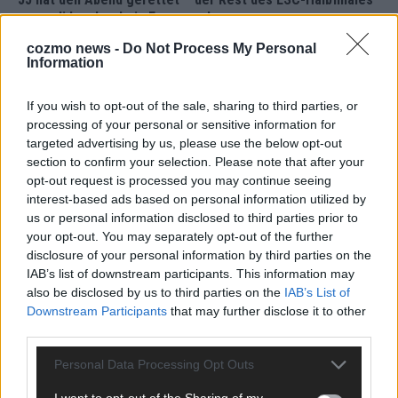
war solide, aber kein Feuerwerk
Mai 2026
cozmo news -
Do Not Process My Personal
Information
EXTRA
If you wish to opt-out of the sale, sharing to third parties, or
ESC-Halbfinale 2: Das sagen die Wettquoten – vier sicher,
processing of your personal or sensitive information for
sechs zittern, einer chancenlos!
targeted advertising by us, please use the below opt-out
Mai 2026
section to confirm your selection. Please note that after your
opt-out request is processed you may continue seeing
interest-based ads based on personal information utilized by
KOMMENTAR
Wer zahlt, steht im Finale – ist das beim ESC wirklich fair?
us or personal information disclosed to third parties prior to
your opt-out. You may separately opt-out of the further
Mai 2026
disclosure of your personal information by third parties on the
IAB’s list of downstream participants. This information may
also be disclosed by us to third parties on the
IAB’s List of
EXTRA
Eurovision Song Contest 2026: Das erste Halbfinale – der
Downstream Participants
that may further disclose it to other
Abend in Bildern
third parties.
Mai 2026
Personal Data Processing Opt Outs
I want to opt-out of the Sharing of my