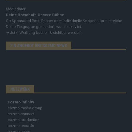
Mediadaten
Deine Botschaft. Unsere Bühne.
Ob Sponsored Post, Banner oder individuelle Kooperation – erreiche
Deine Zielgruppe genau dort, wo sie aktiv ist.
➔
Jetzt Werbung buchen & sichtbar werden!
EIN ANGEBOT DER COZMO NEWS
NETZWERK
cozmo infinity
cozmo media group
cozmo connect
cozmo production
cozmo records
cozmo news