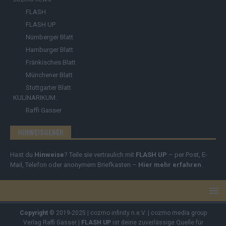
FLASH
FLASH UP
Nürnberger Blatt
Hamburger Blatt
Fränkisches Blatt
Münchener Blatt
Stuttgarter Blatt
KULINARIKUM.
Raffi Gasser
HINWEISGEBER
Hast du
Hinweise
? Teile sie vertraulich mit
FLASH UP
– per Post, E-
Mail, Telefon oder anonymem Briefkasten –
Hier mehr erfahren
.
Copyright
© 2019-2025 | cozmo infinity n.e.V. | cozmo media group
Verlag Raffi Gasser |
FLASH UP
ist deine zuverlässige Quelle für