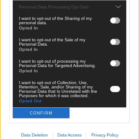
Personal Data Processing Opt Outs
I want to opt-out of the Sharing of my
personal data.
Opted In
Über Redaktion | FLASH UP
22529 Artikel
I want to opt-out of the Sale of my
Personal Data.
Hier schreiben, posten und kuratieren unsere Redakteur alles,
Opted In
was euch wirklich interessiert! Wir sind das Team hinter den
I want to opt-out of processing my
News, Storys und Videos, die ihr auf FLASH UP seht. Ob
Personal Data for Targeted Advertising.
brandheiße Nachrichten, coole Tipps, spannende Hintergründe
Opted In
oder crazy Trends – wir checken alles für euch, filtern das
Wichtigste raus und bringen’s auf den Punkt.
I want to opt-out of Collection, Use,
Retention, Sale, and/or Sharing of my
Personal Data that Is Unrelated with the
Purposes for which it was collected.
Opted Out
CONFIRM
1 TRACKBACK / PINGBACK
Blaue Nacht 2025 – Ein Leuchtturm der Kreativität in Nürnberg
Data Deletion
Data Access
Privacy Policy
⋆ FLASH UP