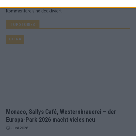
Kommentare sind deaktiviert.
TOP STORIES
EXTRA
Monaco, Sallys Café, Westernbrauerei – der
Europa-Park 2026 macht vieles neu
Juni 2026