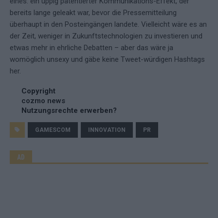
eines: ein üppig patentierter Kommunikations-Effekt, der
bereits lange geleakt war, bevor die Pressemitteilung
überhaupt in den Posteingängen landete. Vielleicht wäre es an
der Zeit, weniger in Zukunftstechnologien zu investieren und
etwas mehr in ehrliche Debatten – aber das wäre ja
womöglich unsexy und gäbe keine Tweet-würdigen Hashtags
her.
Copyright
cozmo news
Nutzungsrechte erwerben?
GAMESCOM
INNOVATION
PR
AD