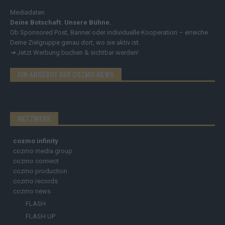
Mediadaten
Deine Botschaft. Unsere Bühne.
Ob Sponsored Post, Banner oder individuelle Kooperation – erreiche
Deine Zielgruppe genau dort, wo sie aktiv ist.
➔
Jetzt Werbung buchen & sichtbar werden!
EIN ANGEBOT DER COZMO NEWS
NETZWERK
cozmo infinity
cozmo media group
cozmo connect
cozmo production
cozmo records
cozmo news
FLASH
FLASH UP