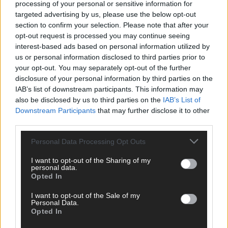
processing of your personal or sensitive information for
News, Storys und Videos, die ihr auf FLASH UP seht. Ob
targeted advertising by us, please use the below opt-out
brandheiße Nachrichten, coole Tipps, spannende Hintergründe
section to confirm your selection. Please note that after your
oder crazy Trends – wir checken alles für euch, filtern das
opt-out request is processed you may continue seeing
Wichtigste raus und bringen’s auf den Punkt.
interest-based ads based on personal information utilized by
us or personal information disclosed to third parties prior to
your opt-out. You may separately opt-out of the further
disclosure of your personal information by third parties on the
IAB’s list of downstream participants. This information may
also be disclosed by us to third parties on the
IAB’s List of
TOP STORIES
Downstream Participants
that may further disclose it to other
third parties.
EXTRA
Personal Data Processing Opt Outs
Monaco, Sallys Café, Westernbrauerei – der
I want to opt-out of the Sharing of my
personal data.
Europa-Park 2026 macht vieles neu
Opted In
Juni 2026
I want to opt-out of the Sale of my
Personal Data.
Opted In
KOMMENTAR