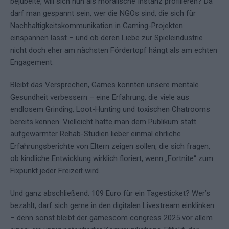
bejubelte, will sich nun als moralische Instanz profilieren? Da
darf man gespannt sein, wer die NGOs sind, die sich für
Nachhaltigkeitskommunikation in Gaming-Projekten
einspannen lässt – und ob deren Liebe zur Spieleindustrie
nicht doch eher am nächsten Fördertopf hängt als am echten
Engagement.
Bleibt das Versprechen, Games könnten unsere mentale
Gesundheit verbessern – eine Erfahrung, die viele aus
endlosem Grinding, Loot-Hunting und toxischen Chatrooms
bereits kennen. Vielleicht hätte man dem Publikum statt
aufgewärmter Rehab-Studien lieber einmal ehrliche
Erfahrungsberichte von Eltern zeigen sollen, die sich fragen,
ob kindliche Entwicklung wirklich floriert, wenn „Fortnite“ zum
Fixpunkt jeder Freizeit wird.
Und ganz abschließend: 109 Euro für ein Tagesticket? Wer’s
bezahlt, darf sich gerne in den digitalen Livestream einklinken
– denn sonst bleibt der gamescom congress 2025 vor allem