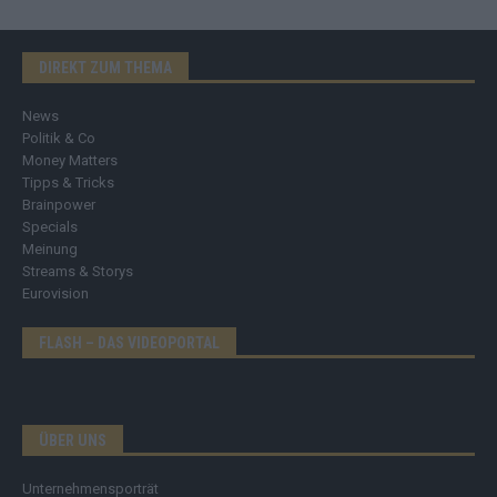
DIREKT ZUM THEMA
News
Politik & Co
Money Matters
Tipps & Tricks
Brainpower
Specials
Meinung
Streams & Storys
Eurovision
FLASH – DAS VIDEOPORTAL
ÜBER UNS
Unternehmensporträt