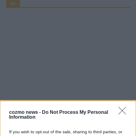
AD
cozmo news -
Do Not Process My Personal
Information
Über Redaktion | FLASH UP
22529 Artikel
Hier schreiben, posten und kuratieren unsere Redakteur alles,
If you wish to opt-out of the sale, sharing to third parties, or
was euch wirklich interessiert! Wir sind das Team hinter den