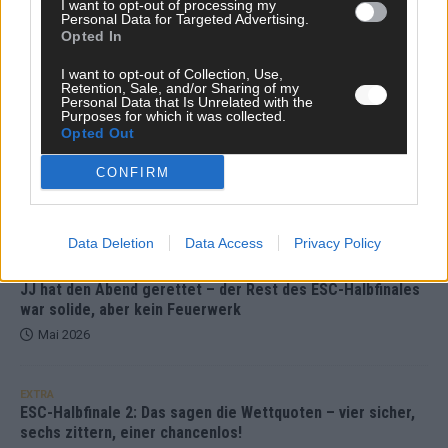
I want to opt-out of processing my
Personal Data for Targeted Advertising.
DARA gewinnt verdient, Israel beunruhigend –
Opted In
unser Kommentar zum ESC 2026
I want to opt-out of Collection, Use,
Retention, Sale, and/or Sharing of my
Mai 2026
Personal Data that Is Unrelated with the
Purposes for which it was collected.
Opted Out
KOMMENTAR
ESC-Finale morgen: Finnland Favorit, Australien
CONFIRM
aufgestiegen – alle 25 Acts im Kurzcheck
Mai 2026
Data Deletion
Data Access
Privacy Policy
KOMMENTAR
JJ hat den Abend gerettet – der Rest des ESC-Halbfinales
war solide, aber kein Feuerwerk
Mai 2026
EXTRA
ESC-Halbfinale 2: Das sagen die Wettquoten – vier sicher,
sechs zittern, einer chancenlos!