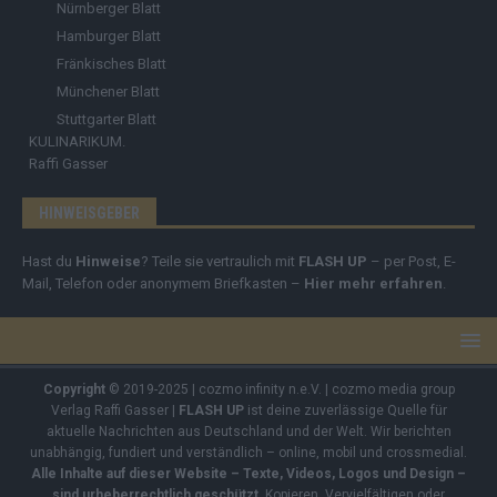
Nürnberger Blatt
Hamburger Blatt
Fränkisches Blatt
Münchener Blatt
Stuttgarter Blatt
KULINARIKUM.
Raffi Gasser
HINWEISGEBER
Hast du
Hinweise
? Teile sie vertraulich mit
FLASH UP
– per Post, E-
Mail, Telefon oder anonymem Briefkasten –
Hier mehr erfahren
.
Copyright
© 2019-2025 | cozmo infinity n.e.V. | cozmo media group
Verlag Raffi Gasser |
FLASH UP
ist deine zuverlässige Quelle für
aktuelle Nachrichten aus Deutschland und der Welt. Wir berichten
unabhängig, fundiert und verständlich – online, mobil und crossmedial.
Alle Inhalte auf dieser Website – Texte, Videos, Logos und Design –
sind urheberrechtlich geschützt
. Kopieren, Vervielfältigen oder