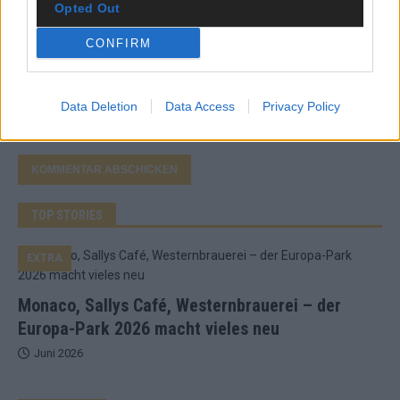
Opted Out
*
E-Mail
CONFIRM
Benachrichtige mich über nachfolgende Kommentare via E-
Mail.
Data Deletion
Data Access
Privacy Policy
Benachrichtige mich über neue Beiträge via E-Mail.
TOP STORIES
EXTRA
Monaco, Sallys Café, Westernbrauerei – der
Europa-Park 2026 macht vieles neu
Juni 2026