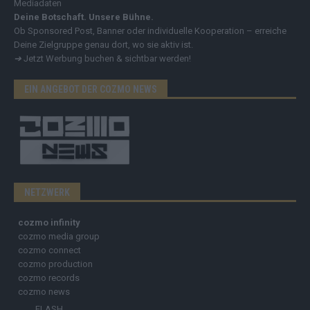
Mediadaten
Deine Botschaft. Unsere Bühne.
Ob Sponsored Post, Banner oder individuelle Kooperation – erreiche
Deine Zielgruppe genau dort, wo sie aktiv ist.
➔
Jetzt Werbung buchen & sichtbar werden!
EIN ANGEBOT DER COZMO NEWS
NETZWERK
cozmo infinity
cozmo media group
cozmo connect
cozmo production
cozmo records
cozmo news
FLASH