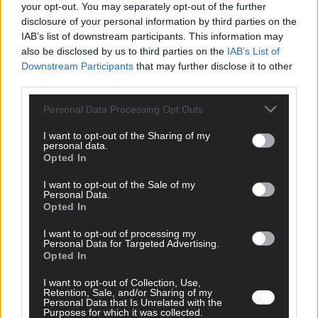
your opt-out. You may separately opt-out of the further
disclosure of your personal information by third parties on the
Hinterlasse einen Kommentar
IAB’s list of downstream participants. This information may
also be disclosed by us to third parties on the
IAB’s List of
Wir freuen uns auf deinen Beitrag!
Diskutiere mit und teile deine
Downstream Participants
that may further disclose it to other
Perspektive. Mit * gekennzeichnete Angaben sind Pflichtfelder.
third parties.
Bitte nutze deinen Klarnamen (Vor- und Nachname) und eine
gültige E-Mail-Adresse (wird nicht veröffentlicht). Wir prüfen
Personal Data Processing Opt Outs
jeden Kommentar kurz. Beiträge, die unsere
Netiquette
I want to opt-out of the Sharing of my
respektieren, werden freigeschaltet; Hassrede, Beleidigungen,
personal data.
Hetze, Spam oder Werbung werden nicht veröffentlicht. Es
Opted In
gelten unsere
Datenschutzvereinbarungen
.
I want to opt-out of the Sale of my
*
Kommentar
Personal Data.
Opted In
I want to opt-out of processing my
Personal Data for Targeted Advertising.
Opted In
I want to opt-out of Collection, Use,
Retention, Sale, and/or Sharing of my
*
Vor- und Nachname
Personal Data that Is Unrelated with the
Purposes for which it was collected.