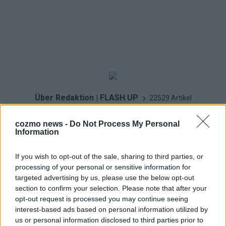
Über Redaktion | FLASH UP
22529 Artikel
Hier schreiben, posten und kuratieren unsere Redakteur alles,
cozmo news -
Do Not Process My Personal
was euch wirklich interessiert! Wir sind das Team hinter den
Information
News, Storys und Videos, die ihr auf FLASH UP seht. Ob
brandheiße Nachrichten, coole Tipps, spannende Hintergründe
If you wish to opt-out of the sale, sharing to third parties, or
oder crazy Trends – wir checken alles für euch, filtern das
processing of your personal or sensitive information for
Wichtigste raus und bringen’s auf den Punkt.
targeted advertising by us, please use the below opt-out
section to confirm your selection. Please note that after your
opt-out request is processed you may continue seeing
interest-based ads based on personal information utilized by
us or personal information disclosed to third parties prior to
KOMMENTARE