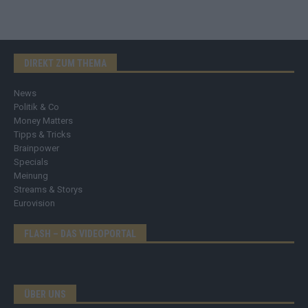
DIREKT ZUM THEMA
News
Politik & Co
Money Matters
Tipps & Tricks
Brainpower
Specials
Meinung
Streams & Storys
Eurovision
FLASH – DAS VIDEOPORTAL
ÜBER UNS