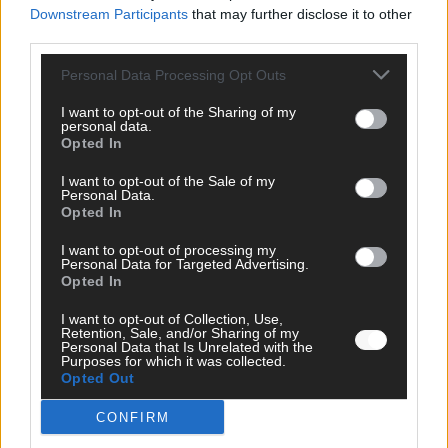
Wir freuen uns auf deinen Beitrag!
Diskutiere mit und teile deine
Downstream Participants
that may further disclose it to other
Perspektive. Mit * gekennzeichnete Angaben sind Pflichtfelder.
third parties.
Bitte nutze deinen Klarnamen (Vor- und Nachname) und eine
Personal Data Processing Opt Outs
gültige E-Mail-Adresse (wird nicht veröffentlicht). Wir prüfen
jeden Kommentar kurz. Beiträge, die unsere
Netiquette
I want to opt-out of the Sharing of my
respektieren, werden freigeschaltet; Hassrede, Beleidigungen,
personal data.
Hetze, Spam oder Werbung werden nicht veröffentlicht. Es
Opted In
gelten unsere
Datenschutzvereinbarungen
.
I want to opt-out of the Sale of my
Personal Data.
*
Kommentar
Opted In
I want to opt-out of processing my
Personal Data for Targeted Advertising.
Opted In
I want to opt-out of Collection, Use,
Retention, Sale, and/or Sharing of my
*
Vor- und Nachname
Personal Data that Is Unrelated with the
Purposes for which it was collected.
Opted Out
*
E-Mail
CONFIRM