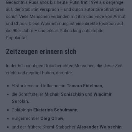
Gedächtnis Russlands bis heute. Putin trat 1999 als derjenige
auf, der Stabilität versprach – und durch autoritäre Strukturen
schuf. Viele Menschen verbinden mit ihm das Ende von Armut
und Chaos. Diese Wahrnehmung ist eine direkte Reaktion auf
die 90er Jahre – und erklärt Putins lang anhaltende
Popularität.
Zeitzeugen erinnern sich
In der 60-minütigen Doku berichten Menschen, die diese Zeit
erlebt und geprägt haben, darunter:
Historikerin und Influencerin
Tamara Eidelman
,
die Schriftsteller
Michail Schischkin
und
Wladimir
Sorokin
,
Politologin
Ekaterina Schulmann
,
Bürgerrechtler
Oleg Orlow
,
und der frühere Kreml-Stabschef
Alexander Woloschin
,