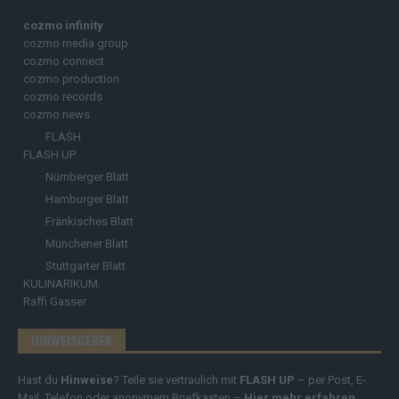
cozmo infinity
cozmo media group
cozmo connect
cozmo production
cozmo records
cozmo news
FLASH
FLASH UP
Nürnberger Blatt
Hamburger Blatt
Fränkisches Blatt
Münchener Blatt
Stuttgarter Blatt
KULINARIKUM.
Raffi Gasser
HINWEISGEBER
Hast du
Hinweise
? Teile sie vertraulich mit
FLASH UP
– per Post, E-
Mail, Telefon oder anonymem Briefkasten –
Hier mehr erfahren
.