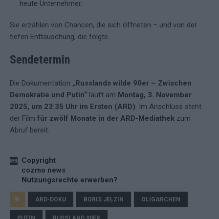
heute Unternehmer.
Sie erzählen von Chancen, die sich öffneten – und von der
tiefen Enttäuschung, die folgte.
Sendetermin
Die Dokumentation
„Russlands wilde 90er – Zwischen
Demokratie und Putin“
läuft am
Montag, 3. November
2025, um 23:35 Uhr im Ersten (ARD)
. Im Anschluss steht
der Film
für zwölf Monate in der ARD-Mediathek
zum
Abruf bereit.
Copyright
cozmo news
Nutzungsrechte erwerben?
ARD-DOKU
BORIS JELZIN
OLIGARCHEN
PUTIN
RUSSLAND 90ER