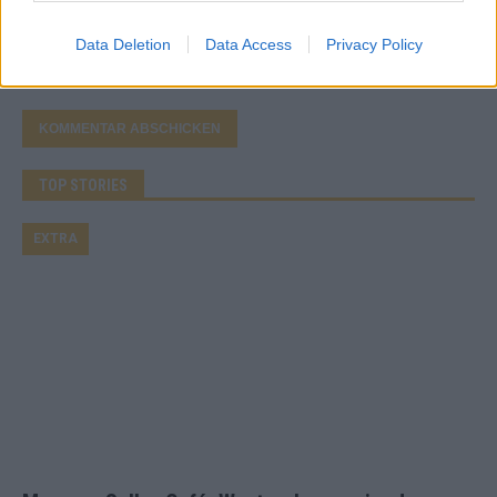
Benachrichtige mich über nachfolgende Kommentare via E-
Mail.
Data Deletion
Data Access
Privacy Policy
Benachrichtige mich über neue Beiträge via E-Mail.
TOP STORIES
EXTRA