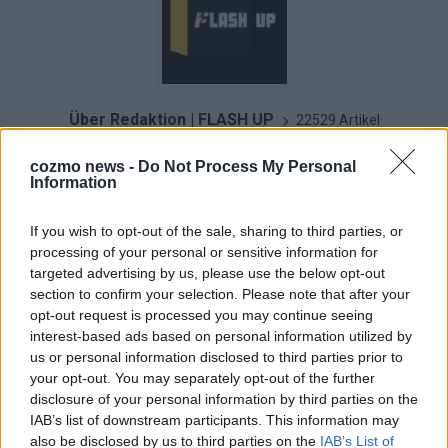
Über Redaktion | FLASH UP
22529 Artikel
Hier schreiben, posten und kuratieren unsere Redakteur alles,
cozmo news -
Do Not Process My Personal
was euch wirklich interessiert! Wir sind das Team hinter den
Information
News, Storys und Videos, die ihr auf FLASH UP seht. Ob
brandheiße Nachrichten, coole Tipps, spannende Hintergründe
If you wish to opt-out of the sale, sharing to third parties, or
oder crazy Trends – wir checken alles für euch, filtern das
processing of your personal or sensitive information for
Wichtigste raus und bringen’s auf den Punkt.
targeted advertising by us, please use the below opt-out
section to confirm your selection. Please note that after your
opt-out request is processed you may continue seeing
interest-based ads based on personal information utilized by
us or personal information disclosed to third parties prior to
KOMMENTARE
your opt-out. You may separately opt-out of the further
disclosure of your personal information by third parties on the
Hinterlasse einen Kommentar
IAB’s list of downstream participants. This information may
also be disclosed by us to third parties on the
IAB’s List of