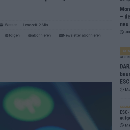
Mona
and Favorit, Australien aufgestiegen – alle 25 Acts im Kurzcheck
– de
neu
Wissen
· Lesezeit: 2 Min.
Ju
ne Zahl zur Ikone wurde: 70 Jahre ESC-Wertungsgeschichte!
folgen
abonnieren
Newsletter abonnieren
KO
ett – 26 Länder wollen den Sieg in Wien
EUROVISION
t – der Rest des ESC-Halbfinales war solide, aber kein Feuerwerk
DARA
beu
ESC
gen die Wettquoten – vier sicher, sechs zittern, einer chancenlos!
Ma
esternbrauerei – der Europa-Park 2026 macht vieles neu
EXTRA
KOMM
 Israel beunruhigend – unser Kommentar zum ESC 2026
ESC-F
aufg
Ma