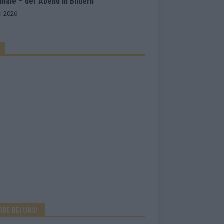
inale – der Abend in Bildern
i 2026
RBE BEI UNS!