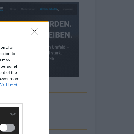
sonal or
ection to
ou may
 personal
out of the
 downstream
B’s List of
ECK UNS AUF FACEBOOK