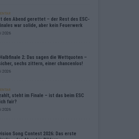
ENTAR
at den Abend gerettet – der Rest des ESC-
inales war solide, aber kein Feuerwerk
i 2026
Halbfinale 2: Das sagen die Wettquoten –
sicher, sechs zittern, einer chancenlos!
i 2026
ENTAR
ahlt, steht im Finale – ist das beim ESC
ich fair?
i 2026
vision Song Contest 2026: Das erste