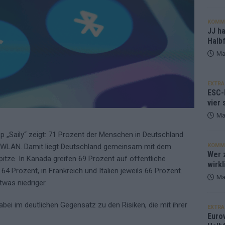
KOMM
JJ h
Halbf
Ma
EXTRA
ESC-
vier 
Ma
 „Saily“ zeigt: 71 Prozent der Menschen in Deutschland
s WLAN. Damit liegt Deutschland gemeinsam mit dem
KOMM
Wer z
pitze. In Kanada greifen 69 Prozent auf öffentliche
wirkl
64 Prozent, in Frankreich und Italien jeweils 66 Prozent.
Ma
twas niedriger.
abei im deutlichen Gegensatz zu den Risiken, die mit ihrer
EXTRA
Euro