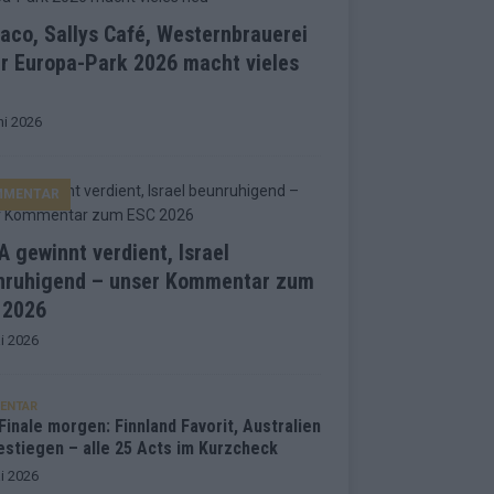
co, Sallys Café, Westernbrauerei
r Europa-Park 2026 macht vieles
ni 2026
MMENTAR
 gewinnt verdient, Israel
nruhigend – unser Kommentar zum
 2026
i 2026
ENTAR
inale morgen: Finnland Favorit, Australien
estiegen – alle 25 Acts im Kurzcheck
i 2026