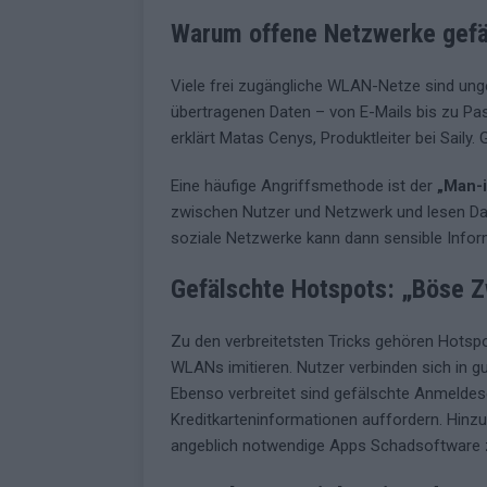
Warum offene Netzwerke gefäh
Viele frei zugängliche WLAN-Netze sind unge
übertragenen Daten – von E-Mails bis zu Pas
erklärt Matas Cenys, Produktleiter bei Saily.
Eine häufige Angriffsmethode ist der
„Man-i
zwischen Nutzer und Netzwerk und lesen Date
soziale Netzwerke kann dann sensible Infor
Gefälschte Hotspots: „Böse Z
Zu den verbreitetsten Tricks gehören Hotsp
WLANs imitieren. Nutzer verbinden sich in 
Ebenso verbreitet sind gefälschte Anmeldes
Kreditkarteninformationen auffordern. Hin
angeblich notwendige Apps Schadsoftware z