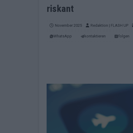
EUROVISION
riskant
[ Mai 2026 ]
ESC-Finale morgen: Finnl
KOMMENTAR
November 2025
Redaktion | FLASH UP
[ Mai 2026 ]
„Douze Points“ – wie ei
WhatsApp
kontaktieren
folgen
EUROVISION
[ Mai 2026 ]
Das ESC-Finale ist kompl
[ Mai 2026 ]
JJ hat den Abend gerette
KOMMENTAR
[ Mai 2026 ]
ESC-Halbfinale 2: Das sa
EXTRA
[ Juni 2026 ]
Monaco, Sallys Café, W
[ Mai 2026 ]
DARA gewinnt verdient,
KOMMENTAR