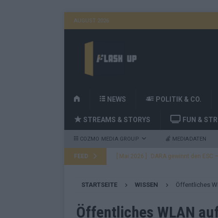
AUGUST 2026
H
NEWS
POLITIK & CO.
O
STREAMS & STORYS
FUN & ST
M
E
COZMO MEDIA GROUP
MEDIADATEN
FEED
[ Mai 2026 ]
DARA gewinnt den ESC – B
fast leer aus
EUROVISION
STARTSEITE
WISSEN
Öffentliches W
[ Mai 2026 ]
JJ, Lordi, Verka Serduchk
[ Mai 2026 ]
ESC-Finale heute Abend –
Öffentliches WLAN auf