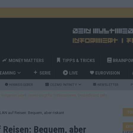
MONEY MATTERS
TIPPS & TRICKS
BRAINPO
REAMING
SERIE
LIVE
EUROVISION
HINWEISGEBER
COZMO INFINITY
NEWSLETTER
P
ulgarien jubelt, Israel sorgt für Diskussionen, Deutschland geht
TO
LAN auf Reisen: Bequem, aber riskant
a und Billy Joel – das ESC-Finale wird eine Party
EUROVISION
 Startreihenfolge steht, Deutschland singt als Zweites!
 Reisen: Bequem, aber
EXT