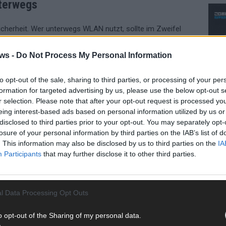
nterwegs
icherheit. Wer unterwegs WLAN nutzt, sollte im Zweifel
tsächlich offiziell ist – besonders wenn mehrere WLAN-
r Blick auf die Adressleiste: Nur Websites mit HTTPS-
ws -
Do Not Process My Personal Information
. Für Onlinebanking oder andere sensible Vorgänge
der die Verbindung über ein VPN abzusichern.
to opt-out of the sale, sharing to third parties, or processing of your per
formation for targeted advertising by us, please use the below opt-out s
ifreigaben oder die automatische Netzwerkerkennung in
r selection. Please note that after your opt-out request is processed y
bekannte Apps oder Plugins, die angeblich für den Zugang
eing interest-based ads based on personal information utilized by us or
disclosed to third parties prior to your opt-out. You may separately opt-
ch nicht installiert werden.
losure of your personal information by third parties on the IAB’s list of
. This information may also be disclosed by us to third parties on the
IA
CH
Participants
that may further disclose it to other third parties.
 REISEN
DATENSICHERHEIT
MAN-IN-THE-MIDDLE
l Data Processing Opt Outs
VPN
AD
o opt-out of the Sharing of my personal data.