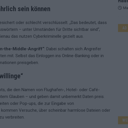
Halbf
rlich sein können
Ma
sichert oder schlecht verschlüsselt. „Das bedeutet, dass
AD
swörtern – unter Umständen für Dritte sichtbar sind“,
 Genau das nutzen Cyberkriminelle gezielt aus.
n-the-Middle-Angriff“
: Dabei schalten sich Angreifer
n mit. Selbst das Einloggen ins Online-Banking oder in
mationen preisgeben.
willinge“
ots, die den Namen von Flughafen-, Hotel- oder Café-
gutem Glauben – und geben damit unbemerkt Daten preis.
eiten oder Pop-ups, die zur Eingabe von
zu kommen Versuche, über scheinbar harmlose Dateien oder
u verbreiten.
WE