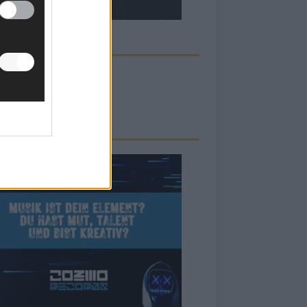
ECK UNS AUF FACEBOOK