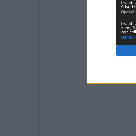
I want 
Advertis
Opted 
I want t
of my P
was col
Opted 