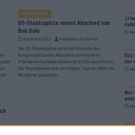
KOMM
NACHRICHTEN
JJ h
US-Staatsspitze nimmt Abschied von
Halbf
Bob Dole
Ma
Dezember 2021
Redaktion | FLASH UP
Die US-Staatsspitze hat in der Rotunde des
EXTRA
hen
Kongressgebäudes Abschied vom früheren
ESC-
vier 
ng zum
Präsidentschaftskandidaten Bob Dole genommen.
 Am
Der Republikaner war vor einigen Tage im Alter von
Ma
ritt
98 Jahren gestorben.
KOMM
Wer z
wirkl
Ma
ich
EXTRA
Euro