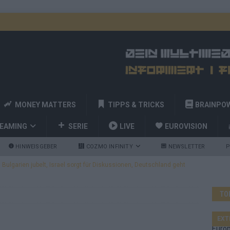
MONEY MATTERS
TIPPS & TRICKS
BRAINPO
REAMING
SERIE
LIVE
EUROVISION
HINWEISGEBER
COZMO INFINITY
NEWSLETTER
P
ulgarien jubelt, Israel sorgt für Diskussionen, Deutschland geht
TO
a und Billy Joel – das ESC-Finale wird eine Party
EUROVISION
 Startreihenfolge steht, Deutschland singt als Zweites!
EXT