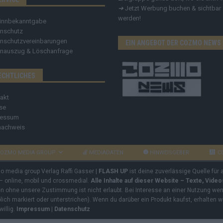
➔
Jetzt Werbung buchen & sichtbar
werden!
innbekanntgabe
nschutz
nschutzvereinbarungen
EIN ANGEBOT DER COZMO NEWS
nauszug & Löschanfrage
ECHTLICHES
akt
se
ressum
nachweis
OZMO MEDIA GROUP
MEDIADATEN
HINWEISGEBER
C
mo media group Verlag Raffi Gasser |
FLASH UP
ist deine zuverlässige Quelle für
 – online, mobil und crossmedial.
Alle Inhalte auf dieser Website – Texte, Vide
ben ohne unsere Zustimmung ist nicht erlaubt. Bei Interesse an einer Nutzung wend
rblich markiert oder unterstrichen). Wenn du darüber ein Produkt kaufst, erhalten w
willig.
Impressum
|
Datenschutz