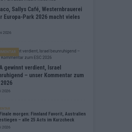
co, Sallys Café, Westernbrauerei
r Europa-Park 2026 macht vieles
ni 2026
MMENTAR
 gewinnt verdient, Israel
nruhigend – unser Kommentar zum
 2026
i 2026
ENTAR
inale morgen: Finnland Favorit, Australien
estiegen – alle 25 Acts im Kurzcheck
i 2026