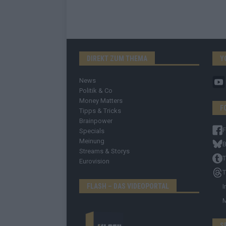
DIREKT ZUM THEMA
Y
News
Politik & Co
Money Matters
F
Tipps & Tricks
Brainpower
Specials
Meinung
B
Streams & Storys
T
Eurovision
T
FLASH – DAS VIDEOPORTAL
I
S