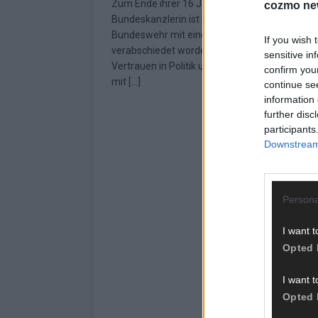
Zum Ende ihrer 16 Jahre währenden Amtszeit
cozmo ne
Bundeskanzlerin ist Angela Merkel von der
Bundeswehr mit einem Großen Zapfenstreich
If you wish 
verabschiedet worden. In ihrer Rede wirbt sie
sensitive in
Vertrauen in Politik und Wissenschaft und rec
confirm you
mit
[…]
continue se
information 
further disc
participants
Downstream 
Persona
I want t
Opted 
I want t
Opted 