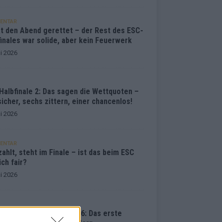
ENTAR
at den Abend gerettet – der Rest des ESC-
inales war solide, aber kein Feuerwerk
i 2026
Halbfinale 2: Das sagen die Wettquoten –
sicher, sechs zittern, einer chancenlos!
i 2026
ENTAR
ahlt, steht im Finale – ist das beim ESC
ich fair?
i 2026
vision Song Contest 2026: Das erste