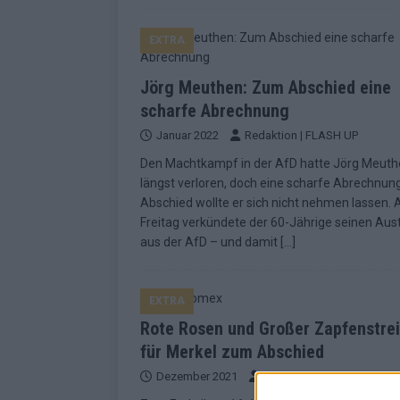
EXTRA
Jörg Meuthen: Zum Abschied eine
scharfe Abrechnung
Januar 2022
Redaktion | FLASH UP
Den Machtkampf in der AfD hatte Jörg Meut
längst verloren, doch eine scharfe Abrechnu
Abschied wollte er sich nicht nehmen lassen.
Freitag verkündete der 60-Jährige seinen Aust
aus der AfD – und damit
[…]
EXTRA
Rote Rosen und Großer Zapfenstre
für Merkel zum Abschied
Dezember 2021
Redaktion | FLASH UP