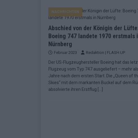
EUROVISION
NACHRICHTEN
[ Mai 2026 ]
ESC-Finale morgen: Finnl
KOMMENTAR
Abschied von der Königin der Lüfte
[ Mai 2026 ]
„Douze Points“ – wie ei
Boeing 747 landete 1970 erstmals 
Nürnberg
EUROVISION
Februar 2023
Redaktion | FLASH UP
[ Mai 2026 ]
Das ESC-Finale ist kompl
Der US-Flugzeughersteller Boeing hat das letz
[ Mai 2026 ]
JJ hat den Abend gerette
Flugzeug vom Typ 747 ausgeliefert – mehr al
Jahre nach dem ersten Start. Die „Queen of t
KOMMENTAR
Skies“ mit dem markanten Buckel auf dem R
[ Mai 2026 ]
ESC-Halbfinale 2: Das sa
absolvierte ihren Erstflug
[…]
EXTRA
[ Juni 2026 ]
Monaco, Sallys Café, W
[ Mai 2026 ]
DARA gewinnt verdient,
KOMMENTAR