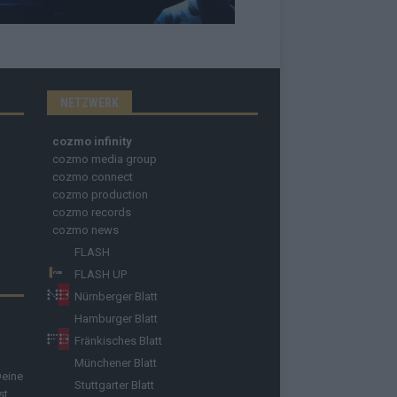
NETZWERK
cozmo infinity
cozmo media group
cozmo connect
cozmo production
cozmo records
cozmo news
FLASH
FLASH UP
Nürnberger Blatt
Hamburger Blatt
Fränkisches Blatt
Münchener Blatt
Deine
Stuttgarter Blatt
st.