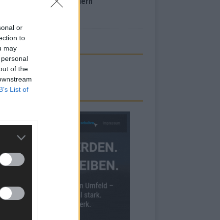
inale – der Abend in Bildern
i 2026
sonal or
ection to
ou may
 personal
out of the
 downstream
B’s List of
RBE BEI UNS!