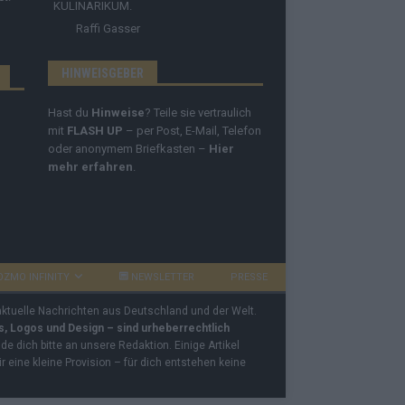
KULINARIKUM.
Raffi Gasser
HINWEISGEBER
Hast du
Hinweise
? Teile sie vertraulich
mit
FLASH UP
– per Post, E-Mail, Telefon
oder anonymem Briefkasten –
Hier
mehr erfahren
.
OZMO INFINITY
NEWSLETTER
PRESSE
 aktuelle Nachrichten aus Deutschland und der Welt.
os, Logos und Design – sind urheberrechtlich
e dich bitte an unsere Redaktion. Einige Artikel
ir eine kleine Provision – für dich entstehen keine