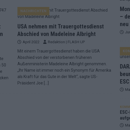
Mona
NACHRICHTEN
and Favorit, Australien aufgestiegen – alle 25 Acts im Kurzcheck
– de
neu
:
USA nehmen mit Trauergottesdienst
Ju
ne Zahl zur Ikone wurde: 70 Jahre ESC-Wertungsgeschichte!
in
Abschied von Madeleine Albright
April 2022
Redaktion | FLASH UP
Mit einem Trauergottesdienst haben die USA
KO
ett – 26 Länder wollen den Sieg in Wien
EUROVISION
Abschied von der verstorbenen früheren
te
t – der Rest des ESC-Halbfinales war solide, aber kein Feuerwerk
Außenministerin Madeleine Albright genommen.
s 50
DARA
„Ihr Name ist immer noch ein Synonym für Amerika
he
beu
als Kraft für das Gute in der Welt“, sagte US-
ücken
ESC
gen die Wettquoten – vier sicher, sechs zittern, einer chancenlos!
Präsident Joe
[…]
Ma
esternbrauerei – der Europa-Park 2026 macht vieles neu
EXTRA
KOMM
 Israel beunruhigend – unser Kommentar zum ESC 2026
ESC-F
aufg
Ma