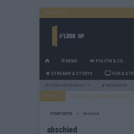
AUGUST 2026
H
NEWS
POLITIK & CO.
O
STREAMS & STORYS
FUN & ST
M
E
COZMO MEDIA GROUP
MEDIADATEN
FEED
[ Mai 2026 ]
DARA gewinnt den ESC – B
fast leer aus
EUROVISION
STARTSEITE
abschied
[ Mai 2026 ]
JJ, Lordi, Verka Serduchk
[ Mai 2026 ]
ESC-Finale heute Abend –
abschied