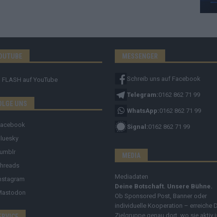
OUTUBE
MESSENGER
Schreib uns auf Facebook
FLASH
auf YouTube
Telegram:
0162 862 71 99
OLGE UNS
WhatsApp:
0162 862 71 99
Facebook
Signal:
0162 862 71 99
luesky
umblr
MEDIA
hreads
Mediadaten
nstagram
Deine Botschaft. Unsere Bühne.
Mastodon
Ob Sponsored Post, Banner oder
individuelle Kooperation – erreiche 
Zielgruppe genau dort, wo sie aktiv i
ERVICE