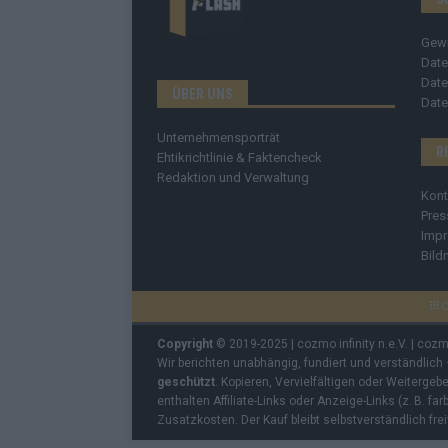
Gew
Date
Date
ÜBER UNS
Date
Unternehmensporträt
R
Ehtikrichtlinie & Faktencheck
Redaktion und Verwaltung
Kont
Pres
Imp
Bild
C
Copyright
© 2019-2025 | cozmo infinity n.e.V. | coz
Wir berichten unabhängig, fundiert und verständlich
geschützt
. Kopieren, Vervielfältigen oder Weiterge
enthalten Affiliate-Links oder Anzeige-Links (z. B. fa
Zusatzkosten. Der Kauf bleibt selbstverständlich frei