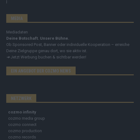
MEDIA
Mediadaten
Deine Botschaft. Unsere Bühne.
Ob Sponsored Post, Banner oder individuelle Kooperation – erreiche
Deine Zielgruppe genau dort, wo sie aktiv ist.
➔
Jetzt Werbung buchen & sichtbar werden!
EIN ANGEBOT DER COZMO NEWS
NETZWERK
cozmo infinity
cozmo media group
cozmo connect
cozmo production
cozmo records