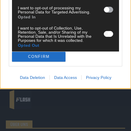
DIREKT ZUM THEMA
I want to opt-out of processing my
Personal Data for Targeted Advertising.
News
Opted In
Politik & Co
Money Matters
I want to opt-out of Collection, Use,
Retention, Sale, and/or Sharing of my
Tipps & Tricks
Personal Data that Is Unrelated with the
Brainpower
Purposes for which it was collected.
Specials
Opted Out
Meinung
Streams & Storys
CONFIRM
Eurovision
FLASH – DAS VIDEOPORTAL
Data Deletion
Data Access
Privacy Policy
ÜBER UNS