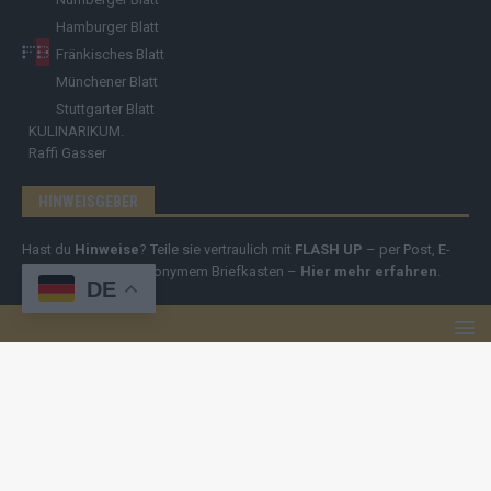
Hamburger Blatt
Fränkisches Blatt
Münchener Blatt
Stuttgarter Blatt
KULINARIKUM.
Raffi Gasser
HINWEISGEBER
Hast du
Hinweise
? Teile sie vertraulich mit
FLASH UP
– per Post, E-
Mail, Telefon oder anonymem Briefkasten –
Hier mehr erfahren
.
DE
Copyright
© 2019-2025 | cozmo infinity n.e.V. | cozmo media group
Verlag Raffi Gasser |
FLASH UP
ist deine zuverlässige Quelle für
aktuelle Nachrichten aus Deutschland und der Welt. Wir berichten
unabhängig, fundiert und verständlich – online, mobil und crossmedial.
Alle Inhalte auf dieser Website – Texte, Videos, Logos und Design –
sind urheberrechtlich geschützt
. Kopieren, Vervielfältigen oder