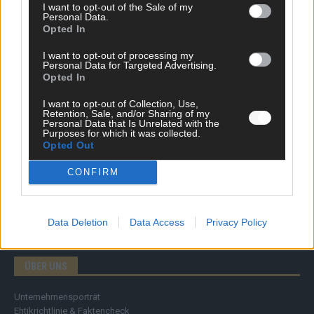
I want to opt-out of the Sale of my
Personal Data.
Opted In
DIREKT ZUM THEMA
I want to opt-out of processing my
News
Personal Data for Targeted Advertising.
Politik & Co
Opted In
Money Matters
I want to opt-out of Collection, Use,
Tipps & Tricks
Retention, Sale, and/or Sharing of my
Brainpower
Personal Data that Is Unrelated with the
Specials
Purposes for which it was collected.
Opted Out
Meinung
Streams & Storys
CONFIRM
Eurovision
FLASH – DAS VIDEOPORTAL
Data Deletion
Data Access
Privacy Policy
ÜBER UNS
Unternehmensporträt
Ehtikrichtlinie & Faktencheck