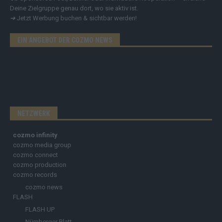
Deine Zielgruppe genau dort, wo sie aktiv ist.
➔
Jetzt Werbung buchen & sichtbar werden!
EIN ANGEBOT DER COZMO NEWS
NETZWERK
cozmo infinity
cozmo media group
cozmo connect
cozmo production
cozmo records
cozmo news
FLASH
FLASH UP
Nürnberger Blatt