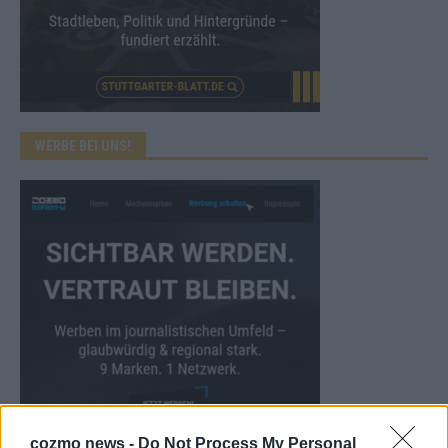
WERBE BEI UNS!
cozmo news -
Do Not Process My Personal