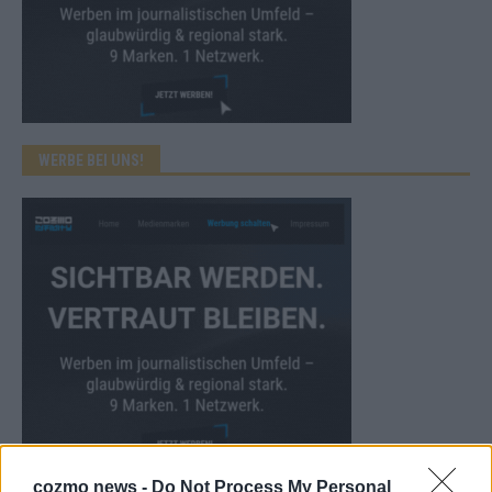
WERBE BEI UNS!
cozmo news -
Do Not Process My Personal