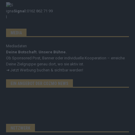
Signal:
0162 862 71 99
MEDIA
Mediadaten
Deine Botschaft. Unsere Bühne.
Ob Sponsored Post, Banner oder individuelle Kooperation – erreiche
Deine Zielgruppe genau dort, wo sie aktiv ist.
➔
Jetzt Werbung buchen & sichtbar werden!
EIN ANGEBOT DER COZMO NEWS
NETZWERK