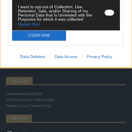
Specials
I want to opt-out of Collection, Use,
Meinung
Retention, Sale, and/or Sharing of my
Streams & Storys
Personal Data that Is Unrelated with the
Eurovision
Purposes for which it was collected.
Opted Out
FLASH – DAS VIDEOPORTAL
CONFIRM
Data Deletion
Data Access
Privacy Policy
ÜBER UNS
Unternehmensporträt
Ehtikrichtlinie & Faktencheck
Redaktion und Verwaltung
YOUTUBE