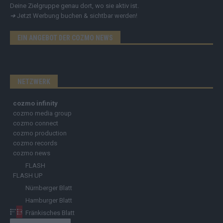
Deine Zielgruppe genau dort, wo sie aktiv ist.
➔
Jetzt Werbung buchen & sichtbar werden!
EIN ANGEBOT DER COZMO NEWS
NETZWERK
cozmo infinity
cozmo media group
cozmo connect
cozmo production
cozmo records
cozmo news
FLASH
FLASH UP
Nürnberger Blatt
Hamburger Blatt
Fränkisches Blatt